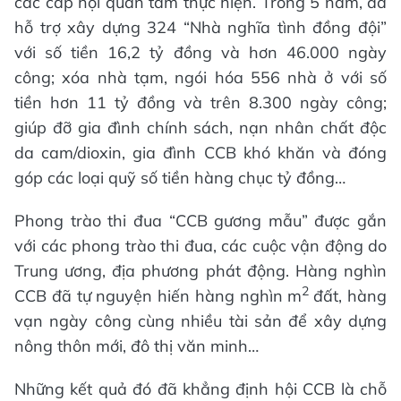
các cấp hội quan tâm thực hiện. Trong 5 năm, đã
hỗ trợ xây dựng 324 “Nhà nghĩa tình đồng đội”
với số tiền 16,2 tỷ đồng và hơn 46.000 ngày
công; xóa nhà tạm, ngói hóa 556 nhà ở với số
tiền hơn 11 tỷ đồng và trên 8.300 ngày công;
giúp đỡ gia đình chính sách, nạn nhân chất độc
da cam/dioxin, gia đình CCB khó khăn và đóng
góp các loại quỹ số tiền hàng chục tỷ đồng…
Phong trào thi đua “CCB gương mẫu” được gắn
với các phong trào thi đua, các cuộc vận động do
Trung ương, địa phương phát động. Hàng nghìn
2
CCB đã tự nguyện hiến hàng nghìn m
đất, hàng
vạn ngày công cùng nhiều tài sản để xây dựng
nông thôn mới, đô thị văn minh…
Những kết quả đó đã khẳng định hội CCB là chỗ