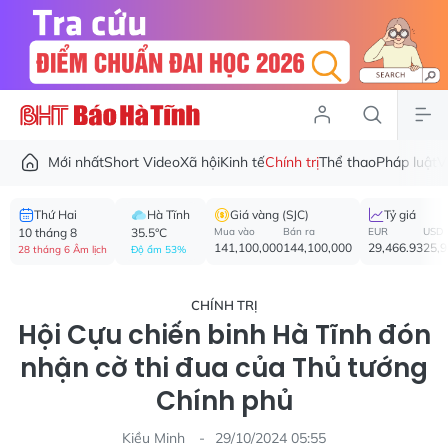
Mới nhất
Short Video
Xã hội
Kinh tế
Chính trị
Thể thao
Pháp luật
V
Thứ Hai
Hà Tĩnh
Giá vàng (SJC)
Tỷ giá
10 tháng 8
35.5°C
Mua vào
Bán ra
EUR
USD
141,100,000
144,100,000
29,466.93
25,
28 tháng 6 Âm lịch
Độ ẩm 53%
CHÍNH TRỊ
Hội Cựu chiến binh Hà Tĩnh đón
nhận cờ thi đua của Thủ tướng
Chính phủ
Kiều Minh
29/10/2024 05:55