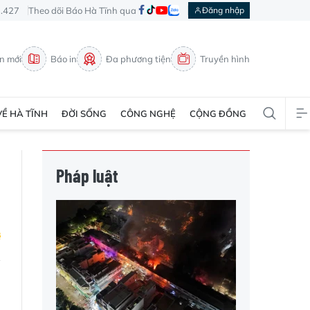
3.427
Theo dõi Báo Hà Tĩnh qua
Đăng nhập
in mới
Báo in
Đa phương tiện
Truyền hình
VỀ HÀ TĨNH
ĐỜI SỐNG
CÔNG NGHỆ
CỘNG ĐỒNG
Pháp luật
)