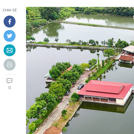
CHIA SẺ
0