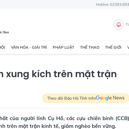
Hotline: 02393.69
T
HỘI
VĂN HÓA - GIẢI TRÍ
PHÁP LUẬT
THỂ THAO
THẾ GIỚI
h xung kích trên mặt trận
Theo dõi Báo Hà Tĩnh trên
ất của người lính Cụ Hồ, các cựu chiến binh (CCB
ĩnh trên mặt trận kinh tế, giảm nghèo bền vững.