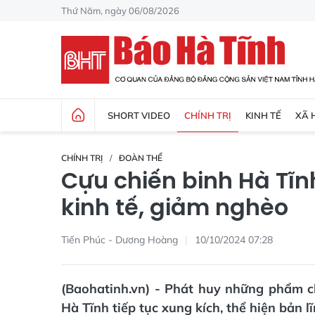
Thứ Năm, ngày 06/08/2026
SHORT VIDEO
CHÍNH TRỊ
KINH TẾ
XÃ 
CHÍNH TRỊ
ĐOÀN THỂ
Cựu chiến binh Hà Tĩn
kinh tế, giảm nghèo
Tiến Phúc - Dương Hoàng
10/10/2024 07:28
(Baohatinh.vn) - Phát huy những phẩm ch
Hà Tĩnh tiếp tục xung kích, thể hiện bản l