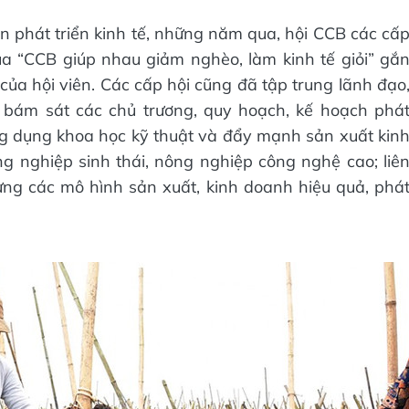
ận phát triển kinh tế, những năm qua, hội CCB các cấ
a “CCB giúp nhau giảm nghèo, làm kinh tế giỏi” gắ
 của hội viên. Các cấp hội cũng đã tập trung lãnh đạo
n bám sát các chủ trương, quy hoạch, kế hoạch phá
ng dụng khoa học kỹ thuật và đẩy mạnh sản xuất kin
 nghiệp sinh thái, nông nghiệp công nghệ cao; liê
 dựng các mô hình sản xuất, kinh doanh hiệu quả, phá