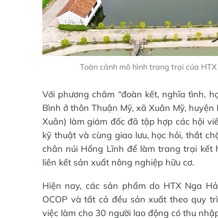
Toàn cảnh mô hình trang trại của HTX
Với phương châm “đoàn kết, nghĩa tình, h
Bình ở thôn Thuận Mỹ, xã Xuân Mỹ, huyện
Xuân) làm giám đốc đã tập hợp các hội vi
kỹ thuật và cùng giao lưu, học hỏi, thắt c
chân núi Hồng Lĩnh để làm trang trại kết 
liên kết sản xuất nông nghiệp hữu cơ.
Hiện nay, các sản phẩm do HTX Nga Hải 
OCOP và tất cả đều sản xuất theo quy trì
việc làm cho 30 người lao động có thu nhập