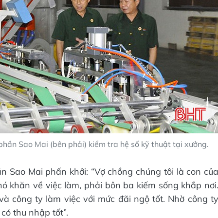
ần Sao Mai (bên phải) kiểm tra hệ số kỹ thuật tại xưởng.
n Sao Mai phấn khởi: “Vợ chồng chúng tôi là con củ
ó khăn về việc làm, phải bôn ba kiếm sống khắp nơi
à công ty làm việc với mức đãi ngộ tốt. Nhờ công t
có thu nhập tốt”.