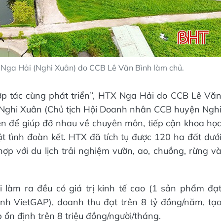
 Nga Hải (Nghi Xuân) do CCB Lê Văn Bình làm chủ.
ợp tác cùng phát triển”, HTX Nga Hải do CCB Lê Vă
 Nghi Xuân (Chủ tịch Hội Doanh nhân CCB huyện Ngh
ên để giúp đỡ nhau về chuyên môn, tiếp cận khoa họ
hặt tình đoàn kết. HTX đã tích tụ được 120 ha đất dướ
hợp với du lịch trải nghiệm vườn, ao, chuồng, rừng v
làm ra đều có giá trị kinh tế cao (1 sản phẩm đạ
nh VietGAP), doanh thu đạt trên 8 tỷ đồng/năm, tạ
 ổn định trên 8 triệu đồng/người/tháng.