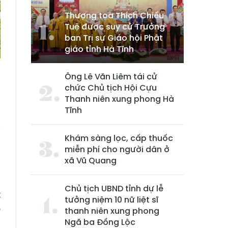
Thượng tọa Thích Chiếu
Tuệ được suy cử Trưởng
ban Trị sự Giáo hội Phật
giáo tỉnh Hà Tĩnh
Ông Lê Văn Liêm tái cử
chức Chủ tịch Hội Cựu
n
Thanh niên xung phong Hà
Tĩnh
i
c
Khám sàng lọc, cấp thuốc
i
miễn phí cho người dân ở
à
xã Vũ Quang
Chủ tịch UBND tỉnh dự lễ
t
tưởng niệm 10 nữ liệt sĩ
o
thanh niên xung phong
Ngã ba Đồng Lộc