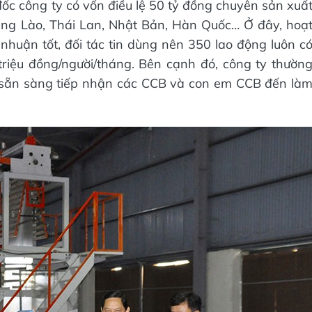
đốc công ty có vốn điều lệ 50 tỷ đồng chuyên sản xuấ
sang Lào, Thái Lan, Nhật Bản, Hàn Quốc… Ở đây, hoạ
 nhuận tốt, đối tác tin dùng nên 350 lao động luôn c
triệu đồng/người/tháng. Bên cạnh đó, công ty thườn
 sẵn sàng tiếp nhận các CCB và con em CCB đến là