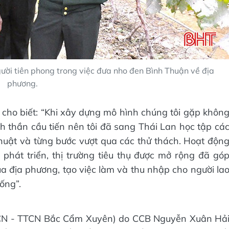
ười tiên phong trong việc đưa nho đen Bình Thuận về địa
phương.
ho biết: “Khi xây dựng mô hình chúng tôi gặp khôn
nh thần cầu tiến nên tôi đã sang Thái Lan học tập cá
huật và từng bước vượt qua các thử thách. Hoạt độn
hát triển, thị trường tiêu thụ được mở rộng đã gó
của địa phương, tạo việc làm và thu nhập cho người la
ống”.
 CN - TTCN Bắc Cẩm Xuyên) do CCB Nguyễn Xuân Hả