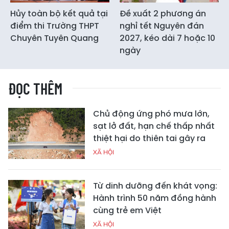
Hủy toàn bộ kết quả tại
Đề xuất 2 phương án
điểm thi Trường THPT
nghỉ tết Nguyên đán
Chuyên Tuyên Quang
2027, kéo dài 7 hoặc 10
ngày
ĐỌC THÊM
Chủ động ứng phó mưa lớn,
sạt lở đất, hạn chế thấp nhất
thiệt hại do thiên tai gây ra
XÃ HỘI
Từ dinh dưỡng đến khát vọng:
Hành trình 50 năm đồng hành
cùng trẻ em Việt
XÃ HỘI