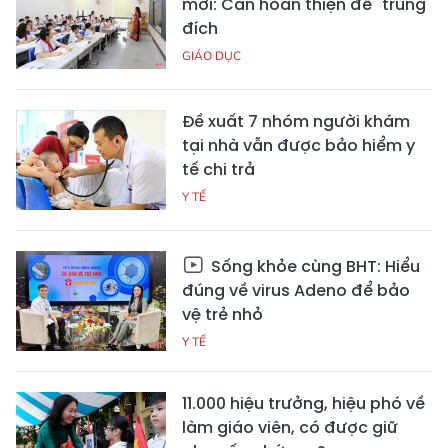
mới: Cần hoàn thiện để "trúng"
đích
GIÁO DỤC
Đề xuất 7 nhóm người khám
tại nhà vẫn được bảo hiểm y
tế chi trả
Y TẾ
Sống khỏe cùng BHT: Hiểu
đúng về virus Adeno để bảo
vệ trẻ nhỏ
Y TẾ
11.000 hiệu trưởng, hiệu phó về
làm giáo viên, có được giữ