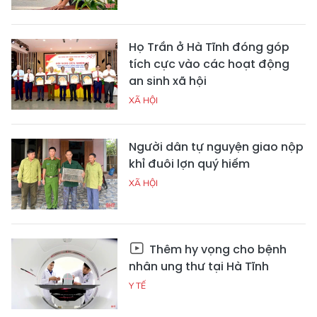
Họ Trần ở Hà Tĩnh đóng góp
tích cực vào các hoạt động
an sinh xã hội
XÃ HỘI
Người dân tự nguyện giao nộp
khỉ đuôi lợn quý hiếm
XÃ HỘI
Thêm hy vọng cho bệnh
nhân ung thư tại Hà Tĩnh
Y TẾ