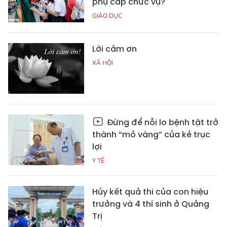
phụ cấp chức vụ?
GIÁO DỤC
Lời cảm ơn
XÃ HỘI
Đừng để nỗi lo bệnh tật trở
thành “mỏ vàng” của kẻ trục
lợi
Y TẾ
Hủy kết quả thi của con hiệu
trưởng và 4 thí sinh ở Quảng
Trị