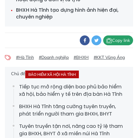
BHXH Hà Tĩnh tạo dựng hình ảnh hiện đại,
chuyên nghiệp
Copy link
#Hà Tĩnh
#Doanh nghiệp
#BHXH
#KKT Vũng Áng
Chủ đề
BẢO HIỂM XÃ HỘI HÀ TĨNH
Tiếp tục mở rộng diện bao phủ bảo hiểm
xã hội, bảo hiểm y tế trên địa bàn Hà Tĩnh
BHXH Hà Tĩnh tăng cường tuyên truyền,
phát triển người tham gia BHXH, BHYT
Tuyên truyền tận nơi, nâng cao tỷ lệ tham
gia BHXH, BHYT ở xã miền núi Hà Tĩnh