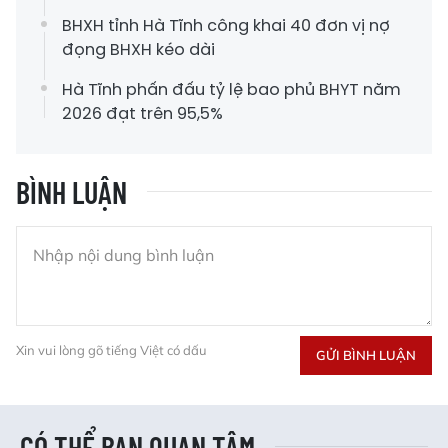
BHXH tỉnh Hà Tĩnh công khai 40 đơn vị nợ
đọng BHXH kéo dài
Hà Tĩnh phấn đấu tỷ lệ bao phủ BHYT năm
2026 đạt trên 95,5%
BÌNH LUẬN
Xin vui lòng gõ tiếng Việt có dấu
GỬI BÌNH LUẬN
CÓ THỂ BẠN QUAN TÂM