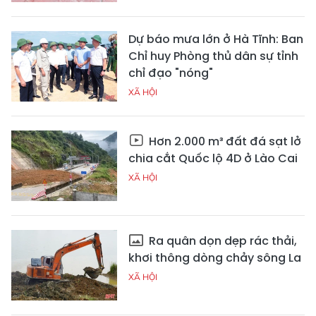
Dự báo mưa lớn ở Hà Tĩnh: Ban
Chỉ huy Phòng thủ dân sự tỉnh
chỉ đạo "nóng"
XÃ HỘI
Hơn 2.000 m³ đất đá sạt lở
chia cắt Quốc lộ 4D ở Lào Cai
XÃ HỘI
Ra quân dọn dẹp rác thải,
khơi thông dòng chảy sông La
XÃ HỘI