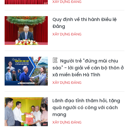
XÂY DỰNG ĐẢNG
Quy định về thi hành Điều lệ
Đảng
XÂY DỰNG ĐẢNG
Người trẻ "đứng mũi chịu
sào" - lời giải về cán bộ thôn ở
xã miền biển Hà Tĩnh
XÂY DỰNG ĐẢNG
Lãnh đạo tỉnh thăm hỏi, tặng
quà người có công với cách
mạng
XÂY DỰNG ĐẢNG