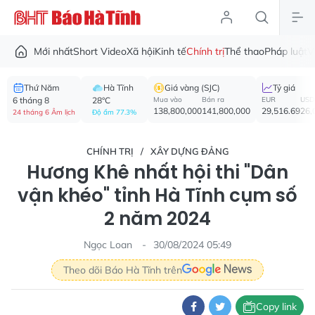
Mới nhất
Short Video
Xã hội
Kinh tế
Chính trị
Thể thao
Pháp luật
V
Thứ Năm
Hà Tĩnh
Giá vàng (SJC)
Tỷ giá
6 tháng 8
28°C
Mua vào
Bán ra
EUR
USD
138,800,000
141,800,000
29,516.69
26,
24 tháng 6 Âm lịch
Độ ẩm 77.3%
CHÍNH TRỊ
XÂY DỰNG ĐẢNG
Hương Khê nhất hội thi "Dân
vận khéo" tỉnh Hà Tĩnh cụm số
2 năm 2024
Ngọc Loan
30/08/2024 05:49
Theo dõi Báo Hà Tĩnh trên
Copy link