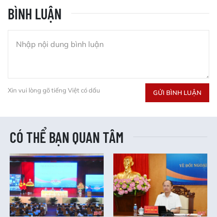
BÌNH LUẬN
Xin vui lòng gõ tiếng Việt có dấu
GỬI BÌNH LUẬN
CÓ THỂ BẠN QUAN TÂM