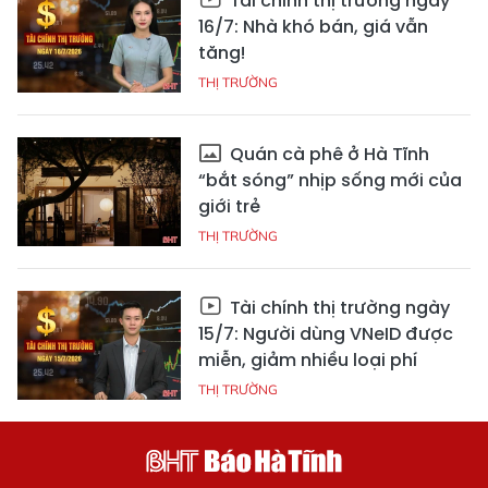
Tài chính thị trường ngày
16/7: Nhà khó bán, giá vẫn
tăng!
THỊ TRƯỜNG
Quán cà phê ở Hà Tĩnh
“bắt sóng” nhịp sống mới của
giới trẻ
THỊ TRƯỜNG
Tài chính thị trường ngày
15/7: Người dùng VNeID được
miễn, giảm nhiều loại phí
THỊ TRƯỜNG