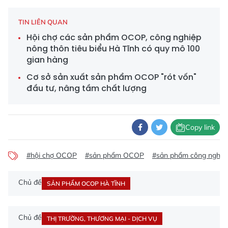
TIN LIÊN QUAN
Hội chợ các sản phẩm OCOP, công nghiệp
nông thôn tiêu biểu Hà Tĩnh có quy mô 100
gian hàng
Cơ sở sản xuất sản phẩm OCOP "rót vốn"
đầu tư, nâng tầm chất lượng
Copy link
#hội chợ OCOP
#sản phẩm OCOP
#sản phẩm công nghiệp
Chủ đề
SẢN PHẨM OCOP HÀ TĨNH
Chủ đề
THỊ TRƯỜNG, THƯƠNG MẠI - DỊCH VỤ