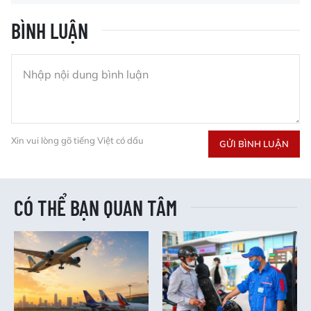
BÌNH LUẬN
Xin vui lòng gõ tiếng Việt có dấu
GỬI BÌNH LUẬN
CÓ THỂ BẠN QUAN TÂM