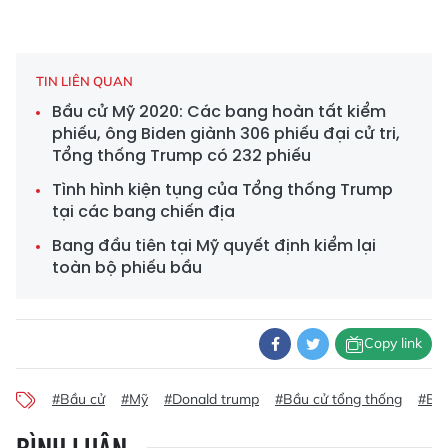
TIN LIÊN QUAN
Bầu cử Mỹ 2020: Các bang hoàn tất kiểm
phiếu, ông Biden giành 306 phiếu đại cử tri,
Tổng thống Trump có 232 phiếu
Tình hình kiện tụng của Tổng thống Trump
tại các bang chiến địa
Bang đầu tiên tại Mỹ quyết định kiểm lại
toàn bộ phiếu bầu
Copy link
#Bầu cử
#Mỹ
#Donald trump
#Bầu cử tổng thống
#Bầu
BÌNH LUẬN