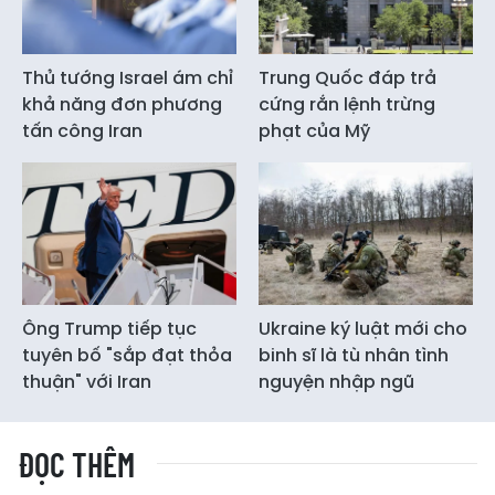
Thủ tướng Israel ám chỉ
Trung Quốc đáp trả
khả năng đơn phương
cứng rắn lệnh trừng
tấn công Iran
phạt của Mỹ
Ông Trump tiếp tục
Ukraine ký luật mới cho
tuyên bố "sắp đạt thỏa
binh sĩ là tù nhân tình
thuận" với Iran
nguyện nhập ngũ
ĐỌC THÊM