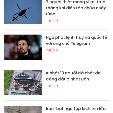
7 người thiệt mạng vì rơi trực
thăng khi diễn tập chữa cháy
rừng
THẾ GIỚI
Nga phát lệnh truy nã quốc tế
với ông chủ Telegram
THẾ GIỚI
Ít nhất 13 người đã chết do
động đất ở Nhật Bản
THẾ GIỚI
Iran "bất ngờ tập kích tên lửa