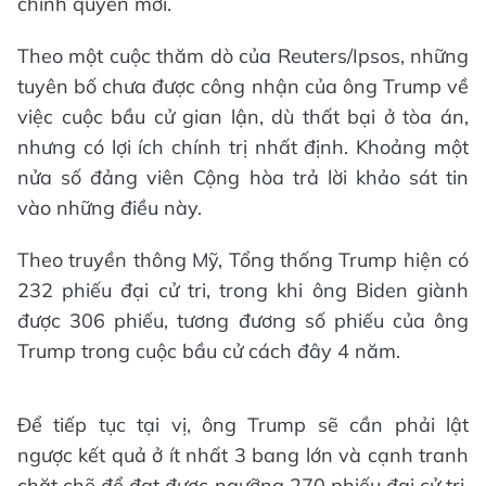
chính quyền mới.
Theo một cuộc thăm dò của Reuters/Ipsos, những
tuyên bố chưa được công nhận của ông Trump về
việc cuộc bầu cử gian lận, dù thất bại ở tòa án,
nhưng có lợi ích chính trị nhất định. Khoảng một
nửa số đảng viên Cộng hòa trả lời khảo sát tin
vào những điều này.
Theo truyền thông Mỹ, Tổng thống Trump hiện có
232 phiếu đại cử tri, trong khi ông Biden giành
được 306 phiếu, tương đương số phiếu của ông
Trump trong cuộc bầu cử cách đây 4 năm.
Để tiếp tục tại vị, ông Trump sẽ cần phải lật
ngược kết quả ở ít nhất 3 bang lớn và cạnh tranh
chặt chẽ để đạt được ngưỡng 270 phiếu đại cử tri.