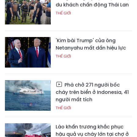
du khách chấn động Thái Lan
THẾ GIỚI
'Kim bài Trump' của ông
Netanyahu mất dần hiệu lực
THẾ GIỚI
Phà chở 271 người bốc
cháy trên biển ở Indonesia, 41
người mất tích
THẾ GIỚI
Lào khẩn trương khắc phục
hậu quả vụ cháy lớn tại chợ ở