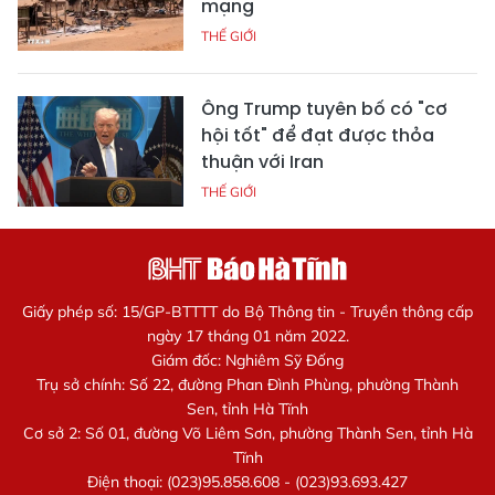
mạng
THẾ GIỚI
Ông Trump tuyên bố có "cơ
hội tốt" để đạt được thỏa
thuận với Iran
THẾ GIỚI
Giấy phép số: 15/GP-BTTTT do Bộ Thông tin - Truyền thông cấp
ngày 17 tháng 01 năm 2022.
Giám đốc: Nghiêm Sỹ Đống
Trụ sở chính: Số 22, đường Phan Đình Phùng, phường Thành
Sen, tỉnh Hà Tĩnh
Cơ sở 2: Số 01, đường Võ Liêm Sơn, phường Thành Sen, tỉnh Hà
Tĩnh
Điện thoại: (023)95.858.608 - (023)93.693.427