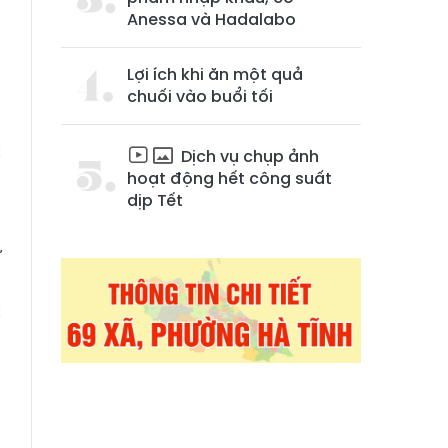
Anessa và Hadalabo
Lợi ích khi ăn một quả
chuối vào buổi tối
c
Dịch vụ chụp ảnh
h
hoạt động hết công suất
dịp Tết
ự
a
c
ả