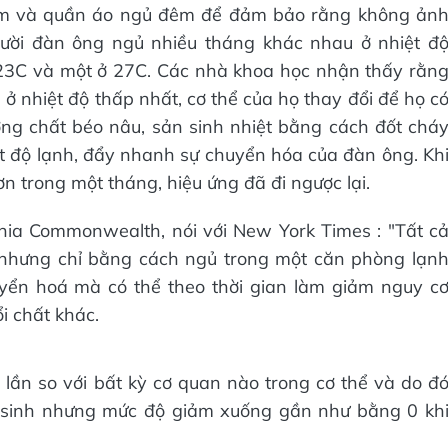
ệm và quần áo ngủ đêm để đảm bảo rằng không ản
ười đàn ông ngủ nhiều tháng khác nhau ở nhiệt đ
 23C và một ở 27C. Các nhà khoa học nhận thấy rằn
ở nhiệt độ thấp nhất, cơ thể của họ thay đổi để họ c
ợng chất béo nâu, sản sinh nhiệt bằng cách đốt chá
ệt độ lạnh, đẩy nhanh sự chuyển hóa của đàn ông. Kh
n trong một tháng, hiệu ứng đã đi ngược lại.
rginia Commonwealth, nói với New York Times : "Tất c
 nhưng chỉ bằng cách ngủ trong một căn phòng lạn
uyển hoá mà có thể theo thời gian làm giảm nguy c
i chất khác.
lần so với bất kỳ cơ quan nào trong cơ thể và do đ
sơ sinh nhưng mức độ giảm xuống gần như bằng 0 kh