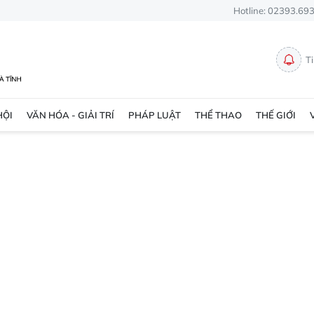
Hotline: 02393.69
T
HỘI
VĂN HÓA - GIẢI TRÍ
PHÁP LUẬT
THỂ THAO
THẾ GIỚI