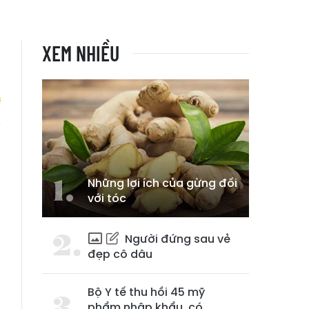
XEM NHIỀU
i
Những lợi ích của gừng đối
với tóc
Người đứng sau vẻ
đẹp cô dâu
Bộ Y tế thu hồi 45 mỹ
phẩm nhập khẩu, có