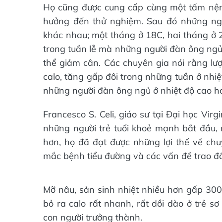
Họ cũng được cung cấp cùng một tấm n
hưởng đến thử nghiệm. Sau đó những ng
khác nhau; một tháng ở 18C, hai tháng ở
trong tuần lễ mà những người đàn ông ngủ 
thể giảm cân. Các chuyên gia nói rằng lư
calo, tăng gấp đôi trong những tuần ở nhi
những người đàn ông ngủ ở nhiệt độ cao hơ
Francesco S. Celi, giáo sư tại Đại học Vi
những người trẻ tuổi khoẻ mạnh bắt đầu,
hơn, họ đã đạt được những lợi thế về ch
mắc bệnh tiểu đường và các vấn đề trao đổ
Mỡ nâu, sản sinh nhiệt nhiều hơn gấp 300 
bỏ ra calo rất nhanh, rất dồi dào ở trẻ 
con người trưởng thành.