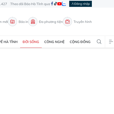
3.427
Theo dõi Báo Hà Tĩnh qua
Đăng nhập
in mới
Báo in
Đa phương tiện
Truyền hình
VỀ HÀ TĨNH
ĐỜI SỐNG
CÔNG NGHỆ
CỘNG ĐỒNG