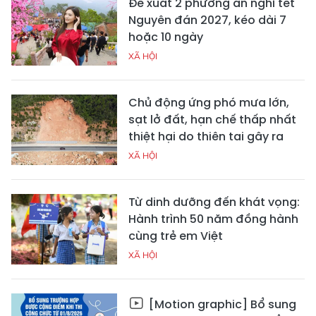
Đề xuất 2 phương án nghỉ tết
Nguyên đán 2027, kéo dài 7
hoặc 10 ngày
XÃ HỘI
Chủ động ứng phó mưa lớn,
sạt lở đất, hạn chế thấp nhất
thiệt hại do thiên tai gây ra
XÃ HỘI
Từ dinh dưỡng đến khát vọng:
Hành trình 50 năm đồng hành
cùng trẻ em Việt
XÃ HỘI
[Motion graphic] Bổ sung