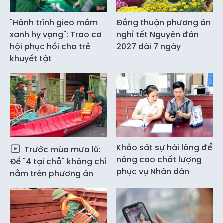
"Hành trình gieo mầm
Đồng thuận phương án
xanh hy vọng": Trao cơ
nghỉ tết Nguyên đán
hội phục hồi cho trẻ
2027 dài 7 ngày
khuyết tật
Khảo sát sự hài lòng để
Trước mùa mưa lũ:
nâng cao chất lượng
Để "4 tại chỗ" không chỉ
phục vụ Nhân dân
nằm trên phương án