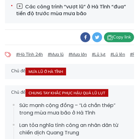
Các công trình “vượt lũ” ở Hà Tĩnh “đua”
tiến độ trước mùa mưa bão
Copy link
#Hà Tĩnh 24h
#Mưa lũ
#Mưa lớn
#Lũ lụt
#Lũ lên
#Phò
Chủ đề
MƯA LŨ Ở HÀ TĨNH
Chủ đề
CHUNG TAY KHẮC PHỤC HẬU QUẢ LŨ LỤT
Sức mạnh cộng đồng – “Lá chắn thép”
trong mùa mưa bão ở Hà Tĩnh
Lan tỏa nghĩa tình công an nhân dân từ
chiến dịch Quang Trung