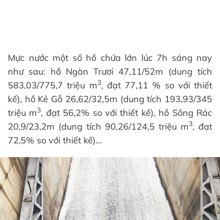
Mực nước một số hồ chứa lớn lúc 7h sáng nay
như sau: hồ Ngàn Trươi 47,11/52m (dung tích
3
583,03/775,7 triệu m
, đạt 77,11 % so với thiết
kế), hồ Kẻ Gỗ 26,62/32,5m (dung tích 193,93/345
3
triệu m
, đạt 56,2% so với thiết kế), hồ Sông Rác
3
20,9/23,2m (dung tích 90,26/124,5 triệu m
, đạt
72,5% so với thiết kế)…