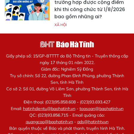
trường hợp được cộng điểm
khi thi công chức từ 1/8/2026
bao gồm những ai?
XÃ HỘI
Giấy phép số: 15/GP-BTTTT do Bộ Thông tin - Truyền thông cấp
ngày 17 tháng 01 năm 2022.
Giám đốc: Nghiêm Sỹ Đống
Trụ sở chính: Số 22, đường Phan Đình Phùng, phường Thành
Sen, tỉnh Hà Tĩnh
Cơ sở 2: Số 01, đường Võ Liêm Sơn, phường Thành Sen, tỉnh Hà
Tĩnh
Điện thoại: (023)95.858.608 - (023)93.693.427
Email:
hatinhdientu@baohatinh.vn
-
toasoan@baohatinh.vn
QC: (023)93.856.715 - Email quảng cáo:
quangcao@baohatinh.vn
-
ads@hatinhtv.vn
Bản quyền thuộc về Báo và phát thanh, truyền hình Hà Tĩnh.