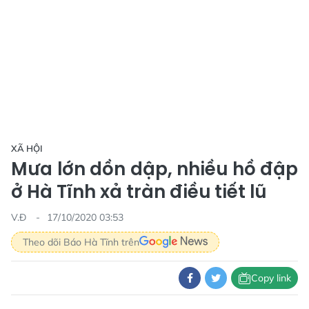
XÃ HỘI
Mưa lớn dồn dập, nhiều hồ đập
ở Hà Tĩnh xả tràn điều tiết lũ
V.Đ
17/10/2020 03:53
Theo dõi Báo Hà Tĩnh trên
Copy link