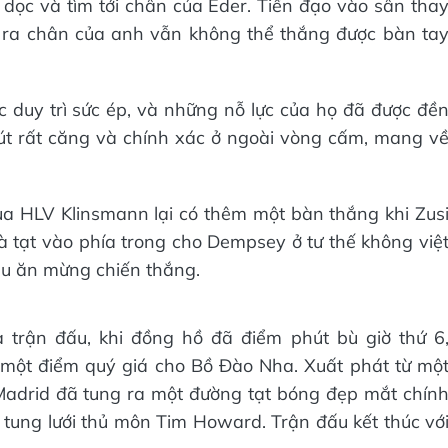
 dọc và tìm tới chân của Eder. Tiền đạo vào sân tha
ú ra chân của anh vẫn không thể thắng được bàn ta
c duy trì sức ép, và những nỗ lực của họ đã được đề
sút rất căng và chính xác ở ngoài vòng cấm, mang v
của HLV Klinsmann lại có thêm một bàn thắng khi Zus
tạt vào phía trong cho Dempsey ở tư thế không việ
đầu ăn mừng chiến thắng.
 trận đấu, khi đồng hồ đã điểm phút bù giờ thứ 6
 một điểm quý giá cho Bồ Đào Nha. Xuất phát từ mộ
Madrid đã tung ra một đường tạt bóng đẹp mắt chín
tung lưới thủ môn Tim Howard. Trận đấu kết thúc vớ