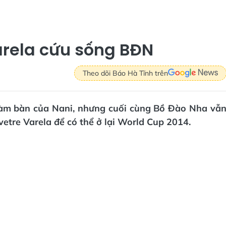
arela cứu sống BĐN
Theo dõi Báo Hà Tĩnh trên
làm bàn của Nani, nhưng cuối cùng Bồ Đào Nha vẫ
etre Varela để có thể ở lại World Cup 2014.