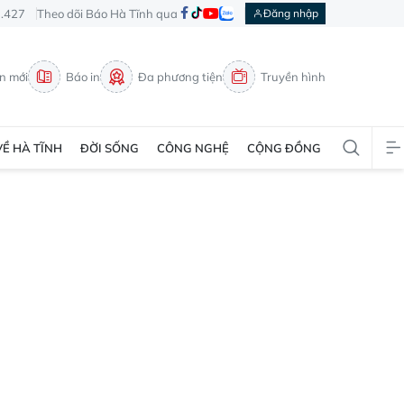
3.427
Theo dõi Báo Hà Tĩnh qua
Đăng nhập
in mới
Báo in
Đa phương tiện
Truyền hình
VỀ HÀ TĨNH
ĐỜI SỐNG
CÔNG NGHỆ
CỘNG ĐỒNG