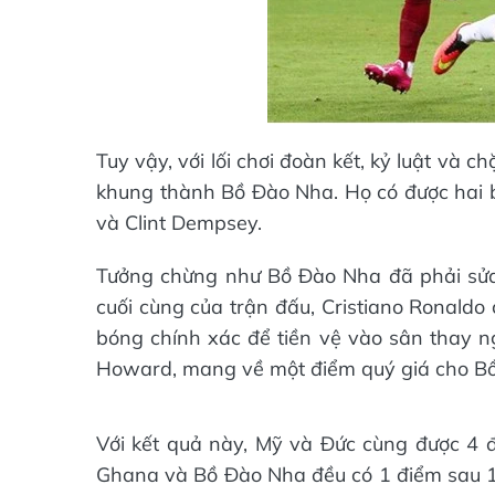
Tuy vậy, với lối chơi đoàn kết, kỷ luật và 
khung thành Bồ Đào Nha. Họ có được hai b
và Clint Dempsey.
Tưởng chừng như Bồ Đào Nha đã phải sửa 
cuối cùng của trận đấu, Cristiano Ronaldo
bóng chính xác để tiền vệ vào sân thay ng
Howard, mang về một điểm quý giá cho B
Với kết quả này, Mỹ và Đức cùng được 4 đ
Ghana và Bồ Đào Nha đều có 1 điểm sau 1 