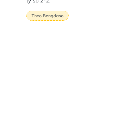
tỷ số 2-2.
Theo Bongdaso