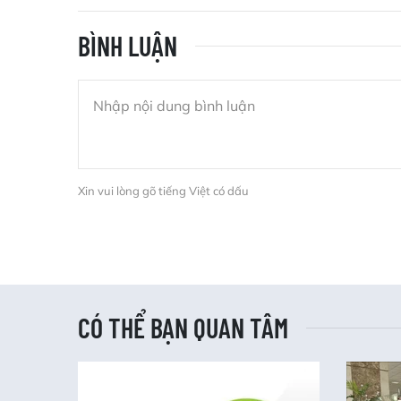
BÌNH LUẬN
Xin vui lòng gõ tiếng Việt có dấu
CÓ THỂ BẠN QUAN TÂM