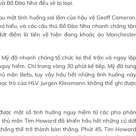
và Bồ Đào Nha đều sẽ bị loại.
au một tình huống sai lầm của hậu vệ Geoff Cameron
hó hiểu, và các cầu thủ Bồ Đào Nha nhanh chóng tậ
dứt điểm là tiền vệ hiện đang khoác áo Mancheste
 Mỹ đã nhanh chóng tổ chức lại thế trận và ngay lậ
nguy hiểm. Chỉ trong vòng 30 phút kế tiếp, Mỹ đã tun
hủ môn Beto, tuy vậy hầu hết những tình huống nà
học trò của HLV Jurgen Klinsmann không thể ghi đượ
 được một số tình huống nguy hiểm từ các pha phả
 thủ môn Tim Howard đã khiến hầu hết những cú dứ
hông thể trở thành bàn thắng. Phút 45, Tim Howar