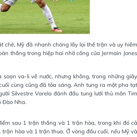
chặt chẽ, Mỹ đã nhanh chóng lấy lại thế trận và uy hiế
àn thắng trong hiệp hai nhờ công của Jermain Jone
soạn va-li về nước, nhưng không, trong những giâ
 cuối cùng cũng đã tỏa sáng. Anh tung ra một pha tạ
ười Silvestre Varela đánh đầu tung lưới thủ môn Ti
ồ Đào Nha.
iểm sau 1 trận thắng và 1 trận hòa, trong khi đó c
trận hòa và 1 trận thua. Ở vòng đấu cuối, nếu Mỹ v