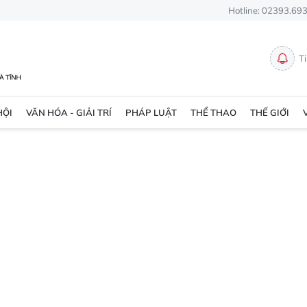
Hotline: 02393.69
T
HỘI
VĂN HÓA - GIẢI TRÍ
PHÁP LUẬT
THỂ THAO
THẾ GIỚI