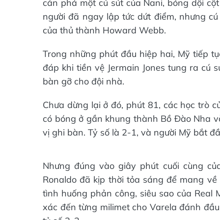
cản phá một cú sút của Nani, bóng dội cột
người đã ngay lập tức dứt điểm, nhưng c
của thủ thành Howard Webb.
Trong những phút đầu hiệp hai, Mỹ tiếp tụ
đáp khi tiền vệ Jermain Jones tung ra cú 
bàn gỡ cho đội nhà.
Chưa dừng lại ở đó, phút 81, các học trò 
có bóng ở gần khung thành Bồ Đào Nha và 
vị ghi bàn. Tỷ số là 2-1, và người Mỹ bắt 
Nhưng đúng vào giây phút cuối cùng của
Ronaldo đã kịp thời tỏa sáng để mang về
tình huống phản công, siêu sao của Real 
xác đến từng milimet cho Varela đánh đầu 