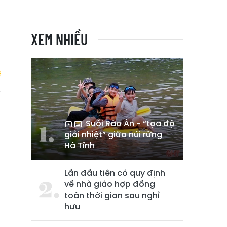
XEM NHIỀU
n
Suối Rào Àn - “tọa độ
giải nhiệt” giữa núi rừng
Hà Tĩnh
Lần đầu tiên có quy định
về nhà giáo hợp đồng
toàn thời gian sau nghỉ
hưu