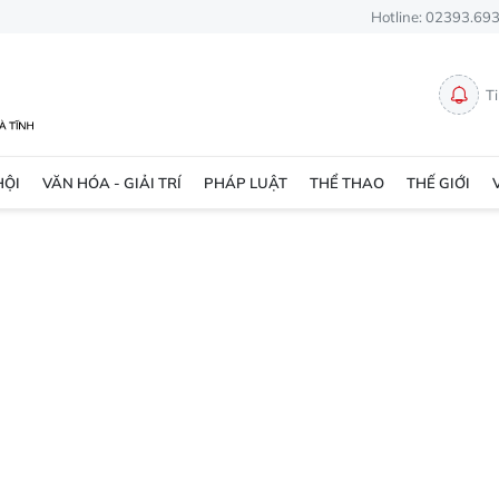
Hotline: 02393.69
T
HỘI
VĂN HÓA - GIẢI TRÍ
PHÁP LUẬT
THỂ THAO
THẾ GIỚI