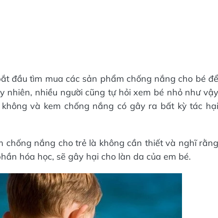
bắt đầu tìm mua các sản phẩm chống nắng cho bé đ
uy nhiên, nhiều người cũng tự hỏi xem bé nhỏ như vậ
không và kem chống nắng có gây ra bất kỳ tác hạ
em chống nắng cho trẻ là không cần thiết và nghĩ rằn
ần hóa học, sẽ gây hại cho làn da của em bé.