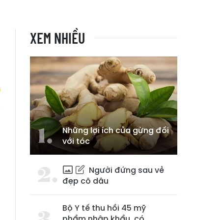
XEM NHIỀU
Những lợi ích của gừng đối
với tóc
Người đứng sau vẻ
đẹp cô dâu
Bộ Y tế thu hồi 45 mỹ
phẩm nhập khẩu, có