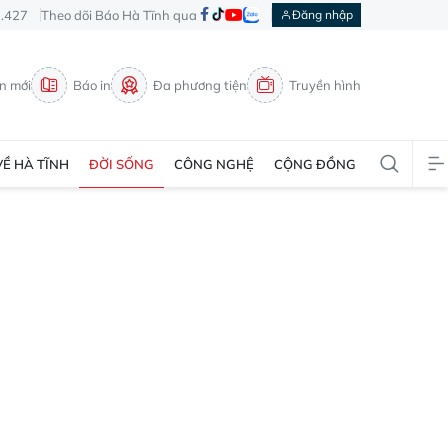
3.427
Theo dõi Báo Hà Tĩnh qua
Đăng nhập
in mới
Báo in
Đa phương tiện
Truyền hình
VỀ HÀ TĨNH
ĐỜI SỐNG
CÔNG NGHỆ
CỘNG ĐỒNG