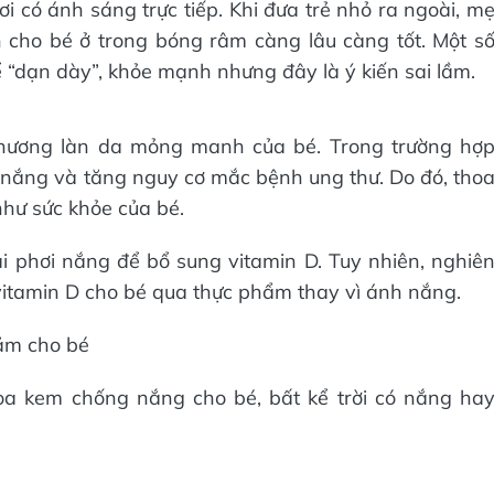
i có ánh sáng trực tiếp. Khi đưa trẻ nhỏ ra ngoài, m
cho bé ở trong bóng râm càng lâu càng tốt. Một s
 “dạn dày”, khỏe mạnh nhưng đây là ý kiến sai lầm.
n thương làn da mỏng manh của bé. Trong trường hợ
g nắng và tăng nguy cơ mắc bệnh ung thư. Do đó, tho
hư sức khỏe của bé.
i phơi nắng để bổ sung vitamin D. Tuy nhiên, nghiê
itamin D cho bé qua thực phẩm thay vì ánh nắng.
ăm cho bé
hoa kem chống nắng cho bé, bất kể trời có nắng ha