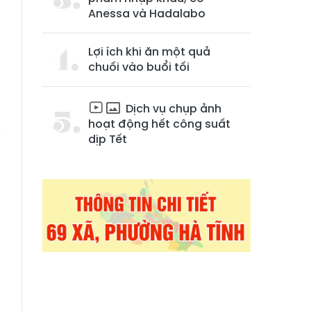
Anessa và Hadalabo
Lợi ích khi ăn một quả
chuối vào buổi tối
Dịch vụ chụp ảnh
ể
hoạt động hết công suất
y
dịp Tết
i
g