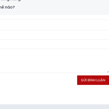
hế nào?
GỬI BÌNH LUẬN