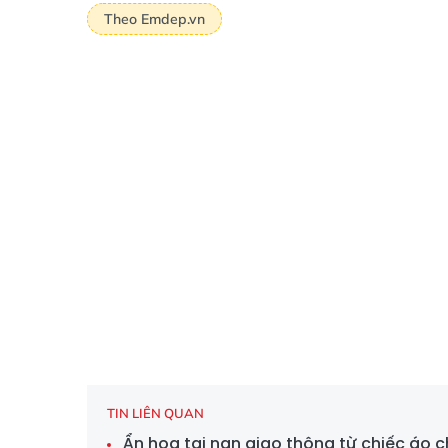
Theo Emdep.vn
TIN LIÊN QUAN
Ẩn họa tai nạn giao thông từ chiếc áo 