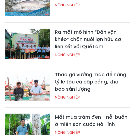
NÔNG NGHIỆP
Ra mắt mô hình “Dân vận
khéo” chăn nuôi lợn hữu cơ
liên kết với Quế Lâm
NÔNG NGHIỆP
Tháo gỡ vướng mắc để nâng
tỷ lệ tàu cá cập cảng, khai
báo sản lượng
NÔNG NGHIỆP
Mất mùa trám đen - nỗi buồn
ở miền sơn cước Hà Tĩnh
NÔNG NGHIỆP