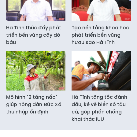
Hà Tĩnh thúc đẩy phát
Tạo nền tảng khoa học
triển bền vững cây dó
phát triển bền vững
bầu
hươu sao Hà Tĩnh
Mô hình "2 tầng nấc"
Hà Tĩnh tăng tốc đánh
giúp nông dân Đức Xá
dấu, kẻ vẽ biển số tàu
thu nhập ổn định
cá, góp phần chống
khai thác IUU