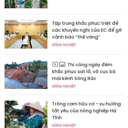
Tập trung khắc phục triệt để
các khuyến nghị của EC để gỡ
cảnh báo “thẻ vàng”
NÔNG NGHIỆP
Thi công ngày đêm
khắc phục sạt lở, vỡ cục bộ
mái kênh Sông Rác
NÔNG NGHIỆP
Trồng cam hữu cơ - xu hướng
tất yếu của nông nghiệp Hà
Tĩnh
NÔNG NGHIỆP