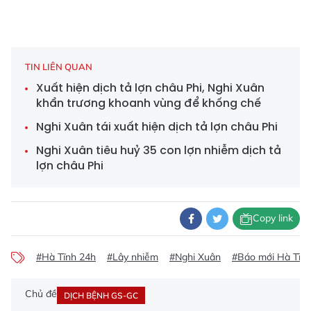
TIN LIÊN QUAN
Xuất hiện dịch tả lợn châu Phi, Nghi Xuân
khẩn trương khoanh vùng để khống chế
Nghi Xuân tái xuất hiện dịch tả lợn châu Phi
Nghi Xuân tiêu huỷ 35 con lợn nhiễm dịch tả
lợn châu Phi
Copy link
#Hà Tĩnh 24h
#Lây nhiễm
#Nghi Xuân
#Báo mới Hà Tĩn
Chủ đề
DỊCH BỆNH GS-GC