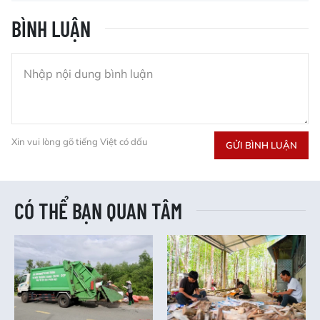
BÌNH LUẬN
Xin vui lòng gõ tiếng Việt có dấu
GỬI BÌNH LUẬN
CÓ THỂ BẠN QUAN TÂM