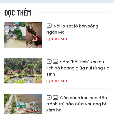
ĐỌC THÊM
Nỗi lo sạt lở bên sông
Ngàn Mọ
BẠN ĐỌC VIẾT
Sớm "hồi sinh" khu du
lịch bỏ hoang giữa núi rừng Hà
Tĩnh
BẠN ĐỌC VIẾT
Cận cảnh khu neo đậu
tránh trú bão Cửa Nhượng bị
xâm hại