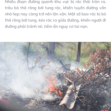
Nhiều đoạn đường quanh khu vực bị rác thải tràn ra,
trâu bò thả rông bới tung rác, khiến tuyến đường vốn
nhỏ hẹp nay càng trở nên lộn xộn. Một số bao rác bị bò
thả rông bới tung, kéo rác ra giữa đường, khiến người đi
đường phải tránh né, tiềm ẩn nguy cơ tai nạn.