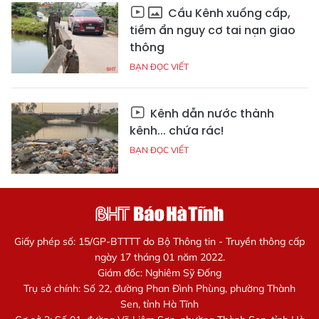
Cầu Kênh xuống cấp,
tiềm ẩn nguy cơ tai nạn giao
thông
BẠN ĐỌC VIẾT
Kênh dẫn nước thành
kênh... chứa rác!
BẠN ĐỌC VIẾT
Giấy phép số: 15/GP-BTTTT do Bộ Thông tin - Truyền thông cấp
ngày 17 tháng 01 năm 2022.
Giám đốc: Nghiêm Sỹ Đống
Trụ sở chính: Số 22, đường Phan Đình Phùng, phường Thành
Sen, tỉnh Hà Tĩnh