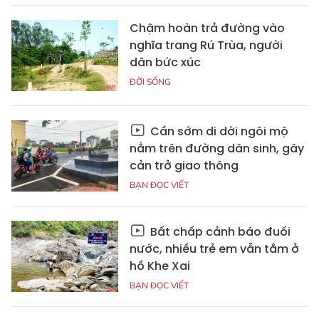
Chậm hoàn trả đường vào
nghĩa trang Rú Trùa, người
dân bức xúc
ĐỜI SỐNG
Cần sớm di dời ngôi mộ
nằm trên đường dân sinh, gây
cản trở giao thông
BẠN ĐỌC VIẾT
Bất chấp cảnh báo đuối
nước, nhiều trẻ em vẫn tắm ở
hồ Khe Xai
BẠN ĐỌC VIẾT