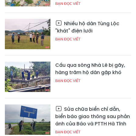
BẠN ĐỌC VIẾT
Nhiều hộ dân Tùng Lộc
"khát" điện lưới
BẠN ĐỌC VIẾT
Cầu qua sông Nhà Lê bị gãy,
hàng trăm hộ dân gặp khó
BẠN ĐỌC VIẾT
Sửa chữa biển chỉ dẫn,
biển báo giao thông sau phản
ánh của Báo và PTTH Hà Tĩnh
BẠN ĐỌC VIẾT