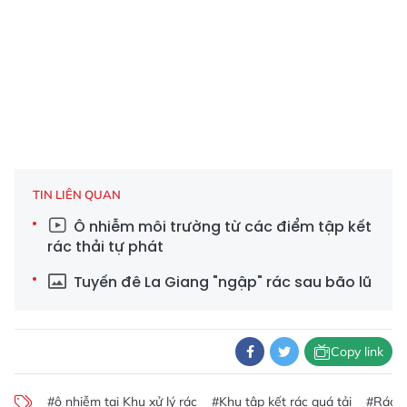
TIN LIÊN QUAN
Ô nhiễm môi trường từ các điểm tập kết
rác thải tự phát
Tuyến đê La Giang "ngập" rác sau bão lũ
Copy link
#ô nhiễm tại Khu xử lý rác
#Khu tập kết rác quá tải
#Rác t