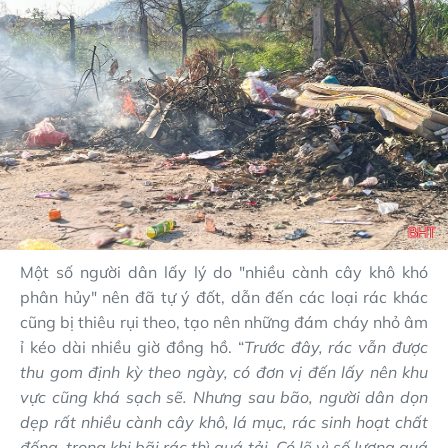
Một số người dân lấy lý do "nhiều cành cây khô khó
phân hủy" nên đã tự ý đốt, dẫn đến các loại rác khác
cũng bị thiêu rụi theo, tạo nên những đám cháy nhỏ âm
ỉ kéo dài nhiều giờ đồng hồ. “
Trước đây, rác vẫn được
thu gom định kỳ theo ngày, có đơn vị đến lấy nên khu
vực cũng khá sạch sẽ. Nhưng sau bão, người dân dọn
dẹp rất nhiều cành cây khô, lá mục, rác sinh hoạt chất
đống, trong khi bãi rác thì quá tải. Có lẽ vì số lượng quá