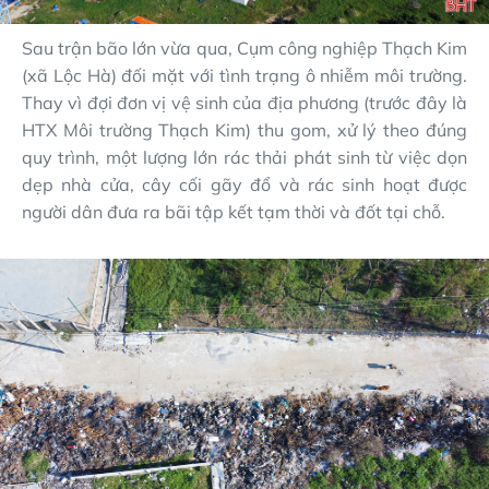
Sau trận bão lớn vừa qua, Cụm công nghiệp Thạch Kim
(xã Lộc Hà) đối mặt với tình trạng ô nhiễm môi trường.
Thay vì đợi đơn vị vệ sinh của địa phương (trước đây là
HTX Môi trường Thạch Kim) thu gom, xử lý theo đúng
quy trình, một lượng lớn rác thải phát sinh từ việc dọn
dẹp nhà cửa, cây cối gãy đổ và rác sinh hoạt được
người dân đưa ra bãi tập kết tạm thời và đốt tại chỗ.