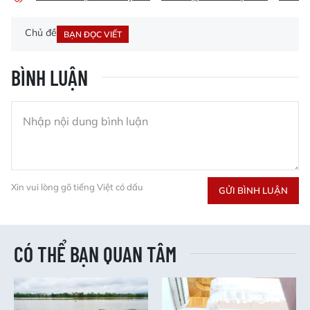
Chủ đề
BẠN ĐỌC VIẾT
BÌNH LUẬN
Xin vui lòng gõ tiếng Việt có dấu
GỬI BÌNH LUẬN
CÓ THỂ BẠN QUAN TÂM