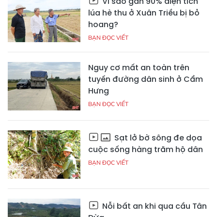
Vì sao gần 90% diện tích
lúa hè thu ở Xuân Triều bị bỏ
hoang?
BẠN ĐỌC VIẾT
Nguy cơ mất an toàn trên
tuyến đường dân sinh ở Cẩm
Hưng
BẠN ĐỌC VIẾT
Sạt lở bờ sông đe dọa
cuộc sống hàng trăm hộ dân
BẠN ĐỌC VIẾT
Nỗi bất an khi qua cầu Tân