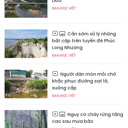
Dừa
BẠN ĐỌC VIẾT
Cần sớm xử lý những
bất cập trên tuyến đê Phúc
Long Nhượng
BẠN ĐỌC VIẾT
Người dân mòn mỏi chờ
khắc phục đường sạt lở,
xuống cấp
BẠN ĐỌC VIẾT
Nguy cơ cháy rừng tăng
cao sau mưa bão