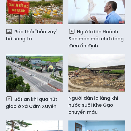
Rác thải "bủa vây"
Người dân Hoành
bờ sông La
Sơn mòn mỏi chờ dòng
điện ổn định
Người dân lo lắng khi
Bất an khi qua nút
nước suối Khe Gạo
giao ở xã Cẩm Xuyên
chuyển màu