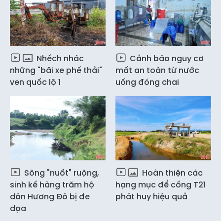
Nhếch nhác
Cảnh báo nguy cơ
những "bãi xe phế thải"
mất an toàn từ nước
ven quốc lộ 1
uống đóng chai
Sông "nuốt" ruộng,
Hoàn thiện các
sinh kế hàng trăm hộ
hạng mục để cống T21
dân Hương Đô bị đe
phát huy hiệu quả
dọa