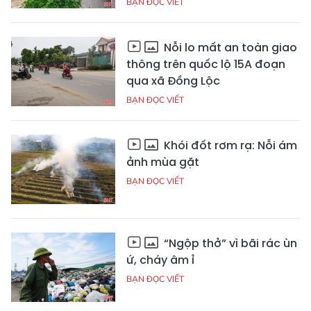
BẠN ĐỌC VIẾT
Nỗi lo mất an toàn giao
thông trên quốc lộ 15A đoạn
qua xã Đồng Lộc
BẠN ĐỌC VIẾT
Khói đốt rơm rạ: Nỗi ám
ảnh mùa gặt
BẠN ĐỌC VIẾT
“Ngộp thở” vì bãi rác ùn
ứ, cháy âm ỉ
BẠN ĐỌC VIẾT