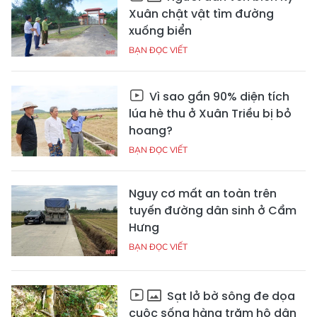
Xuân chật vật tìm đường
xuống biển
BẠN ĐỌC VIẾT
Vì sao gần 90% diện tích
lúa hè thu ở Xuân Triều bị bỏ
hoang?
BẠN ĐỌC VIẾT
Nguy cơ mất an toàn trên
tuyến đường dân sinh ở Cẩm
Hưng
BẠN ĐỌC VIẾT
Sạt lở bờ sông đe dọa
cuộc sống hàng trăm hộ dân