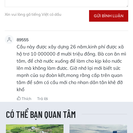
Xin vui lòng gõ tiếng Việt có dấu
GỬI BÌNH LUẬN
89555
Cầu này được xây dựng 26 năm,kinh phí được xã
hộ trơ 10 000000 đ mười triệu đồng. Bà con ăn mì
tôm, để chờ nước xuống để làm cho kịp kẻo nước
lên mà không làm đươc. Giờ nhớ lại mới biết sức
mạnh của sự đoàn kết,mong rằng cấp trên quan
tâm để sớm có cầu mới cho nhan dân tân khê đỡ
khổ
Thích
Trả lời
CÓ THỂ BẠN QUAN TÂM