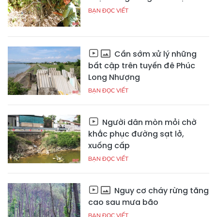
BẠN ĐỌC VIẾT
Cần sớm xử lý những
bất cập trên tuyến đê Phúc
Long Nhượng
BẠN ĐỌC VIẾT
Người dân mòn mỏi chờ
khắc phục đường sạt lở,
xuống cấp
BẠN ĐỌC VIẾT
Nguy cơ cháy rừng tăng
cao sau mưa bão
BẠN ĐỌC VIẾT