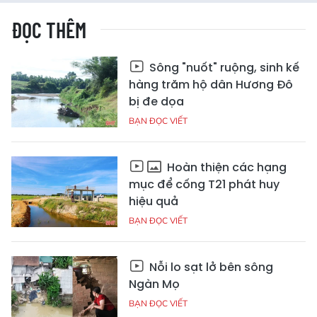
ĐỌC THÊM
Sông "nuốt" ruộng, sinh kế
hàng trăm hộ dân Hương Đô
bị đe dọa
BẠN ĐỌC VIẾT
Hoàn thiện các hạng
mục để cống T21 phát huy
hiệu quả
BẠN ĐỌC VIẾT
Nỗi lo sạt lở bên sông
Ngàn Mọ
BẠN ĐỌC VIẾT