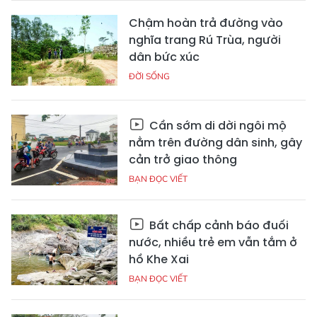
Chậm hoàn trả đường vào
nghĩa trang Rú Trùa, người
dân bức xúc
ĐỜI SỐNG
Cần sớm di dời ngôi mộ
nằm trên đường dân sinh, gây
cản trở giao thông
BẠN ĐỌC VIẾT
Bất chấp cảnh báo đuối
nước, nhiều trẻ em vẫn tắm ở
hồ Khe Xai
BẠN ĐỌC VIẾT