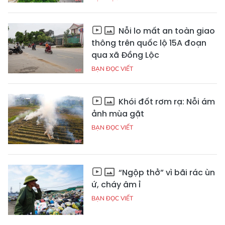
Nỗi lo mất an toàn giao
thông trên quốc lộ 15A đoạn
qua xã Đồng Lộc
BẠN ĐỌC VIẾT
Khói đốt rơm rạ: Nỗi ám
ảnh mùa gặt
BẠN ĐỌC VIẾT
“Ngộp thở” vì bãi rác ùn
ứ, cháy âm ỉ
BẠN ĐỌC VIẾT