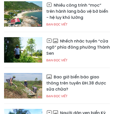
Nhiều công trình “mọc”
trên hành lang bảo vệ bờ biển
- hệ lụy khó lường
BẠN ĐỌC VIẾT
Nhếch nhác tuyến “cửa
ngõ” phía đông phường Thành
Sen
BẠN ĐỌC VIẾT
Bao giờ biển báo giao
thông trên tuyến ĐH.38 được
sửa chữa?
BẠN ĐỌC VIẾT
Người dân ven biển Kỳ