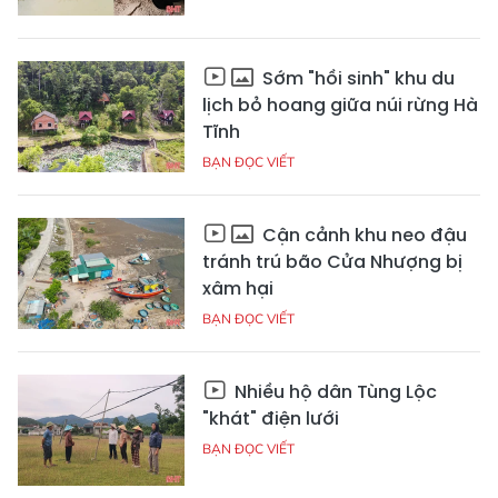
Sớm "hồi sinh" khu du
lịch bỏ hoang giữa núi rừng Hà
Tĩnh
BẠN ĐỌC VIẾT
Cận cảnh khu neo đậu
tránh trú bão Cửa Nhượng bị
xâm hại
BẠN ĐỌC VIẾT
Nhiều hộ dân Tùng Lộc
"khát" điện lưới
BẠN ĐỌC VIẾT