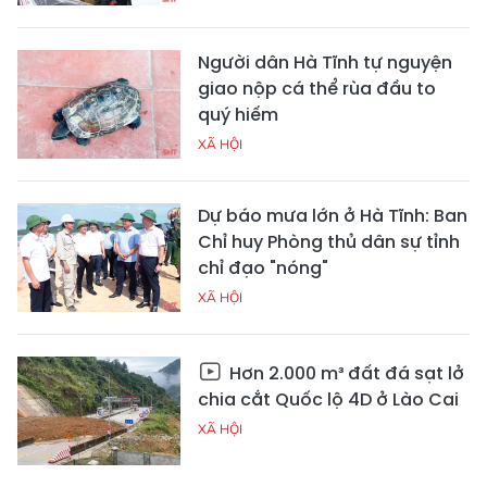
Người dân Hà Tĩnh tự nguyện
giao nộp cá thể rùa đầu to
quý hiếm
XÃ HỘI
Dự báo mưa lớn ở Hà Tĩnh: Ban
Chỉ huy Phòng thủ dân sự tỉnh
chỉ đạo "nóng"
XÃ HỘI
Hơn 2.000 m³ đất đá sạt lở
chia cắt Quốc lộ 4D ở Lào Cai
XÃ HỘI