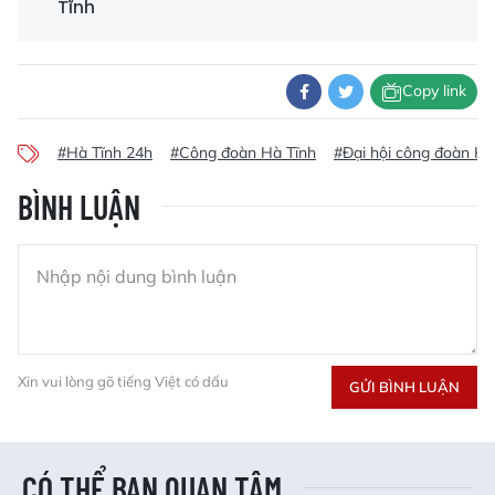
Tĩnh
Copy link
#Hà Tĩnh 24h
#Công đoàn Hà Tĩnh
#Đại hội công đoàn Hà
BÌNH LUẬN
Xin vui lòng gõ tiếng Việt có dấu
GỬI BÌNH LUẬN
CÓ THỂ BẠN QUAN TÂM