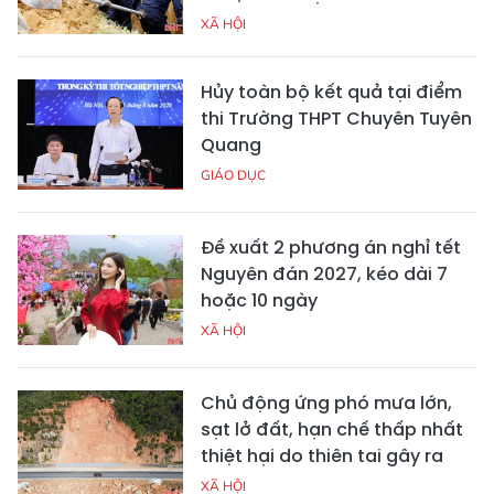
XÃ HỘI
Hủy toàn bộ kết quả tại điểm
thi Trường THPT Chuyên Tuyên
Quang
GIÁO DỤC
Đề xuất 2 phương án nghỉ tết
Nguyên đán 2027, kéo dài 7
hoặc 10 ngày
XÃ HỘI
Chủ động ứng phó mưa lớn,
sạt lở đất, hạn chế thấp nhất
thiệt hại do thiên tai gây ra
XÃ HỘI