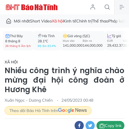
Mới nhất
Short Video
Xã hội
Kinh tế
Chính trị
Thể thao
Pháp luật
V
Thứ Bảy
Hà Tĩnh
Giá vàng (SJC)
Tỷ giá
8 tháng 8
28.1°C
Mua vào
Bán ra
EUR
USD
141,000,000
144,000,000
29,432.37
26,
26 tháng 6 Âm lịch
Độ ẩm 83.4%
XÃ HỘI
Nhiều công trình ý nghĩa chào
mừng đại hội công đoàn ở
Hương Khê
Xuân Ngọc - Dương Chiến
24/05/2023 00:48
Theo dõi Báo Hà Tĩnh trên
Copy link