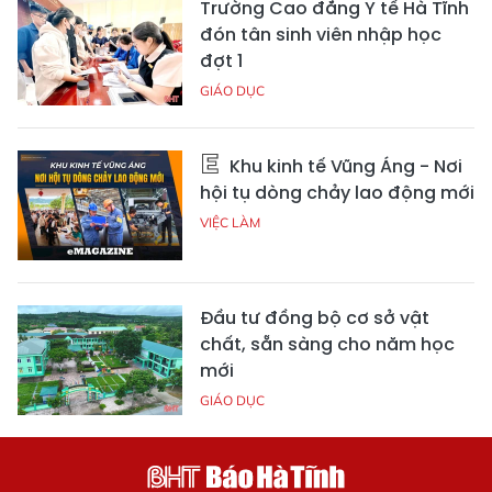
Trường Cao đẳng Y tế Hà Tĩnh
đón tân sinh viên nhập học
đợt 1
GIÁO DỤC
Khu kinh tế Vũng Áng - Nơi
hội tụ dòng chảy lao động mới
VIỆC LÀM
Đầu tư đồng bộ cơ sở vật
chất, sẵn sàng cho năm học
mới
GIÁO DỤC