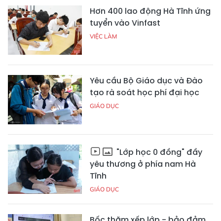
Hơn 400 lao động Hà Tĩnh ứng
tuyển vào Vinfast
VIỆC LÀM
Yêu cầu Bộ Giáo dục và Đào
tạo rà soát học phí đại học
GIÁO DỤC
"Lớp học 0 đồng" đầy
yêu thương ở phía nam Hà
Tĩnh
GIÁO DỤC
Bốc thăm xếp lớp - bảo đảm