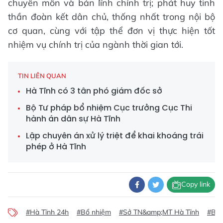
chuyên môn và bản lĩnh chính trị; phát huy tinh
thần đoàn kết dân chủ, thống nhất trong nội bộ
cơ quan, cùng với tập thể đơn vị thực hiện tốt
nhiệm vụ chính trị của ngành thời gian tới.
TIN LIÊN QUAN
Hà Tĩnh có 3 tân phó giám đốc sở
Bộ Tư pháp bổ nhiệm Cục trưởng Cục Thi
hành án dân sự Hà Tĩnh
Lập chuyên án xử lý triệt để khai khoáng trái
phép ở Hà Tĩnh
Copy link
#Hà Tĩnh 24h
#Bổ nhiệm
#Sở TN&amp;MT Hà Tĩnh
#Bổ 