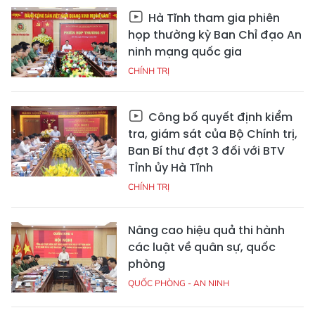
Hà Tĩnh tham gia phiên
họp thường kỳ Ban Chỉ đạo An
ninh mạng quốc gia
CHÍNH TRỊ
Công bố quyết định kiểm
tra, giám sát của Bộ Chính trị,
Ban Bí thư đợt 3 đối với BTV
Tỉnh ủy Hà Tĩnh
CHÍNH TRỊ
Nâng cao hiệu quả thi hành
các luật về quân sự, quốc
phòng
QUỐC PHÒNG - AN NINH