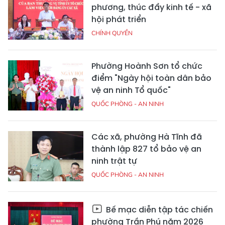
phương, thúc đẩy kinh tế - xã
hội phát triển
CHÍNH QUYỀN
Phường Hoành Sơn tổ chức
điểm "Ngày hội toàn dân bảo
vệ an ninh Tổ quốc"
QUỐC PHÒNG - AN NINH
Các xã, phường Hà Tĩnh đã
thành lập 827 tổ bảo vệ an
ninh trật tự
QUỐC PHÒNG - AN NINH
Bế mạc diễn tập tác chiến
phường Trần Phú năm 2026