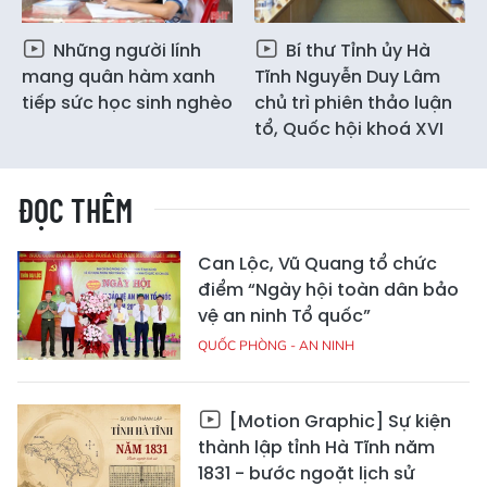
Những người lính
Bí thư Tỉnh ủy Hà
mang quân hàm xanh
Tĩnh Nguyễn Duy Lâm
tiếp sức học sinh nghèo
chủ trì phiên thảo luận
tổ, Quốc hội khoá XVI
ĐỌC THÊM
Can Lộc, Vũ Quang tổ chức
điểm “Ngày hội toàn dân bảo
vệ an ninh Tổ quốc”
QUỐC PHÒNG - AN NINH
[Motion Graphic] Sự kiện
thành lập tỉnh Hà Tĩnh năm
1831 - bước ngoặt lịch sử