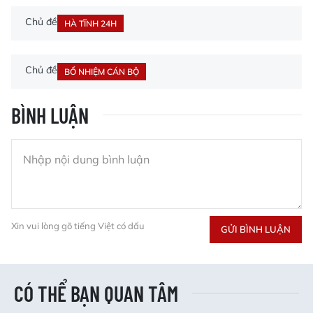
Chủ đề
HÀ TĨNH 24H
Chủ đề
BỔ NHIỆM CÁN BỘ
BÌNH LUẬN
Xin vui lòng gõ tiếng Việt có dấu
GỬI BÌNH LUẬN
CÓ THỂ BẠN QUAN TÂM