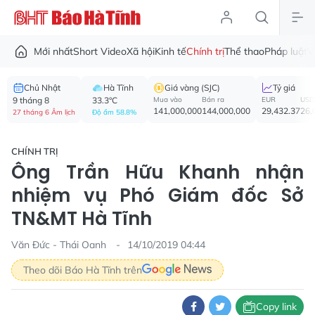
Mới nhất
Short Video
Xã hội
Kinh tế
Chính trị
Thể thao
Pháp luật
V
Chủ Nhật
Hà Tĩnh
Giá vàng (SJC)
Tỷ giá
9 tháng 8
33.3°C
Mua vào
Bán ra
EUR
USD
141,000,000
144,000,000
29,432.37
26,
27 tháng 6 Âm lịch
Độ ẩm 58.8%
CHÍNH TRỊ
Ông Trần Hữu Khanh nhận
nhiệm vụ Phó Giám đốc Sở
TN&MT Hà Tĩnh
Văn Đức - Thái Oanh
14/10/2019 04:44
Theo dõi Báo Hà Tĩnh trên
Copy link