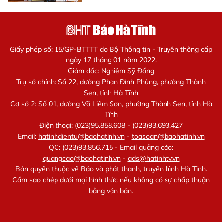
Giấy phép số: 15/GP-BTTTT do Bộ Thông tin - Truyền thông cấp
ngày 17 tháng 01 năm 2022.
Giám đốc: Nghiêm Sỹ Đống
Trụ sở chính: Số 22, đường Phan Đình Phùng, phường Thành
Sen, tỉnh Hà Tĩnh
Cơ sở 2: Số 01, đường Võ Liêm Sơn, phường Thành Sen, tỉnh Hà
Tĩnh
Điện thoại: (023)95.858.608 - (023)93.693.427
Email:
hatinhdientu@baohatinh.vn
-
toasoan@baohatinh.vn
QC: (023)93.856.715 - Email quảng cáo:
quangcao@baohatinh.vn
-
ads@hatinhtv.vn
Bản quyền thuộc về Báo và phát thanh, truyền hình Hà Tĩnh.
Cấm sao chép dưới mọi hình thức nếu không có sự chấp thuận
bằng văn bản.