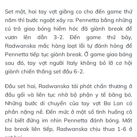
Set một, hai tay vợt giằng co cho đến game thứ
năm thì bước ngoặt xảy ra. Pennetta bằng những
cú trả giao bóng hiểm hóc đã giành break để
vươn lên dẫn 3-2. Đến game thứ bảy,
Radwanska mắc hàng loạt lỗi tự đánh hỏng để
Pennetta tiếp tục giành break. Ở game giao bóng
sau đó, tay vợt người Italy không bỏ lỡ cơ hội
giành chiến thắng set đầu 6-2.
Đầu set hai, Radwanska tái phát chấn thương ở
đầu gối và liên tục nhờ bộ phận y tế băng bó.
Những bước di chuyển của tay vợt Ba Lan có
phần nặng nề. Đến mức ở một số tình huống cô
chỉ biết đứng im nhìn Pennetta đánh bóng. Mất
ba break liên tiếp, Radwanska chịu thua 1-6 ở