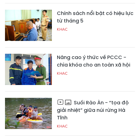
Chính sách nổi bật có hiệu lực
từ tháng 5
KHAC
Nâng cao ý thức về PCCC -
chìa khóa cho an toàn xã hội
KHAC
Suối Rào Àn - “tọa độ
giải nhiệt” giữa núi rừng Hà
Tĩnh
KHAC