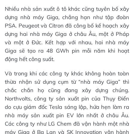
Nhiều nhà sản xuất ô tô khác cũng tuyên bố xây
dựng nhà máy Giga, chẳng hạn như tập đoàn
PSA. Peugeot và Citron đã công bố kế hoạch xây
dựng hai nhà máy Giga ở châu Âu, một ở Pháp
và một ở Đức. Kết hợp với nhau, hai nhà máy
Giga sẽ tạo ra 48 GWh pin mỗi năm khi hoạt
động hết công suất.
Và trong khi các công ty khác không hoàn toàn
thừa nhận sử dụng cụm từ “nhà máy Giga” thì
chắc chắn họ cũng đang xây dựng chúng.
Northvolts, công ty sản xuất pin của Thụy Điển
do cựu giám đốc Tesla sáng lập, hứa hẹn làm ra
nhà máy sản xuất pin EV lớn nhất ở châu Âu.
Các công ty như LG Chem đã vận hành một nhà
máy Giga ở Ba Lan và SK Innovation vận hành