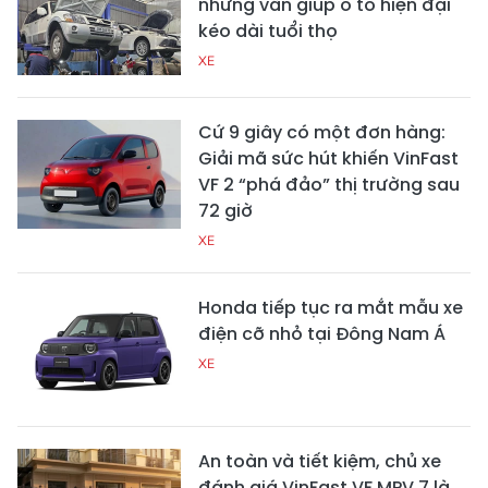
nhưng vẫn giúp ô tô hiện đại
kéo dài tuổi thọ
XE
Cứ 9 giây có một đơn hàng:
Giải mã sức hút khiến VinFast
VF 2 “phá đảo” thị trường sau
72 giờ
XE
Honda tiếp tục ra mắt mẫu xe
điện cỡ nhỏ tại Đông Nam Á
XE
An toàn và tiết kiệm, chủ xe
đánh giá VinFast VF MPV 7 là