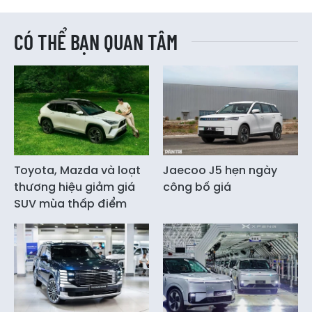
CÓ THỂ BẠN QUAN TÂM
Toyota, Mazda và loạt
Jaecoo J5 hẹn ngày
thương hiệu giảm giá
công bố giá
SUV mùa thấp điểm