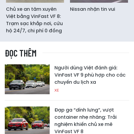
Chủ xe an tâm xuyên
Nissan nhận tin vui
Việt bằng VinFast VF 8:
Trạm sạc khắp nơi, cứu
hộ 24/7, chi phí 0 đồng
ĐỌC THÊM
Người dùng Việt đánh giá:
VinFast VF 9 phù hợp cho các
chuyến du lịch xa
XE
Đạp ga “dính lưng”, vượt
container nhẹ nhàng: Trải
nghiệm khiến chủ xe mê
VinFast VF 8