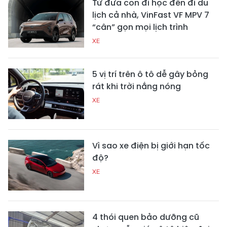
Từ đưa con đi học đến đi du
lịch cả nhà, VinFast VF MPV 7
“cân” gọn mọi lịch trình
XE
5 vị trí trên ô tô dễ gây bỏng
rát khi trời nắng nóng
XE
Vì sao xe điện bị giới hạn tốc
độ?
XE
4 thói quen bảo dưỡng cũ