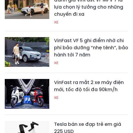
lựa chọn lý tưởng cho những
chuyến đi xa
XE
VinFast VF 5 ghi điểm nhờ chi
phí bảo dưỡng “nhẹ tênh”, bảo
hành tới 7 năm
XE
VinFast ra mắt 2 xe máy điện
mới, tốc độ tối đa 90km/h
XE
Tesla bán xe đạp trẻ em giá
225 USD