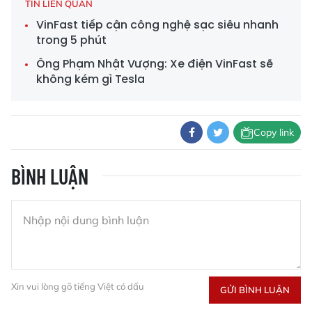
TIN LIÊN QUAN
VinFast tiếp cận công nghệ sạc siêu nhanh
trong 5 phút
Ông Phạm Nhật Vượng: Xe điện VinFast sẽ
không kém gì Tesla
Copy link
BÌNH LUẬN
Xin vui lòng gõ tiếng Việt có dấu
GỬI BÌNH LUẬN