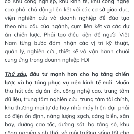
có Khu công nghiệp, khu kinh tế, khu công nghệ
cao phải chủ động liên kết với các cơ sở giáo dục,
viện nghiên cứu và doanh nghiệp để đào tạo
theo nhu cầu của ngành, cụm liên kết và các dự
án chiến lược. Phải tạo điều kiện để người Việt
Nam từng bước đảm nhận các vị trí kỹ thuật,
quản lý, nghiên cứu, thiết kế và vận hành chuỗi
cung ứng trong doanh nghiệp FDI.
Thứ sáu,
đầu tư mạnh hơn cho hạ tầng chiến
lược và hạ tầng phục vụ nền kinh tế mới
. Muốn
thu hút các dự án lớn, công nghệ cao, trung tâm
dữ liệu, trung tâm nghiên cứu, trung tâm tài chính,
khu thương mại tự do hay nhà máy hiện đại, phải
có điện ổn định, năng lượng sạch, cảng biển, sân
bay, đường cao tốc, đường sắt, hạ tầng số, khu
công nghiệp sinh thái và môi trường sống tốt cho