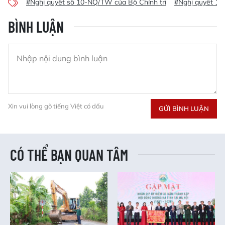
#Nghị quyết số 10-NQ/TW của Bộ Chính trị
#Nghị quyết 10
BÌNH LUẬN
Xin vui lòng gõ tiếng Việt có dấu
GỬI BÌNH LUẬN
CÓ THỂ BẠN QUAN TÂM