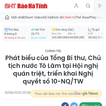
Mới nhất
Short Video
Xã hội
Kinh tế
Chính trị
Thể thao
Pháp luật
V
Thứ Bảy
Hà Tĩnh
Giá vàng (SJC)
Tỷ giá
8 tháng 8
25.7°C
Mua vào
Bán ra
EUR
USD
141,000,000
144,000,000
29,432.37
26,
26 tháng 6 Âm lịch
Độ ẩm 91.8%
CHÍNH TRỊ
Phát biểu của Tổng Bí thư, Chủ
tịch nước Tô Lâm tại Hội nghị
quán triệt, triển khai Nghị
quyết số 10-NQ/TW
30/06/2026 05:59
Theo dõi Báo Hà Tĩnh trên
Copy link