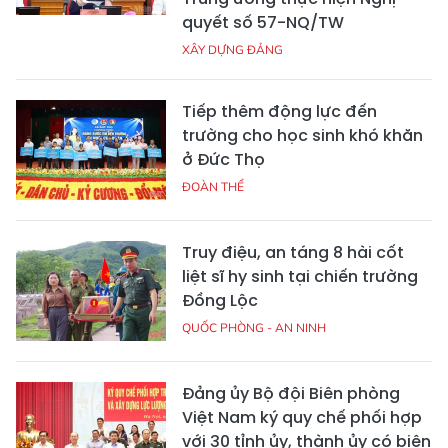
quyết số 57-NQ/TW
XÂY DỰNG ĐẢNG
Tiếp thêm động lực đến
trường cho học sinh khó khăn
ở Đức Thọ
ĐOÀN THỂ
Truy điệu, an táng 8 hài cốt
liệt sĩ hy sinh tại chiến trường
Đồng Lộc
QUỐC PHÒNG - AN NINH
Đảng ủy Bộ đội Biên phòng
Việt Nam ký quy chế phối hợp
với 30 tỉnh ủy, thành ủy có biên