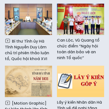
Can Lộc, Vũ Quang tổ
Bí thư Tỉnh ủy Hà
chức điểm “Ngày hội
Tĩnh Nguyễn Duy Lâm
toàn dân bảo vệ an
chủ trì phiên thảo luận
ninh Tổ quốc”
tổ, Quốc hội khoá XVI
Lấy ý kiến Nhân dân Hà
[Motion Graphic]
Tĩnh về đề nghị tặng