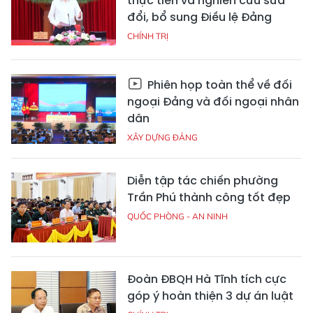
thực tiễn và nghiên cứu sửa
đổi, bổ sung Điều lệ Đảng
CHÍNH TRỊ
Phiên họp toàn thể về đối
ngoại Đảng và đối ngoại nhân
dân
XÂY DỰNG ĐẢNG
Diễn tập tác chiến phường
Trần Phú thành công tốt đẹp
QUỐC PHÒNG - AN NINH
Đoàn ĐBQH Hà Tĩnh tích cực
góp ý hoàn thiện 3 dự án luật