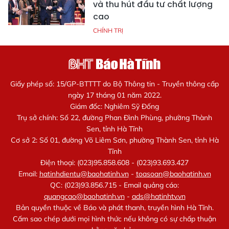
và thu hút đầu tư chất lượng
cao
CHÍNH TRỊ
Giấy phép số: 15/GP-BTTTT do Bộ Thông tin - Truyền thông cấp
ngày 17 tháng 01 năm 2022.
Giám đốc: Nghiêm Sỹ Đống
Trụ sở chính: Số 22, đường Phan Đình Phùng, phường Thành
Sen, tỉnh Hà Tĩnh
Cơ sở 2: Số 01, đường Võ Liêm Sơn, phường Thành Sen, tỉnh Hà
Tĩnh
Điện thoại: (023)95.858.608 - (023)93.693.427
Email:
hatinhdientu@baohatinh.vn
-
toasoan@baohatinh.vn
QC: (023)93.856.715 - Email quảng cáo:
quangcao@baohatinh.vn
-
ads@hatinhtv.vn
Bản quyền thuộc về Báo và phát thanh, truyền hình Hà Tĩnh.
Cấm sao chép dưới mọi hình thức nếu không có sự chấp thuận