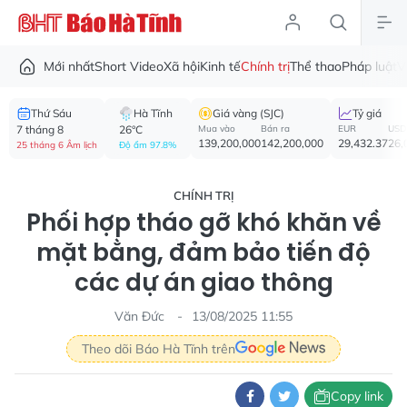
Mới nhất
Short Video
Xã hội
Kinh tế
Chính trị
Thể thao
Pháp luật
V
Thứ Sáu
Hà Tĩnh
Giá vàng (SJC)
Tỷ giá
7 tháng 8
26°C
Mua vào
Bán ra
EUR
USD
139,200,000
142,200,000
29,432.37
26,
25 tháng 6 Âm lịch
Độ ẩm 97.8%
CHÍNH TRỊ
Phối hợp tháo gỡ khó khăn về
mặt bằng, đảm bảo tiến độ
các dự án giao thông
Văn Đức
13/08/2025 11:55
Theo dõi Báo Hà Tĩnh trên
Copy link