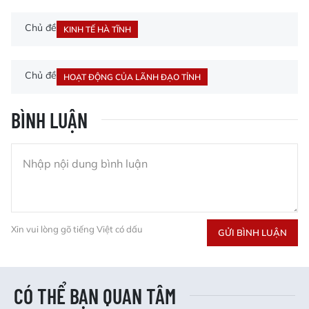
Chủ đề
KINH TẾ HÀ TĨNH
Chủ đề
HOẠT ĐỘNG CỦA LÃNH ĐẠO TỈNH
BÌNH LUẬN
Xin vui lòng gõ tiếng Việt có dấu
GỬI BÌNH LUẬN
CÓ THỂ BẠN QUAN TÂM