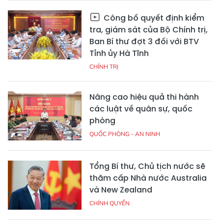
Công bố quyết định kiểm
tra, giám sát của Bộ Chính trị,
Ban Bí thư đợt 3 đối với BTV
Tỉnh ủy Hà Tĩnh
CHÍNH TRỊ
Nâng cao hiệu quả thi hành
các luật về quân sự, quốc
phòng
QUỐC PHÒNG - AN NINH
Tổng Bí thư, Chủ tịch nước sẽ
thăm cấp Nhà nước Australia
và New Zealand
CHÍNH QUYỀN