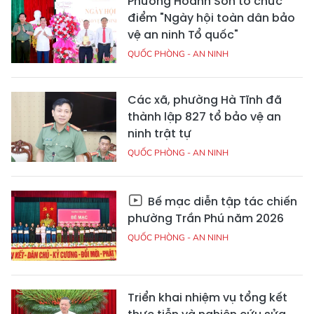
Phường Hoành Sơn tổ chức
điểm "Ngày hội toàn dân bảo
vệ an ninh Tổ quốc"
QUỐC PHÒNG - AN NINH
Các xã, phường Hà Tĩnh đã
thành lập 827 tổ bảo vệ an
ninh trật tự
QUỐC PHÒNG - AN NINH
Bế mạc diễn tập tác chiến
phường Trần Phú năm 2026
QUỐC PHÒNG - AN NINH
Triển khai nhiệm vụ tổng kết