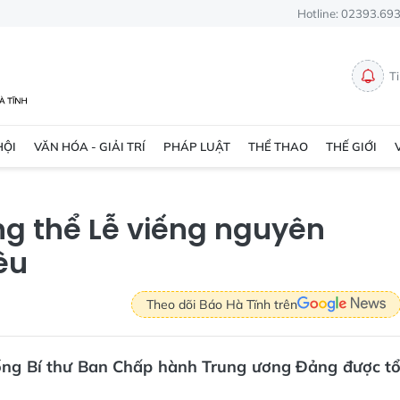
Hotline: 02393.69
T
HỘI
VĂN HÓA - GIẢI TRÍ
PHÁP LUẬT
THỂ THAO
THẾ GIỚI
ng thể Lễ viếng nguyên
êu
Theo dõi Báo Hà Tĩnh trên
Tổng Bí thư Ban Chấp hành Trung ương Đảng được t