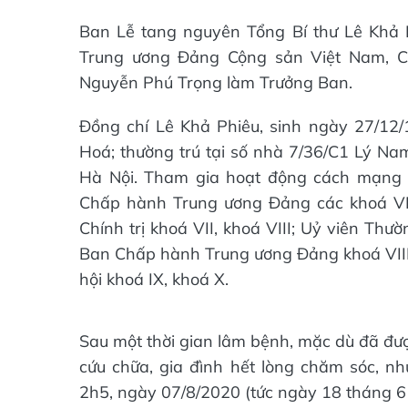
Ban Lễ tang nguyên Tổng Bí thư Lê Khả
Trung ương Đảng Cộng sản Việt Nam, C
Nguyễn Phú Trọng làm Trưởng Ban.
Đồng chí Lê Khả Phiêu, sinh ngày 27/12/
Hoá; thường trú tại số nhà 7/36/C1 Lý N
Hà Nội. Tham gia hoạt động cách mạng
Chấp hành Trung ương Đảng các khoá VII,
Chính trị khoá VII, khoá VIII; Uỷ viên Thườ
Ban Chấp hành Trung ương Đảng khoá VIII 
hội khoá IX, khoá X.
Sau một thời gian lâm bệnh, mặc dù đã được
cứu chữa, gia đình hết lòng chăm sóc, nh
2h5, ngày 07/8/2020 (tức ngày 18 tháng 6 