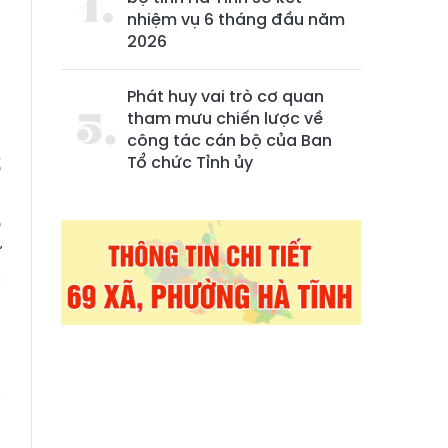
nhiệm vụ 6 tháng đầu năm
h
2026
m
Phát huy vai trò cơ quan
tham mưu chiến lược về
h
công tác cán bộ của Ban
Tổ chức Tỉnh ủy
ố
n
ộ
ư
c
h
i