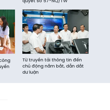
quyết số 57-NQ/TW
Từ truyền tải thông tin đến
 công
chủ động nắm bắt, dẫn dắt
uyển
dư luận