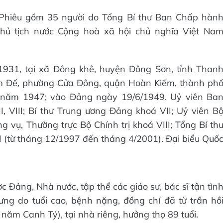
 Phiêu gồm 35 người do Tổng Bí thư Ban Chấp hàn
hủ tịch nước Cộng hoà xã hội chủ nghĩa Việt Na
1931, tại xã Đông khê, huyện Đông Sơn, tỉnh Than
am Đế, phường Cửa Đông, quận Hoàn Kiếm, thành ph
 năm 1947; vào Đảng ngày 19/6/1949. Uỷ viên Ba
 VIII; Bí thư Trung ương Đảng khoá VII; Uỷ viên B
ng vụ, Thường trực Bộ Chính trị khoá VIII; Tổng Bí th
(từ tháng 12/1997 đến tháng 4/2001). Đại biểu Quố
 Đảng, Nhà nước, tập thể các giáo sư, bác sĩ tận tìn
ưng do tuổi cao, bệnh nặng, đồng chí đã từ trần hồ
năm Canh Tý), tại nhà riêng, hưởng thọ 89 tuổi.