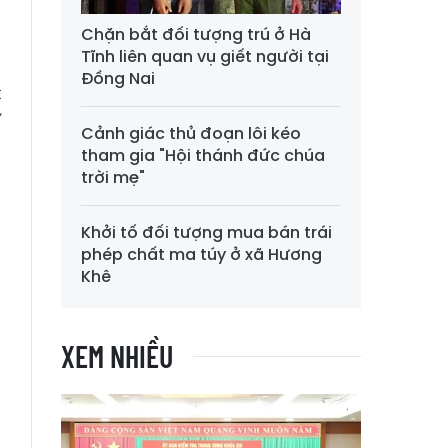
Chặn bắt đối tượng trú ở Hà
g
Tĩnh liên quan vụ giết người tại
h
Đồng Nai
t
í
Cảnh giác thủ đoạn lôi kéo
tham gia "Hội thánh đức chúa
trời mẹ"
Khởi tố đối tượng mua bán trái
phép chất ma túy ở xã Hương
Khê
XEM NHIỀU