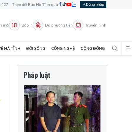
3.427
Theo dõi Báo Hà Tĩnh qua
Đăng nhập
in mới
Báo in
Đa phương tiện
Truyền hình
VỀ HÀ TĨNH
ĐỜI SỐNG
CÔNG NGHỆ
CỘNG ĐỒNG
Pháp luật
ổ