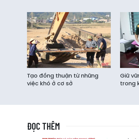
Tạo đồng thuận từ những
Giữ vữ
việc khó ở cơ sở
trong 
ĐỌC THÊM