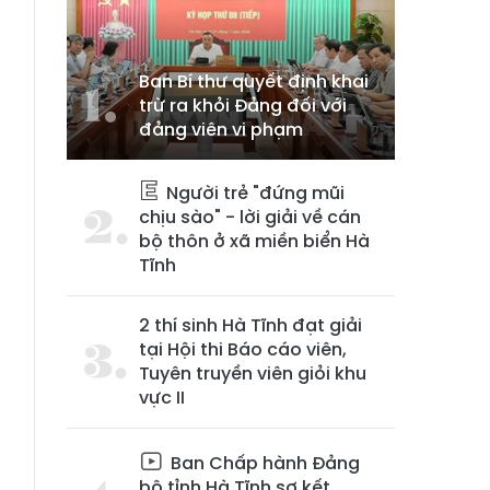
Ban Bí thư quyết định khai
trừ ra khỏi Đảng đối với
đảng viên vi phạm
Người trẻ "đứng mũi
ễ
chịu sào" - lời giải về cán
i
bộ thôn ở xã miền biển Hà
Tĩnh
2 thí sinh Hà Tĩnh đạt giải
,
tại Hội thi Báo cáo viên,
u
Tuyên truyền viên giỏi khu
vực II
u
Ban Chấp hành Đảng
bộ tỉnh Hà Tĩnh sơ kết