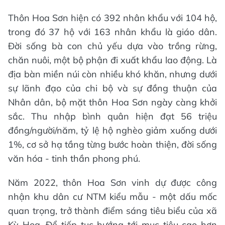
Thôn Hoa Sơn hiện có 392 nhân khẩu với 104 hộ,
trong đó 37 hộ với 163 nhân khẩu là giáo dân.
Đời sống bà con chủ yếu dựa vào trồng rừng,
chăn nuôi, một bộ phận đi xuất khẩu lao động. Là
địa bàn miền núi còn nhiều khó khăn, nhưng dưới
sự lãnh đạo của chi bộ và sự đồng thuận của
Nhân dân, bộ mặt thôn Hoa Sơn ngày càng khởi
sắc. Thu nhập bình quân hiện đạt 56 triệu
đồng/người/năm, tỷ lệ hộ nghèo giảm xuống dưới
1%, cơ sở hạ tầng từng bước hoàn thiện, đời sống
văn hóa - tinh thần phong phú.
Năm 2022, thôn Hoa Sơn vinh dự được công
nhận khu dân cư NTM kiểu mẫu - một dấu mốc
quan trọng, trở thành điểm sáng tiêu biểu của xã
Kỳ Hoa. Để tiếp tục hướng tới mục tiêu cao hơn