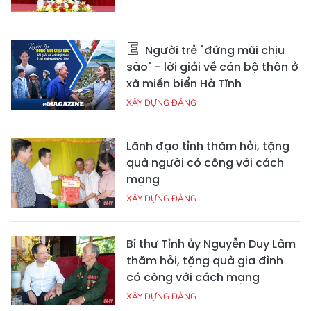
Người trẻ "đứng mũi chịu
sào" - lời giải về cán bộ thôn ở
xã miền biển Hà Tĩnh
XÂY DỰNG ĐẢNG
Lãnh đạo tỉnh thăm hỏi, tặng
quà người có công với cách
mạng
XÂY DỰNG ĐẢNG
Bí thư Tỉnh ủy Nguyễn Duy Lâm
thăm hỏi, tặng quà gia đình
có công với cách mạng
XÂY DỰNG ĐẢNG