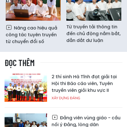
Từ truyền tải thông tin
Nâng cao hiệu quả
đến chủ động nắm bắt,
công tác tuyên truyền
dẫn dắt dư luận
từ chuyển đổi số
ĐỌC THÊM
2 thí sinh Hà Tĩnh đạt giải tại
Hội thi Báo cáo viên, Tuyên
truyền viên giỏi khu vực II
XÂY DỰNG ĐẢNG
Đảng viên vùng giáo - cầu
nối ý Đảng, lòng dân