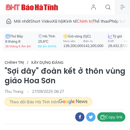
Mới nhất
Short Video
Xã hội
Kinh tế
Chính trị
Thể thao
Pháp luật
V
Thứ Bảy
Hà Tĩnh
Giá vàng (SJC)
Tỷ giá
8 tháng 8
25.6°C
Mua vào
Bán ra
EUR
USD
139,200,000
142,200,000
29,432.37
26,
26 tháng 6 Âm lịch
Độ ẩm 94.5%
CHÍNH TRỊ
XÂY DỰNG ĐẢNG
"Sợi dây" đoàn kết ở thôn vùng
giáo Hoa Sơn
Thu Trang
27/09/2025 06:27
Theo dõi Báo Hà Tĩnh trên
Copy link