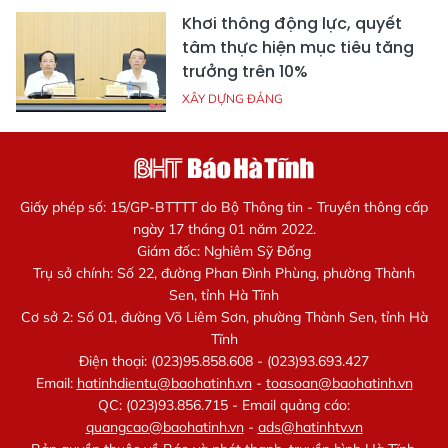
Khơi thông động lực, quyết
tâm thực hiện mục tiêu tăng
trưởng trên 10%
XÂY DỰNG ĐẢNG
Giấy phép số: 15/GP-BTTTT do Bộ Thông tin - Truyền thông cấp
ngày 17 tháng 01 năm 2022.
Giám đốc: Nghiêm Sỹ Đống
Trụ sở chính: Số 22, đường Phan Đình Phùng, phường Thành
Sen, tỉnh Hà Tĩnh
Cơ sở 2: Số 01, đường Võ Liêm Sơn, phường Thành Sen, tỉnh Hà
Tĩnh
Điện thoại: (023)95.858.608 - (023)93.693.427
Email:
hatinhdientu@baohatinh.vn
-
toasoan@baohatinh.vn
QC: (023)93.856.715 - Email quảng cáo:
quangcao@baohatinh.vn
-
ads@hatinhtv.vn