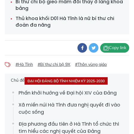
Bí thư chi bộ gieo mầm đổi thay ở làng khoa
bảng
Thủ khoa khối D01 Hà Tĩnh là nữ bí thư chi
đoàn đa năng
Copy link
#Hà Tĩnh
#Bí thư chi bộ 9X
#Thôn vùng giáo
Chủ đề
ĐẠI HỘI ĐẢNG BỘ TỈNH NHIỆM KỲ 2025-2030
Phấn khởi hướng về Đại hội XIV của Đảng
Xã miền núi Hà Tĩnh đưa nghị quyết đi vào
cuộc sống
Địa phương đầu tiên ở Hà Tĩnh tổ chức thi
tìm hiểu các nghị quyết của Đảng