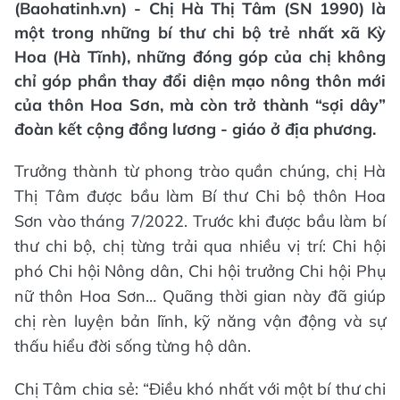
(Baohatinh.vn) - Chị Hà Thị Tâm (SN 1990) là
một trong những bí thư chi bộ trẻ nhất xã Kỳ
Hoa (Hà Tĩnh), những đóng góp của chị không
chỉ góp phần thay đổi diện mạo nông thôn mới
của thôn Hoa Sơn, mà còn trở thành “sợi dây”
đoàn kết cộng đồng lương - giáo ở địa phương.
Trưởng thành từ phong trào quần chúng, chị Hà
Thị Tâm được bầu làm Bí thư Chi bộ thôn Hoa
Sơn vào tháng 7/2022. Trước khi được bầu làm bí
thư chi bộ, chị từng trải qua nhiều vị trí: Chi hội
phó Chi hội Nông dân, Chi hội trưởng Chi hội Phụ
nữ thôn Hoa Sơn… Quãng thời gian này đã giúp
chị rèn luyện bản lĩnh, kỹ năng vận động và sự
thấu hiểu đời sống từng hộ dân.
Chị Tâm chia sẻ: “Điều khó nhất với một bí thư chi