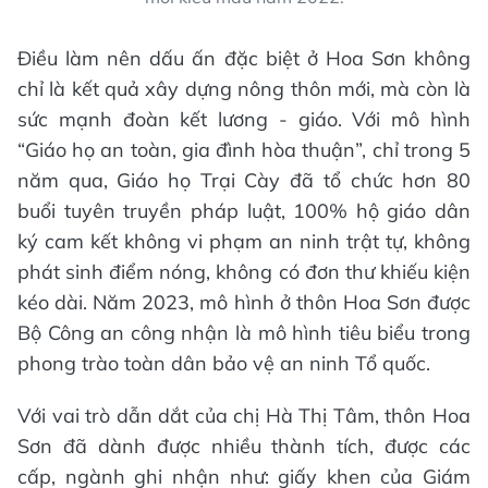
Điều làm nên dấu ấn đặc biệt ở Hoa Sơn không
chỉ là kết quả xây dựng nông thôn mới, mà còn là
sức mạnh đoàn kết lương - giáo. Với mô hình
“Giáo họ an toàn, gia đình hòa thuận”, chỉ trong 5
năm qua, Giáo họ Trại Cày đã tổ chức hơn 80
buổi tuyên truyền pháp luật, 100% hộ giáo dân
ký cam kết không vi phạm an ninh trật tự, không
phát sinh điểm nóng, không có đơn thư khiếu kiện
kéo dài. Năm 2023, mô hình ở thôn Hoa Sơn được
Bộ Công an công nhận là mô hình tiêu biểu trong
phong trào toàn dân bảo vệ an ninh Tổ quốc.
Với vai trò dẫn dắt của chị Hà Thị Tâm, thôn Hoa
Sơn đã dành được nhiều thành tích, được các
cấp, ngành ghi nhận như: giấy khen của Giám