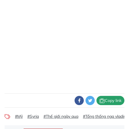
Copy link
#Mỹ
#Syria
#Thế giới ngày qua
#Tổng thống nga vladimir