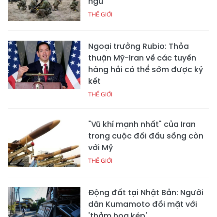
ngũ
THẾ GIỚI
Ngoại trưởng Rubio: Thỏa
thuận Mỹ-Iran về các tuyến
hàng hải có thể sớm được ký
kết
THẾ GIỚI
"Vũ khí mạnh nhất" của Iran
trong cuộc đối đầu sống còn
với Mỹ
THẾ GIỚI
Động đất tại Nhật Bản: Người
dân Kumamoto đối mặt với
'thảm họa kép'