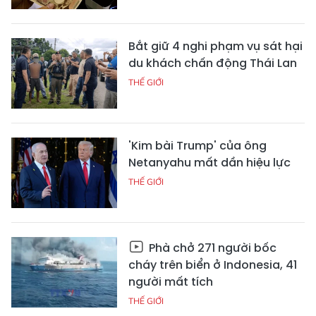
Bắt giữ 4 nghi phạm vụ sát hại
du khách chấn động Thái Lan
THẾ GIỚI
'Kim bài Trump' của ông
Netanyahu mất dần hiệu lực
THẾ GIỚI
Phà chở 271 người bốc
cháy trên biển ở Indonesia, 41
người mất tích
THẾ GIỚI