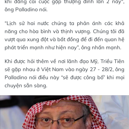
khi đăng cai cuộc gặp thượng đỉnh lần 2 này",
ông Palladino nói.
“Lịch sử hai nước chúng ta phản ánh các khả
năng cho hòa bình và thịnh vượng. Chúng tôi đã
vượt qua xung đột và bất đồng để đi đến quan hệ
phát triển mạnh như hiện nay”, ông nhấn mạnh.
Khi được hỏi thêm về nơi lãnh đạo Mỹ, Triều Tiên
sẽ gặp nhau ở Việt Nam vào ngày 27 - 28/2, ông
Palladino nói điều này “sẽ được công bố” khi mọi
chuyện sẵn sàng.