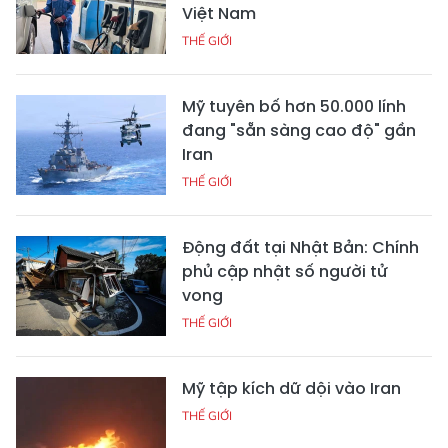
Việt Nam
THẾ GIỚI
Mỹ tuyên bố hơn 50.000 lính
đang "sẵn sàng cao độ" gần
Iran
THẾ GIỚI
Động đất tại Nhật Bản: Chính
phủ cập nhật số người tử
vong
THẾ GIỚI
Mỹ tập kích dữ dội vào Iran
THẾ GIỚI