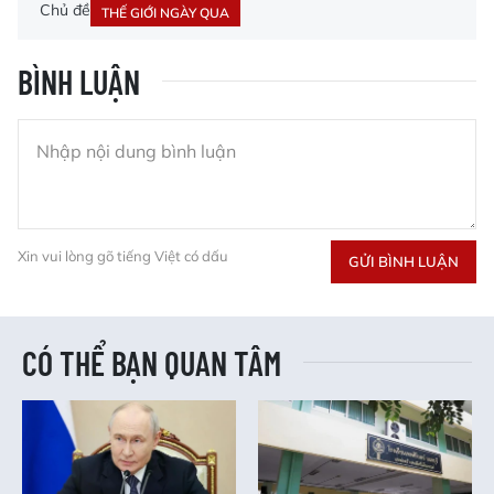
Chủ đề
THẾ GIỚI NGÀY QUA
BÌNH LUẬN
Xin vui lòng gõ tiếng Việt có dấu
GỬI BÌNH LUẬN
CÓ THỂ BẠN QUAN TÂM