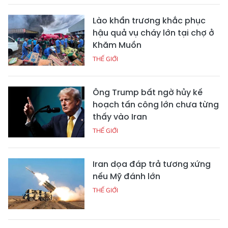
Lào khẩn trương khắc phục
hậu quả vụ cháy lớn tại chợ ở
Khăm Muồn
THẾ GIỚI
Ông Trump bất ngờ hủy kế
hoạch tấn công lớn chưa từng
thấy vào Iran
THẾ GIỚI
Iran dọa đáp trả tương xứng
nếu Mỹ đánh lớn
THẾ GIỚI