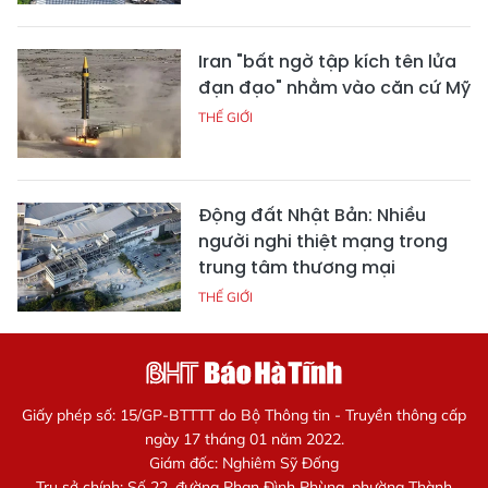
Iran "bất ngờ tập kích tên lửa
đạn đạo" nhằm vào căn cứ Mỹ
THẾ GIỚI
Động đất Nhật Bản: Nhiều
người nghi thiệt mạng trong
trung tâm thương mại
THẾ GIỚI
Giấy phép số: 15/GP-BTTTT do Bộ Thông tin - Truyền thông cấp
ngày 17 tháng 01 năm 2022.
Giám đốc: Nghiêm Sỹ Đống
Trụ sở chính: Số 22, đường Phan Đình Phùng, phường Thành