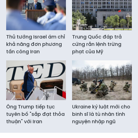
Thủ tướng Israel ám chỉ
Trung Quốc đáp trả
khả năng đơn phương
cứng rắn lệnh trừng
tấn công Iran
phạt của Mỹ
Ông Trump tiếp tục
Ukraine ký luật mới cho
tuyên bố "sắp đạt thỏa
binh sĩ là tù nhân tình
thuận" với Iran
nguyện nhập ngũ