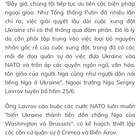
"Bây giờ, chúng tôi tiếp tục ưu tiên các biện pháp
ngoại giao. Như Tổng thống Putin đã nhiều lần
chỉ ra, việc giải quyết lâu dài cuộc xung đột
Ukraine chỉ có thể thông qua đàm phán. Đó là lý
do cần phải tập trung vào việc loại bỏ nguyên
nhân gốc rễ của cuộc xung đột, trong đó có các
mối đe dọa quân sự do việc đưa Ukraine vào
NATO và trấn áp các quyền ngôn ngữ, văn hóa,
tôn giáo của người Nga cũng như người dân nói
tiếng Nga ở Ukraine", Ngoại trưởng Nga Sergey
Lavrov tuyên bố hôm 25/6.
Ông Lavrov cáo buộc các nước NATO luôn muốn
"biến Ukraine thành tiền đồn chống Nga của
Washington và Brussels", có kế hoạch thiết lập
các căn cứ quân sự ở Crimea và Biển Azov.