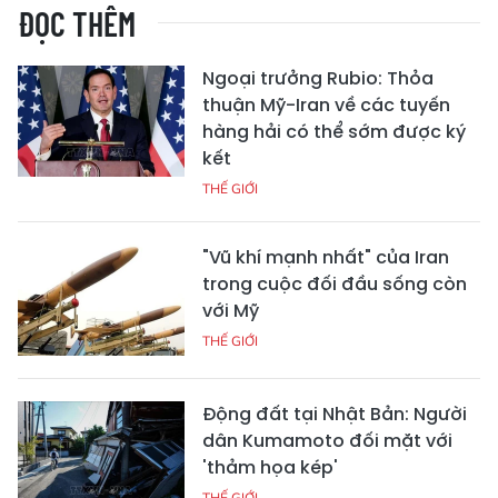
ĐỌC THÊM
Ngoại trưởng Rubio: Thỏa
thuận Mỹ-Iran về các tuyến
hàng hải có thể sớm được ký
kết
THẾ GIỚI
"Vũ khí mạnh nhất" của Iran
trong cuộc đối đầu sống còn
với Mỹ
THẾ GIỚI
Động đất tại Nhật Bản: Người
dân Kumamoto đối mặt với
'thảm họa kép'
THẾ GIỚI