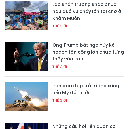
Lào khẩn trương khắc phục
hậu quả vụ cháy lớn tại chợ ở
Khăm Muồn
THẾ GIỚI
Ông Trump bất ngờ hủy kế
hoạch tấn công lớn chưa từng
thấy vào Iran
THẾ GIỚI
Iran dọa đáp trả tương xứng
nếu Mỹ đánh lớn
THẾ GIỚI
Những câu hỏi liên quan cơ