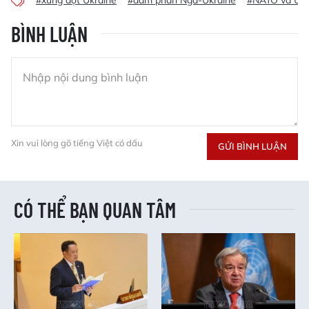
BÌNH LUẬN
Xin vui lòng gõ tiếng Việt có dấu
GỬI BÌNH LUẬN
CÓ THỂ BẠN QUAN TÂM