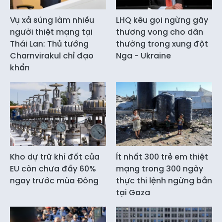
Vụ xả súng làm nhiều
LHQ kêu gọi ngừng gây
người thiệt mạng tại
thương vong cho dân
Thái Lan: Thủ tướng
thường trong xung đột
Charnvirakul chỉ đạo
Nga - Ukraine
khẩn
Kho dự trữ khí đốt của
Ít nhất 300 trẻ em thiệt
EU còn chưa đầy 60%
mạng trong 300 ngày
ngay trước mùa Đông
thực thi lệnh ngừng bắn
tại Gaza