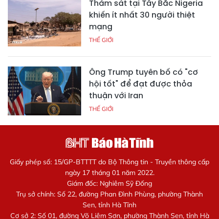
Thảm sát tại Tây Bắc Nigeria
khiến ít nhất 30 người thiệt
mạng
THẾ GIỚI
Ông Trump tuyên bố có "cơ
hội tốt" để đạt được thỏa
thuận với Iran
THẾ GIỚI
Giấy phép số: 15/GP-BTTTT do Bộ Thông tin - Truyền thông cấp
ngày 17 tháng 01 năm 2022.
Giám đốc: Nghiêm Sỹ Đống
Trụ sở chính: Số 22, đường Phan Đình Phùng, phường Thành
Sen, tỉnh Hà Tĩnh
Cơ sở 2: Số 01, đường Võ Liêm Sơn, phường Thành Sen, tỉnh Hà