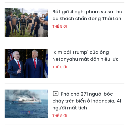
Bắt giữ 4 nghi phạm vụ sát hại
du khách chấn động Thái Lan
THẾ GIỚI
'Kim bài Trump' của ông
Netanyahu mất dần hiệu lực
THẾ GIỚI
Phà chở 271 người bốc
cháy trên biển ở Indonesia, 41
người mất tích
THẾ GIỚI