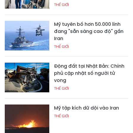
THẾ GIỚI
Mỹ tuyên bố hơn 50.000 lính
đang "sẵn sàng cao độ" gần
Iran
THẾ GIỚI
Động đất tại Nhật Bản: Chính
phủ cập nhật số người tử
vong
THẾ GIỚI
Mỹ tập kích dữ dội vào Iran
THẾ GIỚI