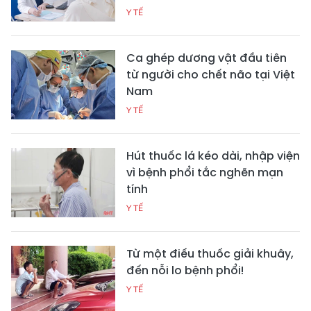
Y TẾ
Ca ghép dương vật đầu tiên
từ người cho chết não tại Việt
Nam
Y TẾ
Hút thuốc lá kéo dài, nhập viện
vì bệnh phổi tắc nghẽn mạn
tính
Y TẾ
Từ một điếu thuốc giải khuây,
đến nỗi lo bệnh phổi!
Y TẾ