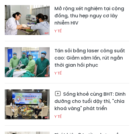
Mở rộng xét nghiệm tại cộng
đồng, thu hẹp nguy cơ lây
nhiễm HIV
Y TẾ
Tán sỏi bằng laser công suất
cao: Giảm xâm lấn, rút ngắn
thời gian hồi phục
Y TẾ
Sống khoẻ cùng BHT: Dinh
dưỡng cho tuổi dậy thì, "chìa
khoá vàng" phát triển
Y TẾ