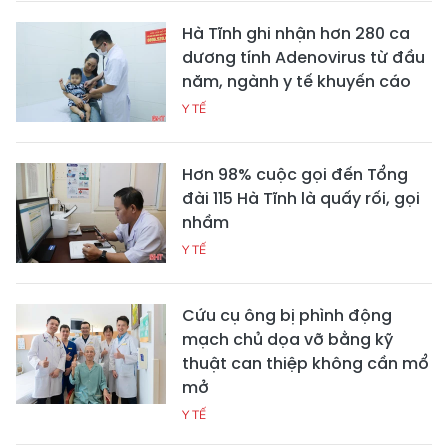
Hà Tĩnh ghi nhận hơn 280 ca
dương tính Adenovirus từ đầu
năm, ngành y tế khuyến cáo
Y TẾ
Hơn 98% cuộc gọi đến Tổng
đài 115 Hà Tĩnh là quấy rối, gọi
nhầm
Y TẾ
Cứu cụ ông bị phình động
mạch chủ dọa vỡ bằng kỹ
thuật can thiệp không cần mổ
mở
Y TẾ