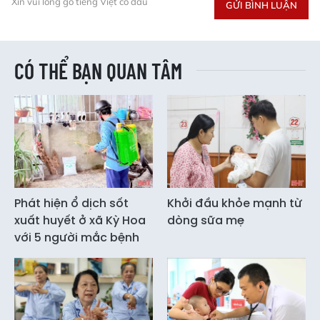
Xin vui lòng gõ tiếng Việt có dấu
GỬI BÌNH LUẬN
CÓ THỂ BẠN QUAN TÂM
Phát hiện ổ dịch sốt
Khởi đầu khỏe mạnh từ
xuất huyết ở xã Kỳ Hoa
dòng sữa mẹ
với 5 người mắc bệnh