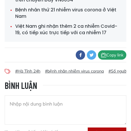
Bệnh nhân thứ 21 nhiễm virus corona ở Việt
Nam
Việt Nam ghi nhận thêm 2 ca nhiễm Covid-
19, có tiếp xúc trực tiếp với ca nhiễm 17
Copy link
#Hà Tĩnh 24h
#bệnh nhân nhiễm virus corona
#Số người n
BÌNH LUẬN