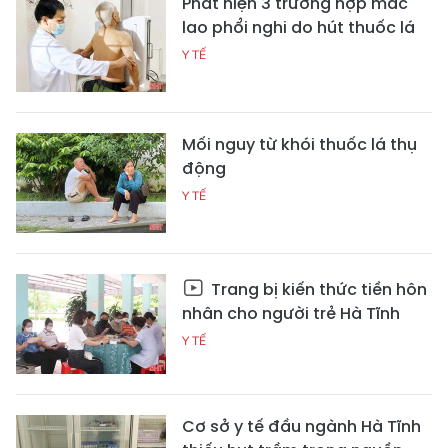
Phát hiện 3 trường hợp mắc
lao phổi nghi do hút thuốc lá
Y TẾ
Mối nguy từ khói thuốc lá thụ
động
Y TẾ
Trang bị kiến thức tiền hôn
nhân cho người trẻ Hà Tĩnh
Y TẾ
Cơ sở y tế đầu ngành Hà Tĩnh