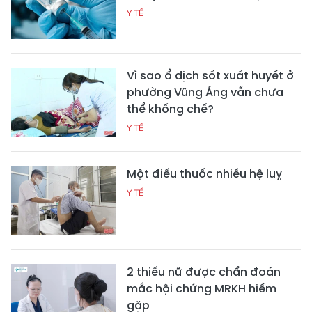
Y TẾ
Vì sao ổ dịch sốt xuất huyết ở
phường Vũng Áng vẫn chưa
thể khống chế?
Y TẾ
Một điếu thuốc nhiều hệ luỵ
Y TẾ
2 thiếu nữ được chẩn đoán
mắc hội chứng MRKH hiếm
gặp