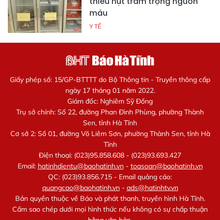
thiếu hụt trầm trọng nguồn
máu
Y TẾ
Giấy phép số: 15/GP-BTTTT do Bộ Thông tin - Truyền thông cấp
ngày 17 tháng 01 năm 2022.
Giám đốc: Nghiêm Sỹ Đống
Trụ sở chính: Số 22, đường Phan Đình Phùng, phường Thành
Sen, tỉnh Hà Tĩnh
Cơ sở 2: Số 01, đường Võ Liêm Sơn, phường Thành Sen, tỉnh Hà
Tĩnh
Điện thoại: (023)95.858.608 - (023)93.693.427
Email:
hatinhdientu@baohatinh.vn
-
toasoan@baohatinh.vn
QC: (023)93.856.715 - Email quảng cáo:
quangcao@baohatinh.vn
-
ads@hatinhtv.vn
Bản quyền thuộc về Báo và phát thanh, truyền hình Hà Tĩnh.
Cấm sao chép dưới mọi hình thức nếu không có sự chấp thuận
bằng văn bản.