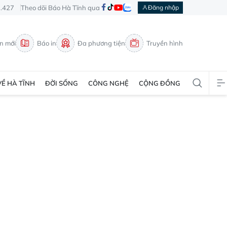
3.427
Theo dõi Báo Hà Tĩnh qua
Đăng nhập
in mới
Báo in
Đa phương tiện
Truyền hình
VỀ HÀ TĨNH
ĐỜI SỐNG
CÔNG NGHỆ
CỘNG ĐỒNG