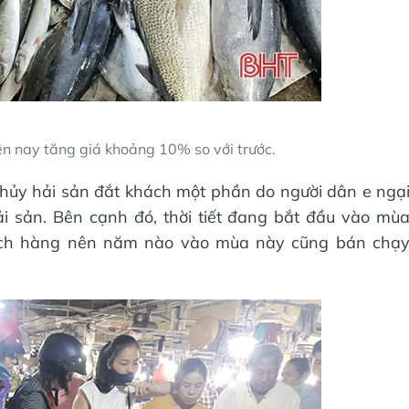
iện nay tăng giá khoảng 10% so với trước.
hủy hải sản đắt khách một phần do người dân e ngạ
ải sản. Bên cạnh đó, thời tiết đang bắt đầu vào mù
hách hàng nên năm nào vào mùa này cũng bán chạ