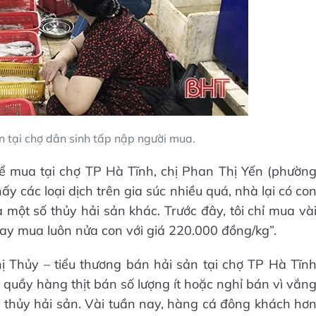
n tại chợ dân sinh tấp nập người mua.
ể mua tại chợ TP Hà Tĩnh, chị Phan Thị Yến (phườn
ấy các loại dịch trên gia súc nhiều quá, nhà lại có co
 một số thủy hải sản khác. Trước đây, tôi chỉ mua và
ay mua luôn nửa con với giá 220.000 đồng/kg”.
ị Thủy – tiểu thương bán hải sản tại chợ TP Hà Tĩn
 quầy hàng thịt bán số lượng ít hoặc nghỉ bán vì vắn
thủy hải sản. Vài tuần nay, hàng cá đông khách hơ