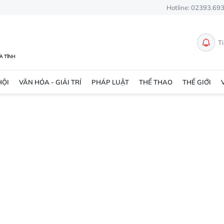
Hotline: 02393.69
T
HỘI
VĂN HÓA - GIẢI TRÍ
PHÁP LUẬT
THỂ THAO
THẾ GIỚI