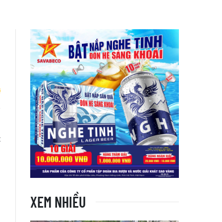
i
t
XEM NHIỀU