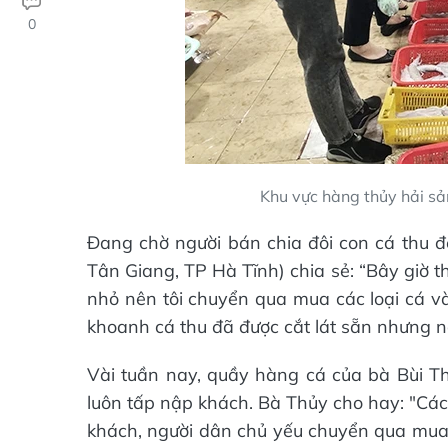
0
Khu vực hàng thủy hải sả
Đang chờ người bán chia đôi con cá thu đ
Tân Giang, TP Hà Tĩnh) chia sẻ: “Bây giờ th
nhỏ nên tôi chuyển qua mua các loại cá và
khoanh cá thu đã được cắt lát sẵn nhưng n
Vài tuần nay, quầy hàng cá của bà Bùi Th
luôn tấp nập khách. Bà Thủy cho hay: "Các
khách, người dân chủ yếu chuyển qua mua 