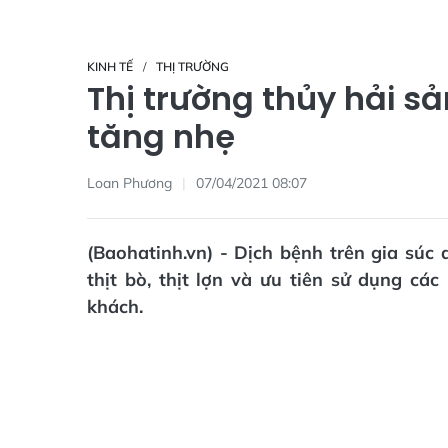
KINH TẾ
THỊ TRƯỜNG
Thị trường thủy hải sả
tăng nhẹ
Loan Phương
07/04/2021 08:07
(Baohatinh.vn) - Dịch bệnh trên gia súc 
thịt bò, thịt lợn và ưu tiên sử dụng cá
khách.