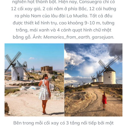
nghiền hạt thành bột. Hiện nay, Consuegra chỉ có
12 cối xay gió, 2 cái nằm ở phía Bắc, 12 cái hướng
ra phía Nam của lâu đài La Muella. Tất cả đều
được thiết kế hình trụ, cao khoảng 9-10 m, tường
trắng, mái xanh và 4 cánh quạt hình chữ nhật
bằng gỗ. Ảnh:
Memories_from_earth, garsejuan
.
Bên trong mỗi cối xay có 3 tầng nối tiếp bởi một