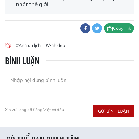
nhất thế giới
Copy link
#Ảnh du lịch
#Ảnh đẹp
BÌNH LUẬN
Xin vui lòng gõ tiếng Việt có dấu
GỬI BÌNH LUẬN