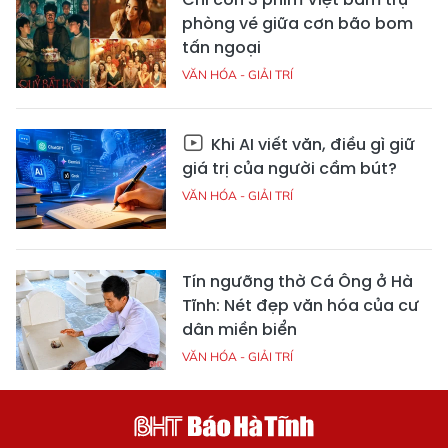
phòng vé giữa cơn bão bom
tấn ngoại
VĂN HÓA - GIẢI TRÍ
Khi AI viết văn, điều gì giữ
giá trị của người cầm bút?
VĂN HÓA - GIẢI TRÍ
Tín ngưỡng thờ Cá Ông ở Hà
Tĩnh: Nét đẹp văn hóa của cư
dân miền biển
VĂN HÓA - GIẢI TRÍ