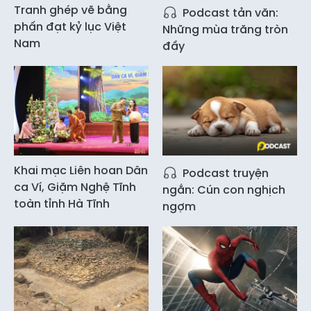
Tranh ghép vẽ bằng
Podcast tản văn:
phấn đạt kỷ lục Việt
Những mùa trăng tròn
Nam
đầy
Khai mạc Liên hoan Dân
Podcast truyện
ca Ví, Giặm Nghệ Tĩnh
ngắn: Cún con nghịch
toàn tỉnh Hà Tĩnh
ngợm