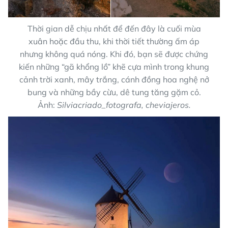
Thời gian dễ chịu nhất để đến đây là cuối mùa
xuân hoặc đầu thu, khi thời tiết thường ấm áp
nhưng không quá nóng. Khi đó, bạn sẽ được chứng
kiến những “gã khổng lồ” khẽ cựa mình trong khung
cảnh trời xanh, mây trắng, cánh đồng hoa nghệ nở
bung và những bầy cừu, dê tung tăng gặm cỏ.
Ảnh:
Silviacriado_fotografa, cheviajeros.