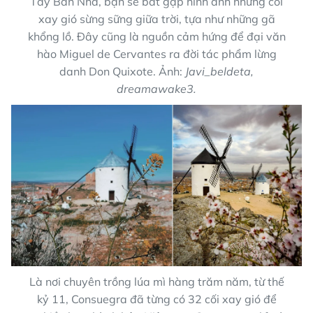
Tây Ban Nha, bạn sẽ bắt gặp hình ảnh những cối
xay gió sừng sững giữa trời, tựa như những gã
khổng lồ. Đây cũng là nguồn cảm hứng để đại văn
hào Miguel de Cervantes ra đời tác phẩm lừng
danh Don Quixote. Ảnh:
Javi_beldeta,
dreamawake3.
Là nơi chuyên trồng lúa mì hàng trăm năm, từ thế
kỷ 11, Consuegra đã từng có 32 cối xay gió để