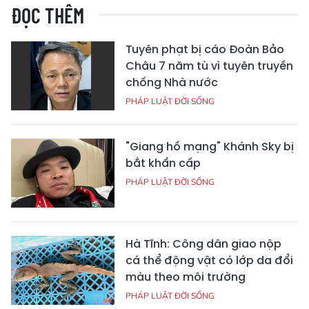
ĐỌC THÊM
Tuyên phạt bị cáo Đoàn Bảo
Châu 7 năm tù vì tuyên truyền
chống Nhà nước
PHÁP LUẬT ĐỜI SỐNG
"Giang hồ mạng" Khánh Sky bị
bắt khẩn cấp
PHÁP LUẬT ĐỜI SỐNG
Hà Tĩnh: Công dân giao nộp
cá thể động vật có lớp da đổi
màu theo môi trường
PHÁP LUẬT ĐỜI SỐNG