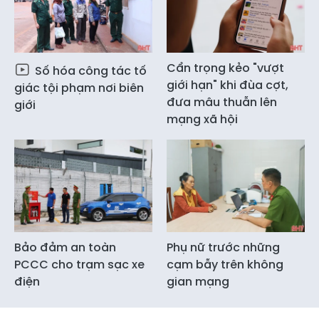
Cẩn trọng kẻo "vượt
Số hóa công tác tố
giới hạn" khi đùa cợt,
giác tội phạm nơi biên
đưa mâu thuẫn lên
giới
mạng xã hội
Bảo đảm an toàn
Phụ nữ trước những
PCCC cho trạm sạc xe
cạm bẫy trên không
điện
gian mạng