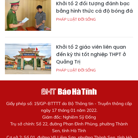
Khởi tố 2 đối tượng đánh bạc
bằng hình thức cá độ bóng đá
PHÁP LUẬT ĐỜI SỐNG
Khởi tố 2 giáo viên liên quan
đến kỳ thi tốt nghiệp THPT ở
Quảng Trị
PHÁP LUẬT ĐỜI SỐNG
Giấy phép số: 15/GP-BTTTT do Bộ Thông tin - Truyền thông cấp
ngày 17 tháng 01 năm 2022.
Giám đốc: Nghiêm Sỹ Đống
Trụ sở chính: Số 22, đường Phan Đình Phùng, phường Thành
Sen, tỉnh Hà Tĩnh
Cơ sở 2: Số 01, đường Võ Liêm Sơn, phường Thành Sen, tỉnh Hà