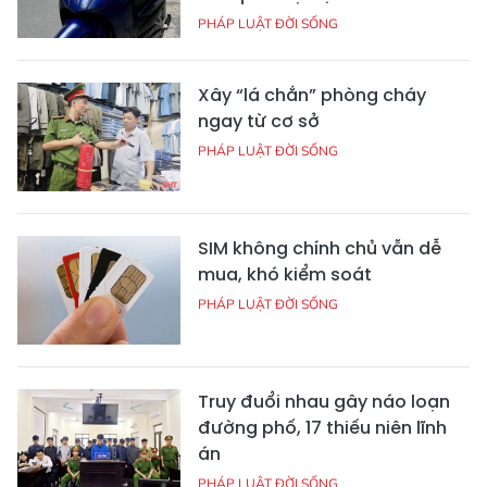
PHÁP LUẬT ĐỜI SỐNG
Xây “lá chắn” phòng cháy
ngay từ cơ sở
PHÁP LUẬT ĐỜI SỐNG
SIM không chính chủ vẫn dễ
mua, khó kiểm soát
PHÁP LUẬT ĐỜI SỐNG
Truy đuổi nhau gây náo loạn
đường phố, 17 thiếu niên lĩnh
án
PHÁP LUẬT ĐỜI SỐNG