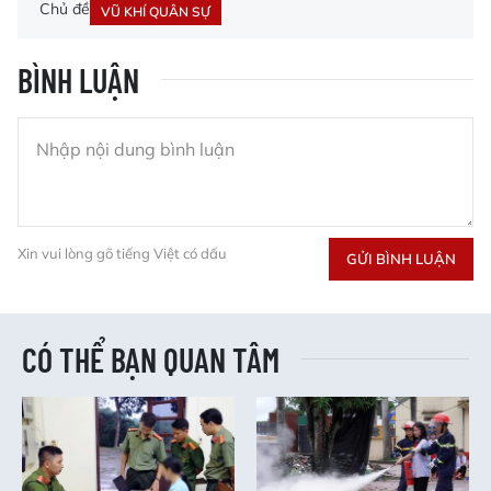
Chủ đề
VŨ KHÍ QUÂN SỰ
BÌNH LUẬN
Xin vui lòng gõ tiếng Việt có dấu
GỬI BÌNH LUẬN
CÓ THỂ BẠN QUAN TÂM