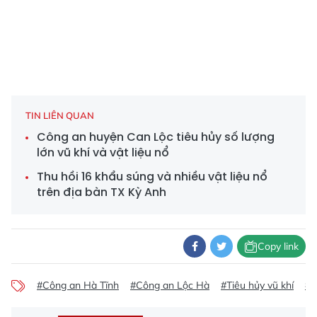
TIN LIÊN QUAN
Công an huyện Can Lộc tiêu hủy số lượng
lớn vũ khí và vật liệu nổ
Thu hồi 16 khẩu súng và nhiều vật liệu nổ
trên địa bàn TX Kỳ Anh
Copy link
#Công an Hà Tĩnh
#Công an Lộc Hà
#Tiêu hủy vũ khí
#T