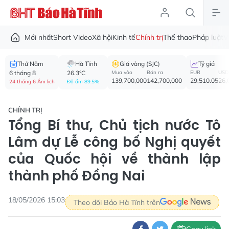
Mới nhất
Short Video
Xã hội
Kinh tế
Chính trị
Thể thao
Pháp luật
V
Thứ Năm
Hà Tĩnh
Giá vàng (SJC)
Tỷ giá
6 tháng 8
26.3°C
Mua vào
Bán ra
EUR
USD
139,700,000
142,700,000
29,510.05
26,
24 tháng 6 Âm lịch
Độ ẩm 89.5%
CHÍNH TRỊ
Tổng Bí thư, Chủ tịch nước Tô
Lâm dự Lễ công bố Nghị quyết
của Quốc hội về thành lập
thành phố Đồng Nai
18/05/2026 15:03
Theo dõi Báo Hà Tĩnh trên
Copy link