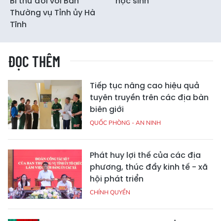
Bí thư đối với Ban
học sinh
Thường vụ Tỉnh ủy Hà
Tĩnh
ĐỌC THÊM
Tiếp tục nâng cao hiệu quả
tuyên truyền trên các địa bàn
biên giới
QUỐC PHÒNG - AN NINH
Phát huy lợi thế của các địa
phương, thúc đẩy kinh tế - xã
hội phát triển
CHÍNH QUYỀN