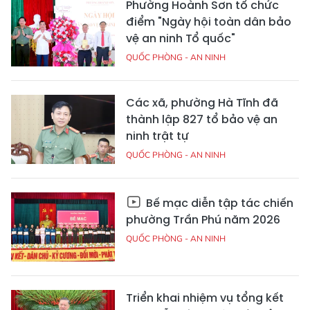
Phường Hoành Sơn tổ chức
điểm "Ngày hội toàn dân bảo
vệ an ninh Tổ quốc"
QUỐC PHÒNG - AN NINH
Các xã, phường Hà Tĩnh đã
thành lập 827 tổ bảo vệ an
ninh trật tự
QUỐC PHÒNG - AN NINH
Bế mạc diễn tập tác chiến
phường Trần Phú năm 2026
QUỐC PHÒNG - AN NINH
Triển khai nhiệm vụ tổng kết