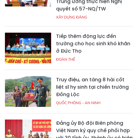
Trung ương thực hiện Nghị
quyết số 57-NQ/TW
XÂY DỰNG ĐẢNG
Tiếp thêm động lực đến
trường cho học sinh khó khăn
ở Đức Thọ
ĐOÀN THỂ
Truy điệu, an táng 8 hài cốt
liệt sĩ hy sinh tại chiến trường
Đồng Lộc
QUỐC PHÒNG - AN NINH
Đảng ủy Bộ đội Biên phòng
Việt Nam ký quy chế phối hợp
với 30 tỉnh ủy, thành ủy có biên