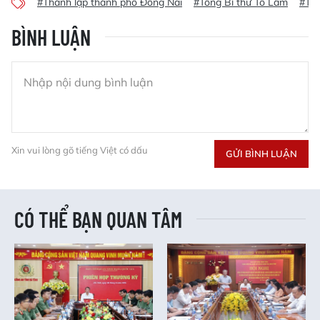
#Thành lập thành phố Đồng Nai
#Tổng Bí thư Tô Lâm
#Tổn
BÌNH LUẬN
Xin vui lòng gõ tiếng Việt có dấu
GỬI BÌNH LUẬN
CÓ THỂ BẠN QUAN TÂM