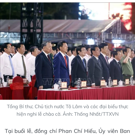
Tổng Bí thư, Chủ tịch nước Tô Lâm và các đại biểu thực
hiện nghi lễ chào cờ. Ảnh: Thống Nhất/TTXVN
Tại buổi lễ, đồng chí Phan Chí Hiếu, Ủy viên Ban