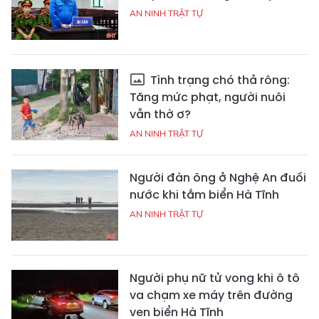
AN NINH TRẬT TỰ
Tình trạng chó thả rông:
Tăng mức phạt, người nuôi
vẫn thờ ơ?
AN NINH TRẬT TỰ
Người đàn ông ở Nghệ An đuối
nước khi tắm biển Hà Tĩnh
AN NINH TRẬT TỰ
Người phụ nữ tử vong khi ô tô
va chạm xe máy trên đường
ven biển Hà Tĩnh