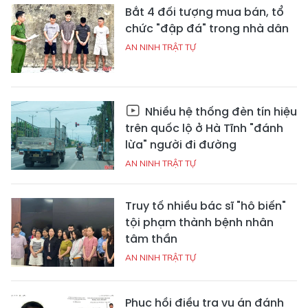
Bắt 4 đối tượng mua bán, tổ
chức "đập đá" trong nhà dân
AN NINH TRẬT TỰ
Nhiều hệ thống đèn tín hiệu
trên quốc lộ ở Hà Tĩnh "đánh
lừa" người đi đường
AN NINH TRẬT TỰ
Truy tố nhiều bác sĩ "hô biến"
tội phạm thành bệnh nhân
tâm thần
AN NINH TRẬT TỰ
Phục hồi điều tra vụ án đánh