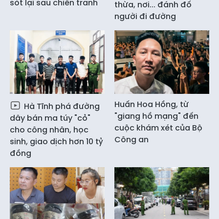
sót lại sau chiến tranh
thừa, nơi... đánh đố
người đi đường
Huấn Hoa Hồng, từ
Hà Tĩnh phá đường
"giang hồ mạng" đến
dây bán ma túy "cỏ"
cuộc khám xét của Bộ
cho công nhân, học
Công an
sinh, giao dịch hơn 10 tỷ
đồng