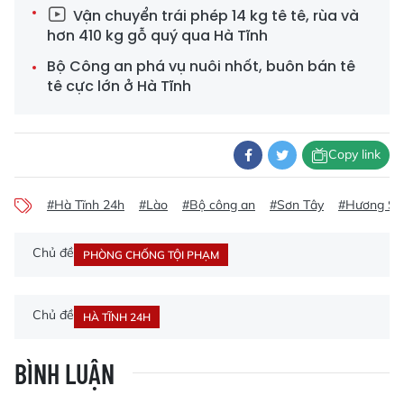
Vận chuyển trái phép 14 kg tê tê, rùa và
hơn 410 kg gỗ quý qua Hà Tĩnh
Bộ Công an phá vụ nuôi nhốt, buôn bán tê
tê cực lớn ở Hà Tĩnh
Copy link
#Hà Tĩnh 24h
#Lào
#Bộ công an
#Sơn Tây
#Hương Sơ
Chủ đề
PHÒNG CHỐNG TỘI PHẠM
Chủ đề
HÀ TĨNH 24H
BÌNH LUẬN