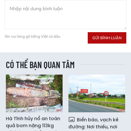
Xin vui lòng gõ tiếng Việt có dấu
GỬI BÌNH LUẬN
CÓ THỂ BẠN QUAN TÂM
Hà Tĩnh hủy nổ an toàn
Biển báo, vạch kẻ
quả bom nặng 113kg
đường: Nơi thiếu, nơi