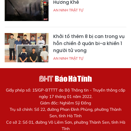
Hương Khê
AN NINH TRẬT TỰ
Khởi tố thêm 8 bị can trong vụ
hỗn chiến ở quán bi-a khiến 1
người tử vong
AN NINH TRẬT TỰ
Giấy phép số: 15/GP-BTTTT do Bộ Thông tin - Truyền thông cấp
ngày 17 tháng 01 năm 2022.
Giám đốc: Nghiêm Sỹ Đống
Trụ sở chính: Số 22, đường Phan Đình Phùng, phường Thành
Sen, tỉnh Hà Tĩnh
Cơ sở 2: Số 01, đường Võ Liêm Sơn, phường Thành Sen, tỉnh Hà
Tĩnh