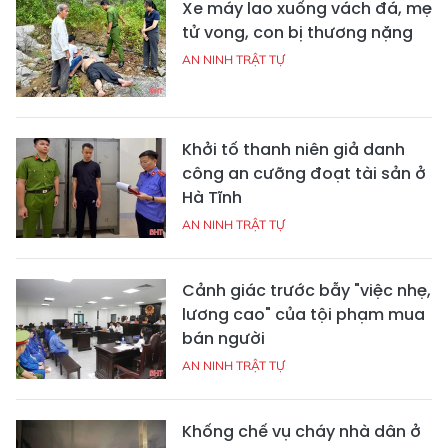
Xe máy lao xuống vách đá, mẹ
tử vong, con bị thương nặng
AN NINH TRẬT TỰ
Khởi tố thanh niên giả danh
công an cưỡng đoạt tài sản ở
Hà Tĩnh
AN NINH TRẬT TỰ
Cảnh giác trước bẫy "việc nhẹ,
lương cao" của tội phạm mua
bán người
AN NINH TRẬT TỰ
Khống chế vụ cháy nhà dân ở