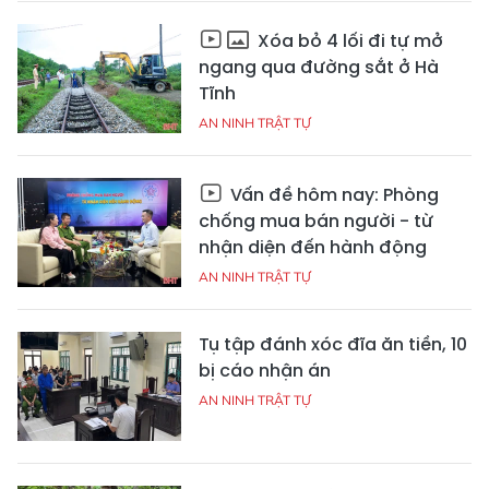
Xóa bỏ 4 lối đi tự mở
ngang qua đường sắt ở Hà
Tĩnh
AN NINH TRẬT TỰ
Vấn đề hôm nay: Phòng
chống mua bán người - từ
nhận diện đến hành động
AN NINH TRẬT TỰ
Tụ tập đánh xóc đĩa ăn tiền, 10
bị cáo nhận án
AN NINH TRẬT TỰ