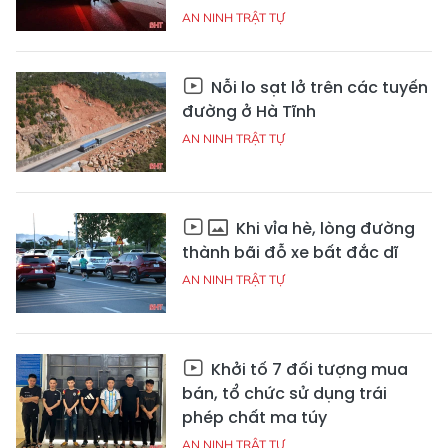
AN NINH TRẬT TỰ
Nỗi lo sạt lở trên các tuyến
đường ở Hà Tĩnh
AN NINH TRẬT TỰ
Khi vỉa hè, lòng đường
thành bãi đỗ xe bất đắc dĩ
AN NINH TRẬT TỰ
Khởi tố 7 đối tượng mua
bán, tổ chức sử dụng trái
phép chất ma túy
AN NINH TRẬT TỰ