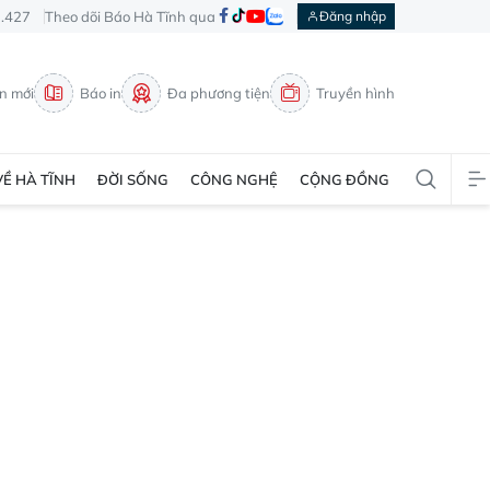
3.427
Theo dõi Báo Hà Tĩnh qua
Đăng nhập
in mới
Báo in
Đa phương tiện
Truyền hình
VỀ HÀ TĨNH
ĐỜI SỐNG
CÔNG NGHỆ
CỘNG ĐỒNG