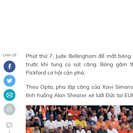
Phút thứ 7, Jude Bellingham để mất bóng 
CHIA SẺ
trước khi tung cú sút căng. Bóng găm 
Pickford cơ hội cản phá.
Theo Opta, pha lập công của Xavi Simons
tình huống Alan Shearer xé lưới Đức tại 
1