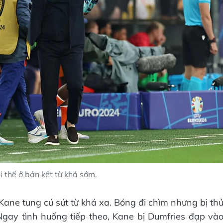
 thế ở bán kết từ khá sớm.
 Kane tung cú sút từ khá xa. Bóng đi chìm nhưng bị th
gay tình huống tiếp theo, Kane bị Dumfries đạp và