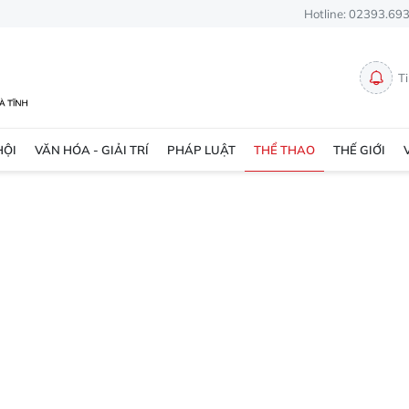
Hotline: 02393.69
T
HỘI
VĂN HÓA - GIẢI TRÍ
PHÁP LUẬT
THỂ THAO
THẾ GIỚI