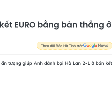
kết EURO bằng bàn thắng ở
Theo dõi Báo Hà Tĩnh trên
 ấn tượng giúp Anh đánh bại Hà Lan 2-1 ở bán kế