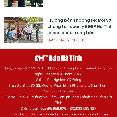
Trưởng bản Thọong Pẹ: Đối với
chúng tôi, quân y BĐBP Hà Tĩnh
là con cháu trong bản
QUỐC PHÒNG - AN NINH
Giấy phép số: 15/GP-BTTTT do Bộ Thông tin - Truyền thông cấp
ngày 17 tháng 01 năm 2022.
Giám đốc: Nghiêm Sỹ Đống
Trụ sở chính: Số 22, đường Phan Đình Phùng, phường Thành
Sen, tỉnh Hà Tĩnh
Cơ sở 2: Số 01, đường Võ Liêm Sơn, phường Thành Sen, tỉnh Hà
Tĩnh
Điện thoại: (023)95.858.608 - (023)93.693.427
Email:
hatinhdientu@baohatinh.vn
-
toasoan@baohatinh.vn