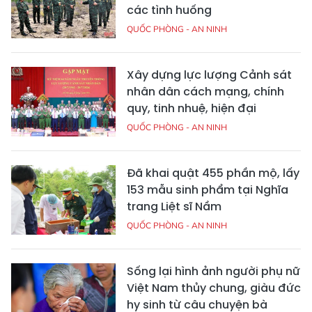
các tình huống
QUỐC PHÒNG - AN NINH
Xây dựng lực lượng Cảnh sát
nhân dân cách mạng, chính
quy, tinh nhuệ, hiện đại
QUỐC PHÒNG - AN NINH
Đã khai quật 455 phần mộ, lấy
153 mẫu sinh phẩm tại Nghĩa
trang Liệt sĩ Nầm
QUỐC PHÒNG - AN NINH
Sống lại hình ảnh người phụ nữ
Việt Nam thủy chung, giàu đức
hy sinh từ câu chuyện bà