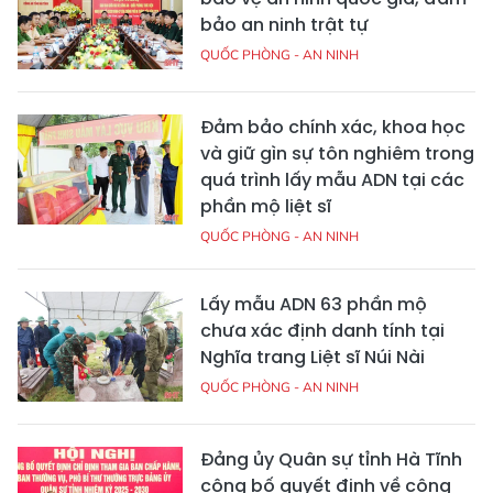
bảo an ninh trật tự
QUỐC PHÒNG - AN NINH
Đảm bảo chính xác, khoa học
và giữ gìn sự tôn nghiêm trong
quá trình lấy mẫu ADN tại các
phần mộ liệt sĩ
QUỐC PHÒNG - AN NINH
Lấy mẫu ADN 63 phần mộ
chưa xác định danh tính tại
Nghĩa trang Liệt sĩ Núi Nài
QUỐC PHÒNG - AN NINH
Đảng ủy Quân sự tỉnh Hà Tĩnh
công bố quyết định về công