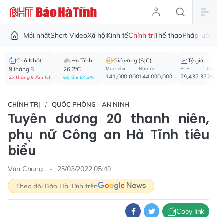
Mới nhất
Short Video
Xã hội
Kinh tế
Chính trị
Thể thao
Pháp luật
V
Chủ Nhật
Hà Tĩnh
Giá vàng (SJC)
Tỷ giá
9 tháng 8
26.2°C
Mua vào
Bán ra
EUR
USD
141,000,000
144,000,000
29,432.37
26,
27 tháng 6 Âm lịch
Độ ẩm 84.3%
CHÍNH TRỊ
QUỐC PHÒNG - AN NINH
Tuyên dương 20 thanh niên,
phụ nữ Công an Hà Tĩnh tiêu
biểu
Văn Chung
25/03/2022 05:40
Theo dõi Báo Hà Tĩnh trên
Copy link