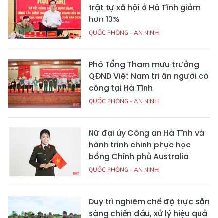
trật tự xã hội ở Hà Tĩnh giảm
hơn 10%
QUỐC PHÒNG - AN NINH
Phó Tổng Tham mưu trưởng
QĐND Việt Nam tri ân người có
công tại Hà Tĩnh
QUỐC PHÒNG - AN NINH
Nữ đại úy Công an Hà Tĩnh và
hành trình chinh phục học
bổng Chính phủ Australia
QUỐC PHÒNG - AN NINH
Duy trì nghiêm chế độ trực sẵn
sàng chiến đấu, xử lý hiệu quả