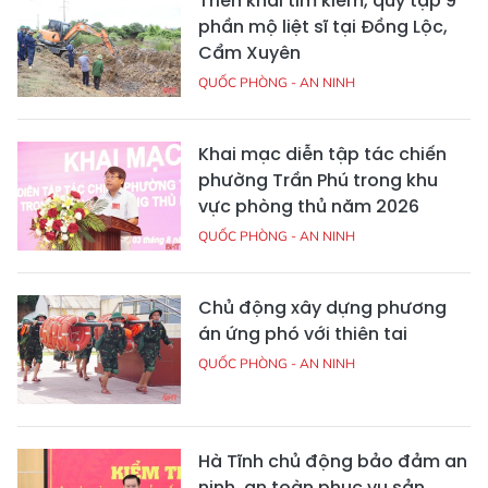
Triển khai tìm kiếm, quy tập 9
phần mộ liệt sĩ tại Đồng Lộc,
Cẩm Xuyên
QUỐC PHÒNG - AN NINH
Khai mạc diễn tập tác chiến
phường Trần Phú trong khu
vực phòng thủ năm 2026
QUỐC PHÒNG - AN NINH
Chủ động xây dựng phương
án ứng phó với thiên tai
QUỐC PHÒNG - AN NINH
Hà Tĩnh chủ động bảo đảm an
ninh, an toàn phục vụ sản