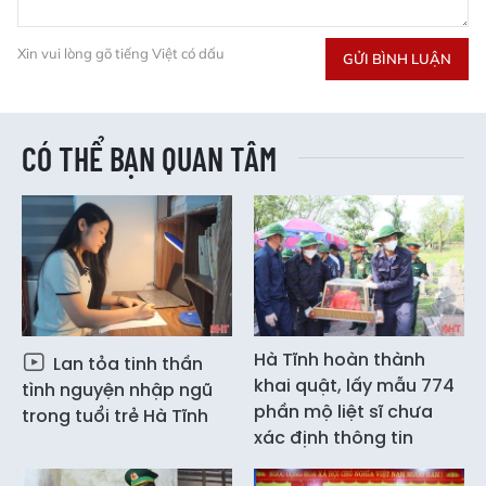
Xin vui lòng gõ tiếng Việt có dấu
GỬI BÌNH LUẬN
CÓ THỂ BẠN QUAN TÂM
Hà Tĩnh hoàn thành
Lan tỏa tinh thần
khai quật, lấy mẫu 774
tình nguyện nhập ngũ
phần mộ liệt sĩ chưa
trong tuổi trẻ Hà Tĩnh
xác định thông tin