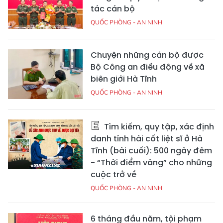
tác cán bộ
QUỐC PHÒNG - AN NINH
Chuyện những cán bộ được
Bộ Công an điều động về xã
biên giới Hà Tĩnh
QUỐC PHÒNG - AN NINH
Tìm kiếm, quy tập, xác định
danh tính hài cốt liệt sĩ ở Hà
Tĩnh (bài cuối): 500 ngày đêm
- “Thời điểm vàng” cho những
cuộc trở về
QUỐC PHÒNG - AN NINH
6 tháng đầu năm, tội phạm