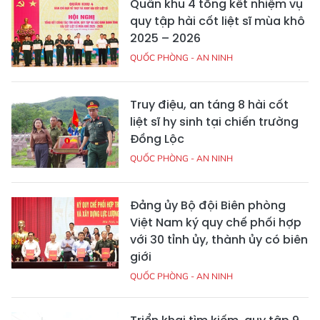
Quân khu 4 tổng kết nhiệm vụ
quy tập hài cốt liệt sĩ mùa khô
2025 – 2026
QUỐC PHÒNG - AN NINH
Truy điệu, an táng 8 hài cốt
liệt sĩ hy sinh tại chiến trường
Đồng Lộc
QUỐC PHÒNG - AN NINH
Đảng ủy Bộ đội Biên phòng
Việt Nam ký quy chế phối hợp
với 30 tỉnh ủy, thành ủy có biên
giới
QUỐC PHÒNG - AN NINH