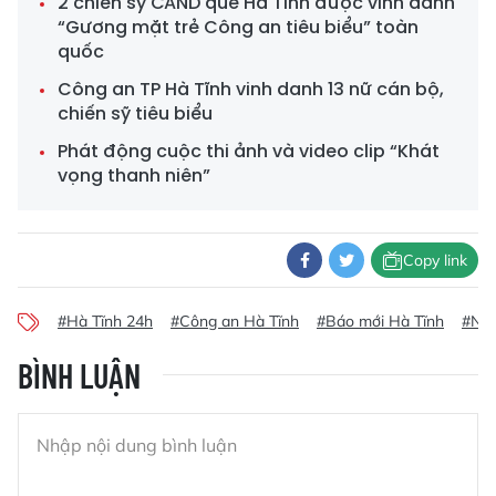
2 chiến sỹ CAND quê Hà Tĩnh được vinh danh
“Gương mặt trẻ Công an tiêu biểu” toàn
quốc
Công an TP Hà Tĩnh vinh danh 13 nữ cán bộ,
chiến sỹ tiêu biểu
Phát động cuộc thi ảnh và video clip “Khát
vọng thanh niên”
Copy link
#Hà Tĩnh 24h
#Công an Hà Tĩnh
#Báo mới Hà Tĩnh
#Ngà
BÌNH LUẬN