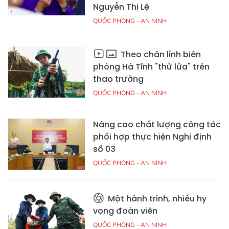
Nguyễn Thị Lệ
QUỐC PHÒNG - AN NINH
Theo chân lính biên
phòng Hà Tĩnh "thử lửa" trên
thao trường
QUỐC PHÒNG - AN NINH
Nâng cao chất lượng công tác
phối hợp thực hiện Nghị định
số 03
QUỐC PHÒNG - AN NINH
Một hành trình, nhiều hy
vọng đoàn viên
QUỐC PHÒNG - AN NINH