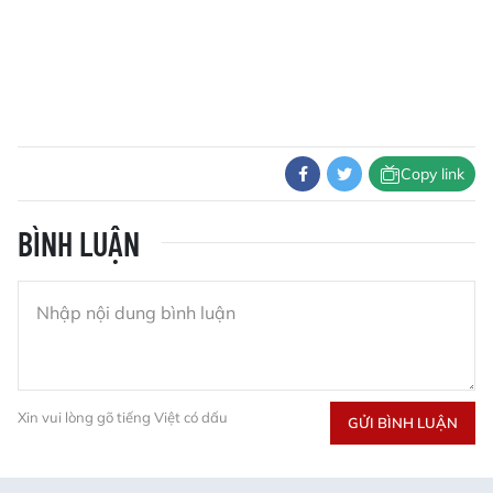
Copy link
BÌNH LUẬN
Xin vui lòng gõ tiếng Việt có dấu
GỬI BÌNH LUẬN