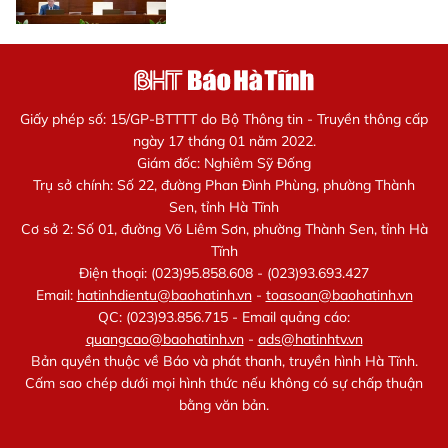
Giấy phép số: 15/GP-BTTTT do Bộ Thông tin - Truyền thông cấp
ngày 17 tháng 01 năm 2022.
Giám đốc: Nghiêm Sỹ Đống
Trụ sở chính: Số 22, đường Phan Đình Phùng, phường Thành
Sen, tỉnh Hà Tĩnh
Cơ sở 2: Số 01, đường Võ Liêm Sơn, phường Thành Sen, tỉnh Hà
Tĩnh
Điện thoại: (023)95.858.608 - (023)93.693.427
Email:
hatinhdientu@baohatinh.vn
-
toasoan@baohatinh.vn
QC: (023)93.856.715 - Email quảng cáo:
quangcao@baohatinh.vn
-
ads@hatinhtv.vn
Bản quyền thuộc về Báo và phát thanh, truyền hình Hà Tĩnh.
Cấm sao chép dưới mọi hình thức nếu không có sự chấp thuận
bằng văn bản.