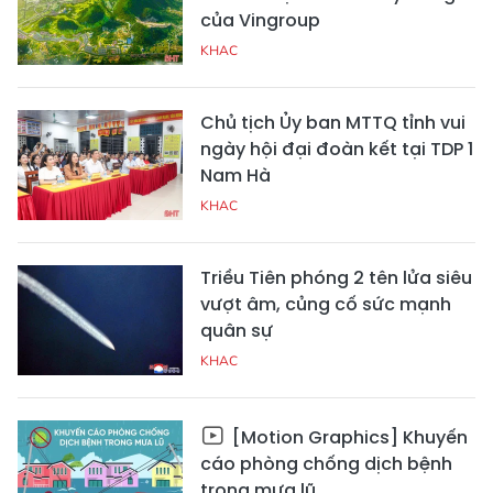
của Vingroup
KHAC
Chủ tịch Ủy ban MTTQ tỉnh vui
ngày hội đại đoàn kết tại TDP 1
Nam Hà
KHAC
Triều Tiên phóng 2 tên lửa siêu
vượt âm, củng cố sức mạnh
quân sự
KHAC
[Motion Graphics] Khuyến
cáo phòng chống dịch bệnh
trong mưa lũ