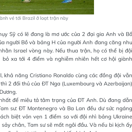
ành vé tới Brazil ở loạt trận này
hụy Sỹ có lẽ đang là mơ ước của 2 đại gia Anh và B
của người Bồ và bảng H của người Anh đang căng nh
ằn Israel vòng này. Nếu thua trận, họ có thể bị độ
bỏ xa tới 4 điểm và nghiễm nhiên hết cơ hội giàn
l, khả năng Cristiano Ronaldo cùng các đồng đội vẫ
tế thì 2 đối thủ của ĐT Nga (Luxembourg và Azerbaijan
 Dương.
nhất để miêu tả tâm trạng của ĐT Anh. Dù đang dẫ
 Tam sư: ĐT Montenegro và Ba Lan đều dư sức ngán
ách biệt vỏn vẹn 1 điểm so với đội nhì bảng Ukrain
ú sảy chân, Tam sư sẽ mất ngôi đầu. Và nếu bi kịch ấ