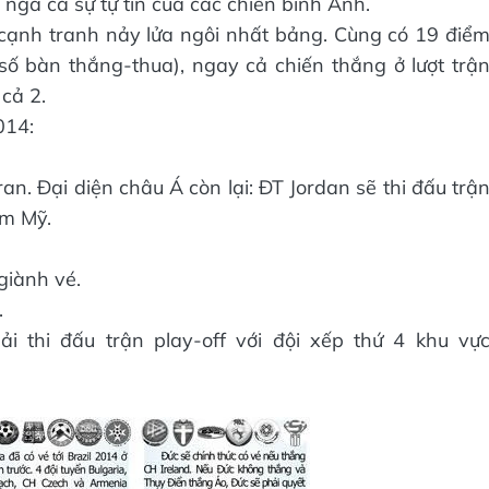
 ngã cả sự tự tin của các chiến binh Anh.
cạnh tranh nảy lửa ngôi nhất bảng. Cùng có 19 điể
ố bàn thắng-thua), ngay cả chiến thắng ở lượt trậ
cả 2.
014:
an. Đại diện châu Á còn lại: ĐT Jordan sẽ thi đấu trậ
am Mỹ.
giành vé.
.
 thi đấu trận play-off với đội xếp thứ 4 khu vự