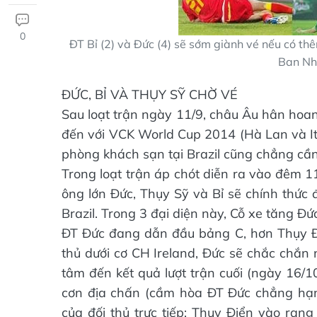
0
ĐT Bỉ (2) và Đức (4) sẽ sớm giành vé nếu có th
Ban Nha
ĐỨC, BỈ VÀ THỤY SỸ CHỜ VÉ
Sau loạt trận ngày 11/9, châu Âu hân hoan
đến với VCK World Cup 2014 (Hà Lan và Ita
phòng khách sạn tại Brazil cũng chẳng cần 
Trong loạt trận áp chót diễn ra vào đêm 11
ông lớn Đức, Thụy Sỹ và Bỉ sẽ chính thức 
Brazil. Trong 3 đại diện này, Cỗ xe tăng Đứ
ĐT Đức đang dẫn đầu bảng C, hơn Thụy Điể
thủ dưới cơ CH Ireland, Đức sẽ chắc chắn
tâm đến kết quả lượt trận cuối (ngày 16/1
cơn địa chấn (cầm hòa ĐT Đức chẳng hạn
của đối thủ trực tiếp: Thụy Điển vào rạn