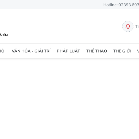
Hotline: 02393.69
T
HỘI
VĂN HÓA - GIẢI TRÍ
PHÁP LUẬT
THỂ THAO
THẾ GIỚI