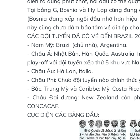
diễn ra đúng phút chót, nỗi đau có thể quật
Tại bảng G, Bosnia và Hy Lạp cũng đang 
(Bosnia đang xếp ngôi đầu nhờ hơn hiệu s
này cũng chưa đảm bảo tấm vé đi tiếp cho 
CÁC ĐỘI TUYỂN ĐÃ CÓ VÉ ĐẾN BRAZIL 2
- Nam Mỹ: Brazil (chủ nhà), Argentina.
- Châu Á: Nhật Bản, Hàn Quốc, Australia, Ir
play-off với đội tuyển xếp thứ 5 khu vực N
- Châu Âu: Hà Lan, Italia.
- Châu Phi: Chưa đội tuyển nào chính thức 
- Bắc, Trung Mỹ và Caribbe: Mỹ, Costa Rica
- Châu Đại dương: New Zealand còn phải
CONCACAF.
CỤC DIỆN CÁC BẢNG ĐẤU: