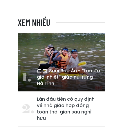
XEM NHIỀU
Suối Rào Àn - “tọa độ
l
giải nhiệt” giữa núi rừng
n
Hà Tĩnh
n
Lần đầu tiên có quy định
về nhà giáo hợp đồng
toàn thời gian sau nghỉ
hưu