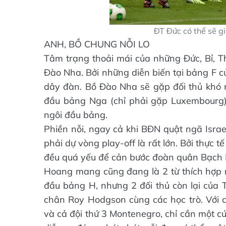
ĐT Đức có thể sẽ gi
ANH, BỒ CHUNG NỖI LO
Tâm trạng thoải mái của những Đức, Bỉ, T
Đào Nha. Bởi những diễn biến tại bảng F 
dây đàn. Bồ Đào Nha sẽ gặp đối thủ khó nh
đầu bảng Nga (chỉ phải gặp Luxembourg) 
ngôi đầu bảng.
Phiền nỗi, ngay cả khi BĐN quật ngã Israe
phải dự vòng play-off là rất lớn. Bởi thực 
đều quá yếu để cản bước đoàn quân Bạch
Hoang mang cũng đang là 2 từ thích hợp 
đầu bảng H, nhưng 2 đối thủ còn lại của
chân Roy Hodgson cùng các học trò. Với c
và cả đội thứ 3 Montenegro, chỉ cần một c