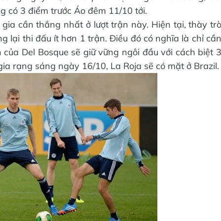
g có 3 điểm trước Áo đêm 11/10 tới.
ia cần thắng nhất ở lượt trận này. Hiện tại, thày tr
ại thi đấu ít hơn 1 trận. Điều đó có nghĩa là chỉ cầ
n của Del Bosque sẽ giữ vững ngôi đầu với cách biệt 
gia rạng sáng ngày 16/10, La Roja sẽ có mặt ở Brazil.