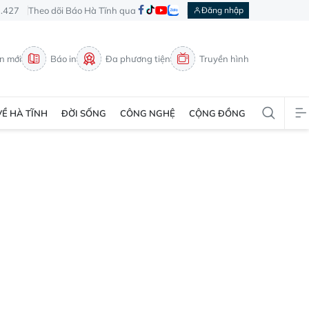
3.427
Theo dõi Báo Hà Tĩnh qua
Đăng nhập
in mới
Báo in
Đa phương tiện
Truyền hình
VỀ HÀ TĨNH
ĐỜI SỐNG
CÔNG NGHỆ
CỘNG ĐỒNG