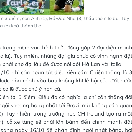
êm 3 điểm, còn Anh (1), Bồ Đào Nha (3) thấp thỏm lo âu, Tây
 (5) khá thảnh thơi
 trong niềm vui chính thức đóng góp 2 đại diện mạn
lia). Tuy nhiên, những đại gia chưa có vinh hạnh đặ
phải chờ đợi lâu để được nối gót Hà Lan và Italia.
/10, chỉ cần hoàn tất điều kiện cần: Chiến thắng, là 
được hòa mình vào bầu không khí lễ hội của đất nướ
c có lẽ được chú ý hơn cả.
n tới 5 điểm. Điều đó có nghĩa là chỉ cần thắng đố
 ngồi khoang hạng nhất tới Brazil mà không cần qua
0). Tuy nhiên, trong trường hợp CH Ireland tạo ra mộ
), cỗ xe tăng sẽ phải lăn bánh đến chính mảnh đấ
g sáng ngày 16/10 để phân định ngôi nhất bảng, bở