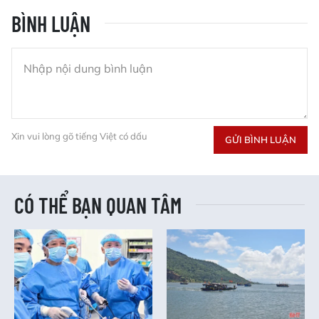
BÌNH LUẬN
Xin vui lòng gõ tiếng Việt có dấu
GỬI BÌNH LUẬN
CÓ THỂ BẠN QUAN TÂM