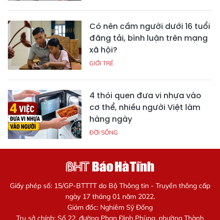
Có nên cấm người dưới 16 tuổi
đăng tải, bình luận trên mạng
xã hội?
GIỚI TRẺ
4 thói quen đưa vi nhựa vào
cơ thể, nhiều người Việt làm
hàng ngày
ĐỜI SỐNG
Giấy phép số: 15/GP-BTTTT do Bộ Thông tin - Truyền thông cấp
ngày 17 tháng 01 năm 2022.
Giám đốc: Nghiêm Sỹ Đống
Trụ sở chính: Số 22, đường Phan Đình Phùng, phường Thành