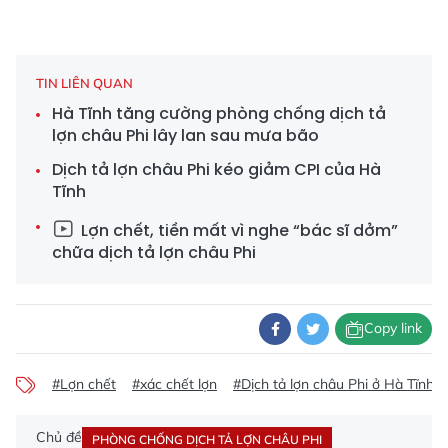
TIN LIÊN QUAN
Hà Tĩnh tăng cường phòng chống dịch tả
lợn châu Phi lây lan sau mưa bão
Dịch tả lợn châu Phi kéo giảm CPI của Hà
Tĩnh
Lợn chết, tiền mất vì nghe “bác sĩ dởm”
chữa dịch tả lợn châu Phi
Copy link
#Lợn chết
#xác chết lợn
#Dịch tả lợn châu Phi ở Hà Tĩnh
Chủ đề
PHÒNG CHỐNG DỊCH TẢ LỢN CHÂU PHI