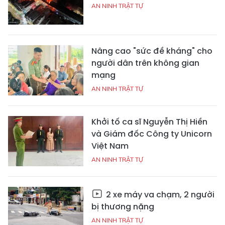
AN NINH TRẬT TỰ
Nâng cao "sức đề kháng" cho
người dân trên không gian
mạng
AN NINH TRẬT TỰ
Khởi tố ca sĩ Nguyễn Thị Hiền
và Giám đốc Công ty Unicorn
Việt Nam
AN NINH TRẬT TỰ
2 xe máy va chạm, 2 người
bị thương nặng
AN NINH TRẬT TỰ