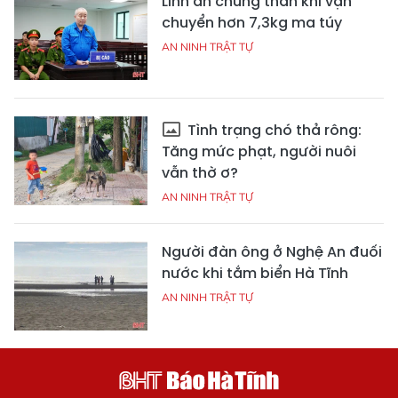
Lĩnh án chung thân khi vận
chuyển hơn 7,3kg ma túy
AN NINH TRẬT TỰ
Tình trạng chó thả rông:
Tăng mức phạt, người nuôi
vẫn thờ ơ?
AN NINH TRẬT TỰ
Người đàn ông ở Nghệ An đuối
nước khi tắm biển Hà Tĩnh
AN NINH TRẬT TỰ