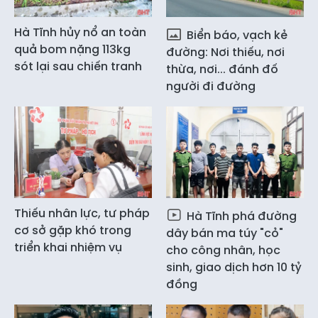
Hà Tĩnh hủy nổ an toàn
Biển báo, vạch kẻ
quả bom nặng 113kg
đường: Nơi thiếu, nơi
sót lại sau chiến tranh
thừa, nơi... đánh đố
người đi đường
Thiếu nhân lực, tư pháp
Hà Tĩnh phá đường
cơ sở gặp khó trong
dây bán ma túy "cỏ"
triển khai nhiệm vụ
cho công nhân, học
sinh, giao dịch hơn 10 tỷ
đồng