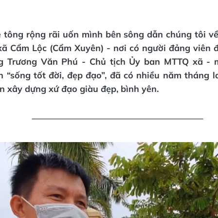
 tông rộng rãi uốn mình bên sông dẫn chúng tôi v
xã Cẩm Lộc (Cẩm Xuyên) - nơi có người đảng viên đ
g Trương Văn Phú - Chủ tịch Ủy ban MTTQ xã - m
n “sống tốt đời, đẹp đạo”, đã có nhiều năm tháng 
n xây dựng xứ đạo giàu đẹp, bình yên.