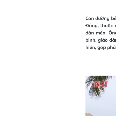
Con đường bê
Đông, thuộc 
dân mến. Ôn
binh, giáo dâ
hiến, góp phầ