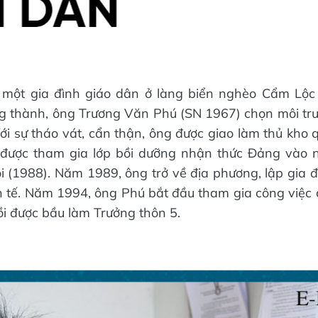
g một gia đình giáo dân ở làng biển nghèo Cẩm Lộc
ng thành, ông Trương Văn Phú (SN 1967) chọn môi t
Với sự tháo vát, cẩn thận, ông được giao làm thủ kho
được tham gia lớp bồi dưỡng nhận thức Đảng vào 
i (1988). Năm 1989, ông trở về địa phương, lập gia đ
nh tế. Năm 1994, ông Phú bắt đầu tham gia công việc c
rồi được bầu làm Trưởng thôn 5.