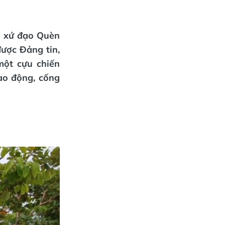
ề xứ đạo Quèn
ược Đảng tin,
ột cựu chiến
lao động, cống