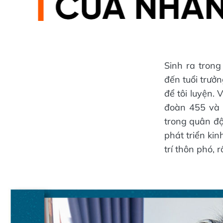
Sinh ra tron
đến tuổi trưở
để tôi luyện. 
đoàn 455 và 
trong quân độ
phát triển ki
trí thôn phó, 