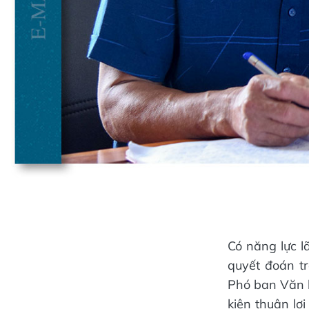
Có năng lực l
quyết đoán t
Phó ban Văn 
kiện thuận lợ