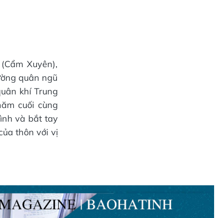
 (Cẩm Xuyên),
rường quân ngũ
 quân khí Trung
năm cuối cùng
ình và bắt tay
ủa thôn với vị