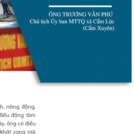
nh, năng động,
điều động làm
, ông có điều
, khát vọng mà