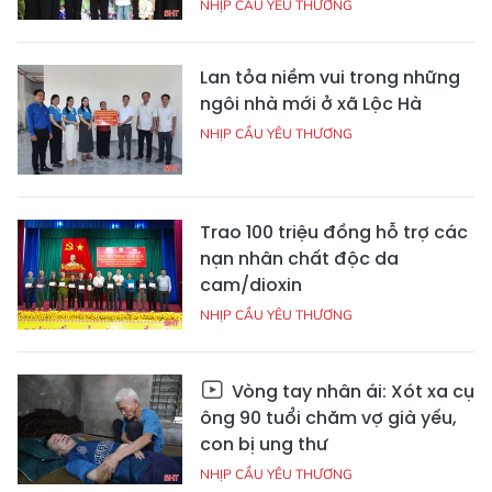
NHỊP CẦU YÊU THƯƠNG
Lan tỏa niềm vui trong những
ngôi nhà mới ở xã Lộc Hà
NHỊP CẦU YÊU THƯƠNG
Trao 100 triệu đồng hỗ trợ các
nạn nhân chất độc da
cam/dioxin
NHỊP CẦU YÊU THƯƠNG
Vòng tay nhân ái: Xót xa cụ
ông 90 tuổi chăm vợ già yếu,
con bị ung thư
NHỊP CẦU YÊU THƯƠNG