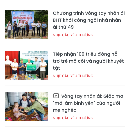
Chương trình Vòng tay nhân ái
BHT khởi công ngôi nhà nhân
ái thứ 49
NHỊP CẦU YÊU THƯƠNG
Tiếp nhận 100 triệu đồng hỗ
trợ trẻ mồ côi và người khuyết
tật
NHỊP CẦU YÊU THƯƠNG
Vòng tay nhân ái: Giấc mơ
"mái ấm bình yên" của người
mẹ nghèo
NHỊP CẦU YÊU THƯƠNG