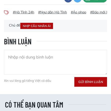
#Hà Tĩnh 24h
#Ngư dân Hà Tĩnh
#Áo phao
#Báo mới Hà
Chủ đề
NHỊP CẦU NHÂN ÁI
BÌNH LUẬN
Xin vui lòng gõ tiếng Việt có dấu
GỬI BÌNH LUẬN
CÓ THỂ BẠN QUAN TÂM