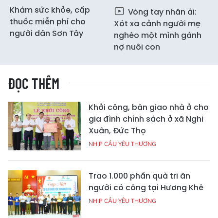
Khám sức khỏe, cấp
Vòng tay nhân ái:
thuốc miễn phí cho
Xót xa cảnh người mẹ
người dân Sơn Tây
nghèo một mình gánh
nợ nuôi con
ĐỌC THÊM
Khởi công, bàn giao nhà ở cho
gia đình chính sách ở xã Nghi
Xuân, Đức Thọ
NHỊP CẦU YÊU THƯƠNG
Trao 1.000 phần quà tri ân
người có công tại Hương Khê
NHỊP CẦU YÊU THƯƠNG