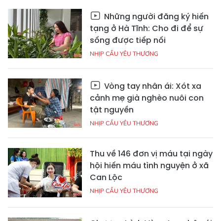
Những người đăng ký hiến
tạng ở Hà Tĩnh: Cho đi để sự
sống được tiếp nối
NHỊP CẦU YÊU THƯƠNG
Vòng tay nhân ái: Xót xa
cảnh mẹ già nghèo nuôi con
tật nguyền
NHỊP CẦU YÊU THƯƠNG
Thu về 146 đơn vị máu tại ngày
hội hiến máu tình nguyện ở xã
Can Lộc
NHỊP CẦU YÊU THƯƠNG