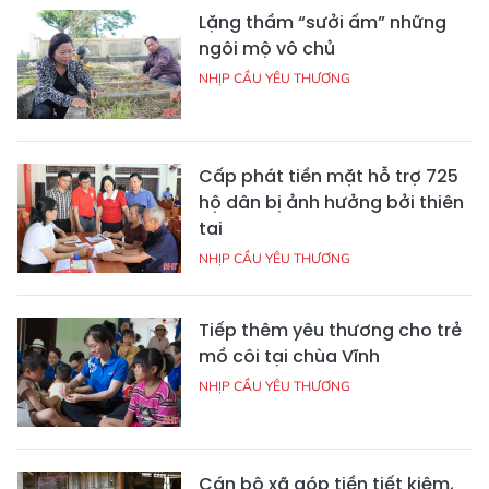
Lặng thầm “sưởi ấm” những
ngôi mộ vô chủ
NHỊP CẦU YÊU THƯƠNG
Cấp phát tiền mặt hỗ trợ 725
hộ dân bị ảnh hưởng bởi thiên
tai
NHỊP CẦU YÊU THƯƠNG
Tiếp thêm yêu thương cho trẻ
mồ côi tại chùa Vĩnh
NHỊP CẦU YÊU THƯƠNG
Cán bộ xã góp tiền tiết kiệm,