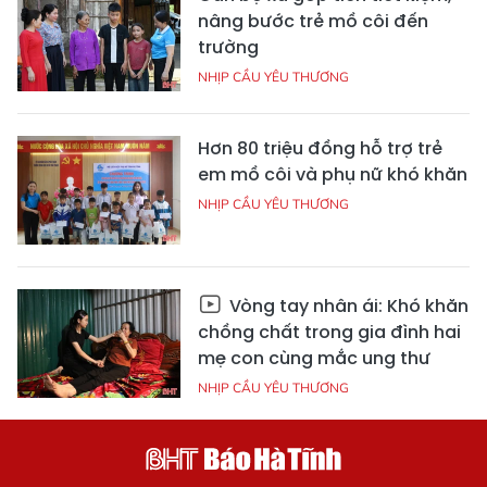
nâng bước trẻ mồ côi đến
trường
NHỊP CẦU YÊU THƯƠNG
Hơn 80 triệu đồng hỗ trợ trẻ
em mồ côi và phụ nữ khó khăn
NHỊP CẦU YÊU THƯƠNG
Vòng tay nhân ái: Khó khăn
chồng chất trong gia đình hai
mẹ con cùng mắc ung thư
NHỊP CẦU YÊU THƯƠNG