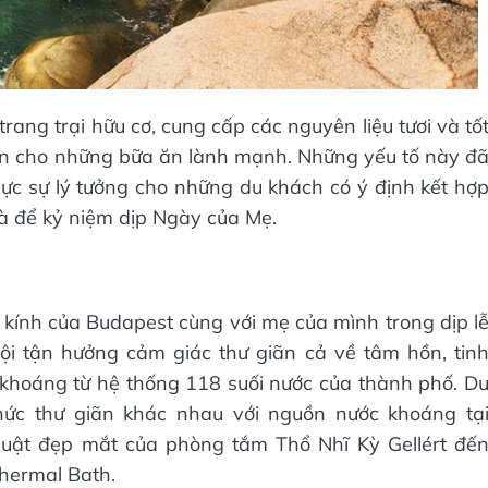
rang trại hữu cơ, cung cấp các nguyên liệu tươi và tố
ọn cho những bữa ăn lành mạnh. Những yếu tố này đ
ực sự lý tưởng cho những du khách có ý định kết hợ
à để kỷ niệm dịp Ngày của Mẹ.
kính của Budapest cùng với mẹ của mình trong dịp l
ội tận hưởng cảm giác thư giãn cả về tâm hồn, tin
khoáng từ hệ thống 118 suối nước của thành phố. D
hức thư giãn khác nhau với nguồn nước khoáng tạ
huật đẹp mắt của phòng tắm Thổ Nhĩ Kỳ Gellért đế
hermal Bath.