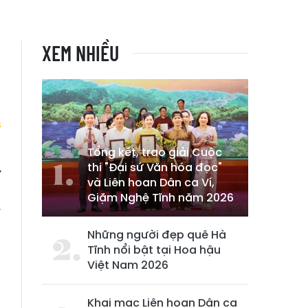
XEM NHIỀU
Tổng kết, trao giải Cuộc
thi "Đại sứ Văn hóa đọc"
ự
và Liên hoan Dân ca Ví,
o
Giặm Nghệ Tĩnh năm 2026
ý
Những người đẹp quê Hà
Tĩnh nổi bật tại Hoa hậu
Việt Nam 2026
Khai mạc Liên hoan Dân ca