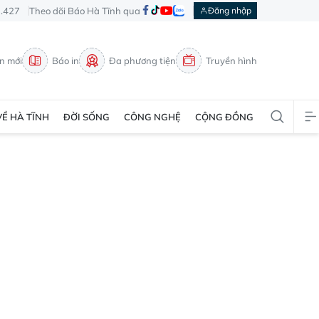
3.427
Theo dõi Báo Hà Tĩnh qua
Đăng nhập
in mới
Báo in
Đa phương tiện
Truyền hình
VỀ HÀ TĨNH
ĐỜI SỐNG
CÔNG NGHỆ
CỘNG ĐỒNG