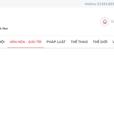
Hotline: 02393.69
T
HỘI
VĂN HÓA - GIẢI TRÍ
PHÁP LUẬT
THỂ THAO
THẾ GIỚI