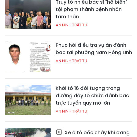
Truy tố nhiều bác sĩ "hô biến"
tội phạm thành bệnh nhân
tâm thần
AN NINH TRẬT TỰ
Phục hồi điều tra vụ án đánh
bạc tại phường Nam Hồng Lĩnh
AN NINH TRẬT TỰ
Khởi tố 16 đối tượng trong
đường dây tổ chức đánh bạc
trực tuyến quy mô lớn
AN NINH TRẬT TỰ
Xe ô tô bốc cháy khi đang