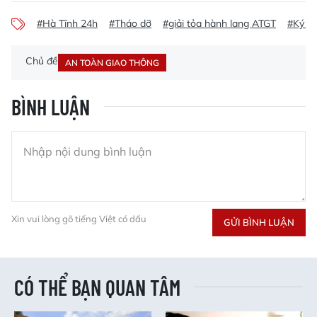
#Hà Tĩnh 24h
#Tháo dỡ
#giải tỏa hành lang ATGT
#Ký ca
Chủ đề
AN TOÀN GIAO THÔNG
BÌNH LUẬN
Xin vui lòng gõ tiếng Việt có dấu
GỬI BÌNH LUẬN
CÓ THỂ BẠN QUAN TÂM