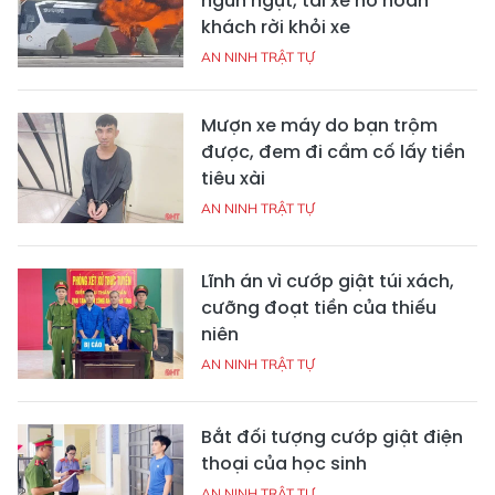
ngùn ngụt, tài xế hô hoán
khách rời khỏi xe
AN NINH TRẬT TỰ
Mượn xe máy do bạn trộm
được, đem đi cầm cố lấy tiền
tiêu xài
AN NINH TRẬT TỰ
Lĩnh án vì cướp giật túi xách,
cưỡng đoạt tiền của thiếu
niên
AN NINH TRẬT TỰ
Bắt đối tượng cướp giật điện
thoại của học sinh
AN NINH TRẬT TỰ