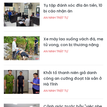
Tụ tập đánh xóc đĩa ăn tiền, 10
bị cáo nhận án
AN NINH TRẬT TỰ
Xe máy lao xuống vách đá, mẹ
tử vong, con bị thương nặng
AN NINH TRẬT TỰ
Khởi tố thanh niên giả danh
công an cưỡng đoạt tài sản ở
Hà Tĩnh
AN NINH TRẬT TỰ
Cảnh giác trước bẫy "việc nhẹ,