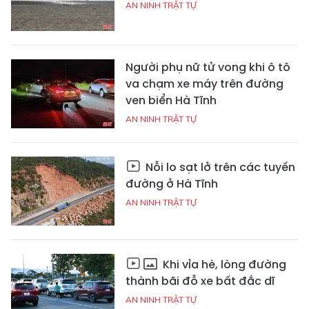
AN NINH TRẬT TỰ
Người phụ nữ tử vong khi ô tô
va chạm xe máy trên đường
ven biển Hà Tĩnh
AN NINH TRẬT TỰ
Nỗi lo sạt lở trên các tuyến
đường ở Hà Tĩnh
AN NINH TRẬT TỰ
Khi vỉa hè, lòng đường
thành bãi đỗ xe bất đắc dĩ
AN NINH TRẬT TỰ