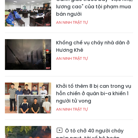
lương cao" của tội phạm mua
bán người
AN NINH TRẬT TỰ
Khống chế vụ cháy nhà dân ở
Hương Khê
AN NINH TRẬT TỰ
Khởi tố thêm 8 bị can trong vụ
hỗn chiến ở quán bi-a khiến 1
người tử vong
AN NINH TRẬT TỰ
Ô tô chở 40 người cháy