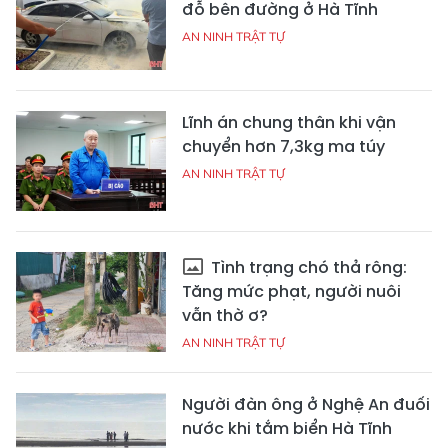
đỗ bên đường ở Hà Tĩnh
AN NINH TRẬT TỰ
Lĩnh án chung thân khi vận
chuyển hơn 7,3kg ma túy
AN NINH TRẬT TỰ
Tình trạng chó thả rông:
Tăng mức phạt, người nuôi
vẫn thờ ơ?
AN NINH TRẬT TỰ
Người đàn ông ở Nghệ An đuối
nước khi tắm biển Hà Tĩnh