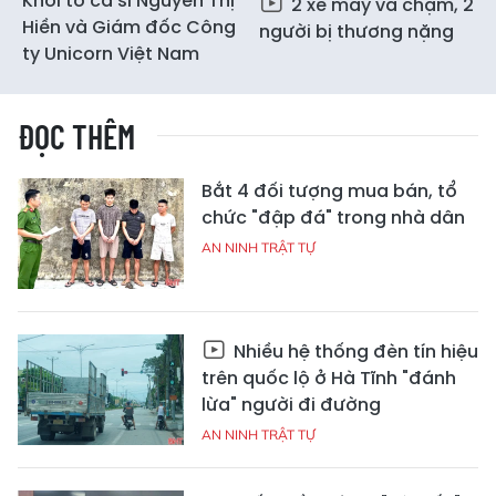
Khởi tố ca sĩ Nguyễn Thị
2 xe máy va chạm, 2
Hiền và Giám đốc Công
người bị thương nặng
ty Unicorn Việt Nam
ĐỌC THÊM
Bắt 4 đối tượng mua bán, tổ
chức "đập đá" trong nhà dân
AN NINH TRẬT TỰ
Nhiều hệ thống đèn tín hiệu
trên quốc lộ ở Hà Tĩnh "đánh
lừa" người đi đường
AN NINH TRẬT TỰ