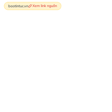
Xem link nguồn
baotintuc.vn