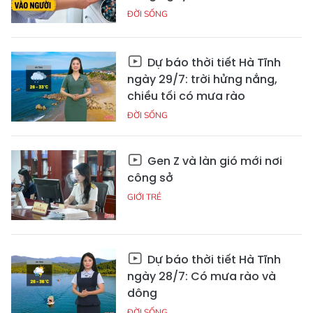
ĐỜI SỐNG
Dự báo thời tiết Hà Tĩnh
ngày 29/7: trời hửng nắng,
chiều tối có mưa rào
ĐỜI SỐNG
Gen Z và làn gió mới nơi
công sở
GIỚI TRẺ
Dự báo thời tiết Hà Tĩnh
ngày 28/7: Có mưa rào và
dông
ĐỜI SỐNG