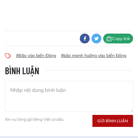
Copy link
#Bão vào biển Đông
#bão mạnh hướng vào biển Đông
BÌNH LUẬN
Xin vui lòng gõ tiếng Việt có dấu
GỬI BÌNH LUẬN