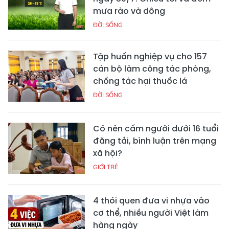
mưa rào và dông
ĐỜI SỐNG
Tập huấn nghiệp vụ cho 157
cán bộ làm công tác phòng,
chống tác hại thuốc lá
ĐỜI SỐNG
Có nên cấm người dưới 16 tuổi
đăng tải, bình luận trên mạng
xã hội?
GIỚI TRẺ
4 thói quen đưa vi nhựa vào
cơ thể, nhiều người Việt làm
hàng ngày