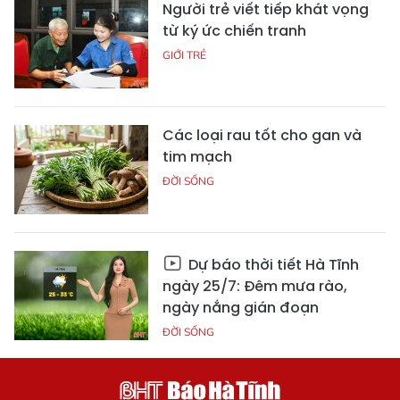
Người trẻ viết tiếp khát vọng
từ ký ức chiến tranh
GIỚI TRẺ
Các loại rau tốt cho gan và
tim mạch
ĐỜI SỐNG
Dự báo thời tiết Hà Tĩnh
ngày 25/7: Đêm mưa rào,
ngày nắng gián đoạn
ĐỜI SỐNG