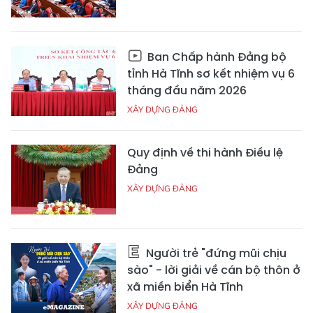
Ban Chấp hành Đảng bộ
tỉnh Hà Tĩnh sơ kết nhiệm vụ 6
tháng đầu năm 2026
XÂY DỰNG ĐẢNG
Quy định về thi hành Điều lệ
Đảng
XÂY DỰNG ĐẢNG
Người trẻ "đứng mũi chịu
sào" - lời giải về cán bộ thôn ở
xã miền biển Hà Tĩnh
XÂY DỰNG ĐẢNG