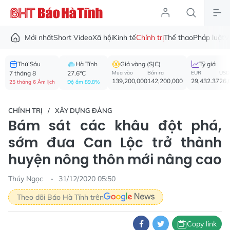
Mới nhất
Short Video
Xã hội
Kinh tế
Chính trị
Thể thao
Pháp luật
V
Thứ Sáu
Hà Tĩnh
Giá vàng (SJC)
Tỷ giá
7 tháng 8
27.6°C
Mua vào
Bán ra
EUR
USD
139,200,000
142,200,000
29,432.37
26,
25 tháng 6 Âm lịch
Độ ẩm 89.8%
CHÍNH TRỊ
XÂY DỰNG ĐẢNG
Bám sát các khâu đột phá,
sớm đưa Can Lộc trở thành
huyện nông thôn mới nâng cao
Thúy Ngọc
31/12/2020 05:50
Theo dõi Báo Hà Tĩnh trên
Copy link