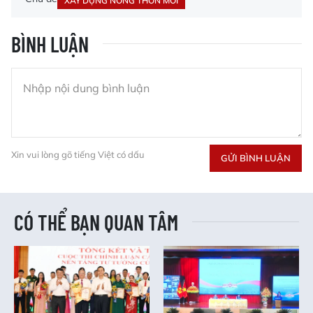
XÂY DỰNG NÔNG THÔN MỚI
BÌNH LUẬN
Xin vui lòng gõ tiếng Việt có dấu
GỬI BÌNH LUẬN
CÓ THỂ BẠN QUAN TÂM