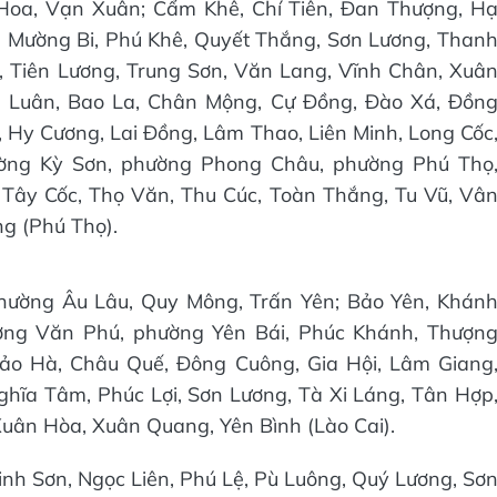
Hoa, Vạn Xuân; Cẩm Khê, Chí Tiên, Đan Thượng, H
 Mường Bi, Phú Khê, Quyết Thắng, Sơn Lương, Than
 Tiên Lương, Trung Sơn, Văn Lang, Vĩnh Chân, Xuâ
g Luân, Bao La, Chân Mộng, Cự Đồng, Đào Xá, Đồn
 Hy Cương, Lai Đồng, Lâm Thao, Liên Minh, Long Cốc
ường Kỳ Sơn, phường Phong Châu, phường Phú Thọ
Tây Cốc, Thọ Văn, Thu Cúc, Toàn Thắng, Tu Vũ, Vâ
ng (Phú Thọ).
hường Âu Lâu, Quy Mông, Trấn Yên; Bảo Yên, Khán
ng Văn Phú, phường Yên Bái, Phúc Khánh, Thượn
Bảo Hà, Châu Quế, Đông Cuông, Gia Hội, Lâm Giang
hĩa Tâm, Phúc Lợi, Sơn Lương, Tà Xi Láng, Tân Hợp
Xuân Hòa, Xuân Quang, Yên Bình (Lào Cai).
inh Sơn, Ngọc Liên, Phú Lệ, Pù Luông, Quý Lương, Sơ