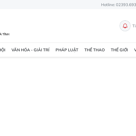
Hotline: 02393.69
T
HỘI
VĂN HÓA - GIẢI TRÍ
PHÁP LUẬT
THỂ THAO
THẾ GIỚI