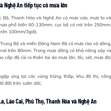
à Nghệ An tiếp tục có mưa lớn
ắc Bộ, Thanh Hóa và Nghệ An có mưa vừa, mưa to v
g mưa phổ biến 60-130mm, cục bộ có nơi trên 250mm
trên 100mm/3giờ).
n Trung Bộ và miền Đông Nam Bộ có mưa rào và dông
 nơi trên 80mm. Trong mưa dông có khả năng xảy r
 cấp độ rủi ro thiên tai do mưa lớn, lốc, sét, mưa đá
gập úng tại các vùng trũng, thấp, khu đô thị, côn
 lở đất trên sườn dốc.
 La, Lào Cai, Phú Thọ, Thanh Hóa và Nghệ An