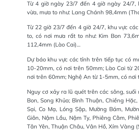
Từ 4 giờ ngày 23/7 đến 4 giờ ngày 24/7
vừa, mưa to như: Lang Chánh 98,4mm (Th
Từ 22 giờ 23/7 đến 4 giờ 24/7, khu vực cá
to, có nơi mưa rất to như: Kim Bon 73
112,4mm (Lào Cai)…
Dự báo khu vực các tỉnh trên tiếp tục có m
10-20mm, có nơi trên 50mm; Lào Cai từ 
nơi trên 60mm; Nghệ An từ 1-5mm, có nơi
Nguy cơ xảy ra lũ quét trên các sông, suối 
Bon, Song Khủa; Bình Thuận, Chiềng Hặc,
Sại, Co Mạ, Lóng Sập, Mường Bám, Mườ
Giôn, Nậm Lầu, Nậm Ty, Phiêng Cằm, Phi
Tân Yên, Thuận Châu, Vân Hồ, Xím Vàng (