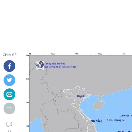
CHIA SẺ
0