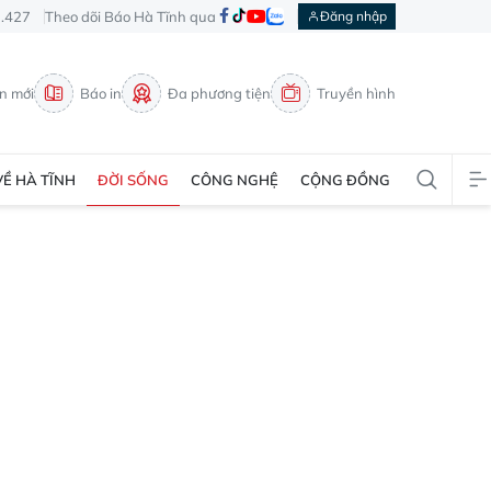
3.427
Theo dõi Báo Hà Tĩnh qua
Đăng nhập
in mới
Báo in
Đa phương tiện
Truyền hình
VỀ HÀ TĨNH
ĐỜI SỐNG
CÔNG NGHỆ
CỘNG ĐỒNG