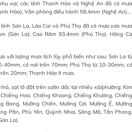
, khu vực các tỉnh Thanh Hóa và Nghệ An đã có mư
anh Hóa); Văn phòng điều hành 58,4mm (Nghệ An)…
c tỉnh Sơn La, Lào Cai và Phú Thọ đã có mưa vừa mư
,6mm (Sơn La); Cao Răm 93,4mm (Phú Thọ); Hồng C
ưa với lượng mưa tích lũy phổ biến như sau: Sơn La t
20-40mm, có nơi trên 70mm; Phú Thọ từ 10-30mm, c
 trên 20mm; Thanh Hóa ít mưa.
nhỏ, sạt lở đất trên sườn dốc tại nhiều xã/phường: Ki
 Chiềng Hoa, Chiềng Khoong, Chiềng Khương, Chiền
ng Bang, Mường Chiên, Mường Cơi, Mường É, Mườn
êng Pằn, Phù Yên, Quỳnh Nhai, Sông Mã, Tân Phong
Sơn La).