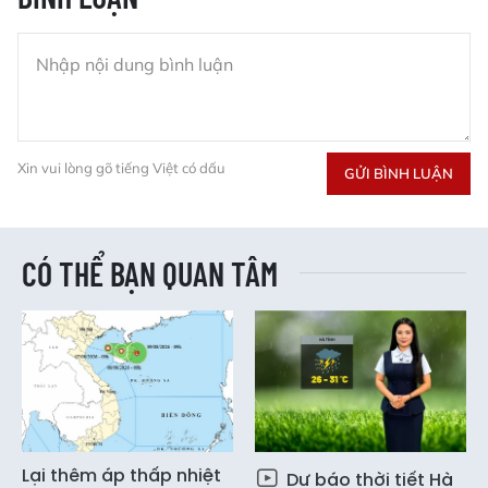
Xin vui lòng gõ tiếng Việt có dấu
GỬI BÌNH LUẬN
CÓ THỂ BẠN QUAN TÂM
Lại thêm áp thấp nhiệt
Dự báo thời tiết Hà