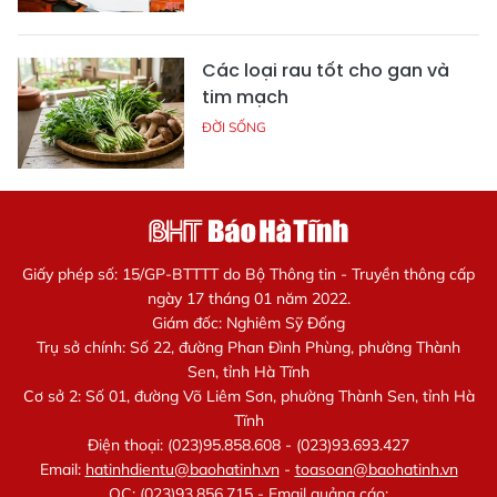
Các loại rau tốt cho gan và
tim mạch
ĐỜI SỐNG
Giấy phép số: 15/GP-BTTTT do Bộ Thông tin - Truyền thông cấp
ngày 17 tháng 01 năm 2022.
Giám đốc: Nghiêm Sỹ Đống
Trụ sở chính: Số 22, đường Phan Đình Phùng, phường Thành
Sen, tỉnh Hà Tĩnh
Cơ sở 2: Số 01, đường Võ Liêm Sơn, phường Thành Sen, tỉnh Hà
Tĩnh
Điện thoại: (023)95.858.608 - (023)93.693.427
Email:
hatinhdientu@baohatinh.vn
-
toasoan@baohatinh.vn
QC: (023)93.856.715 - Email quảng cáo: