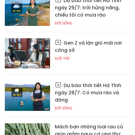
Dự báo thời tiết Hà Tĩnh
ngày 29/7: trời hửng nắng,
chiều tối có mưa rào
ĐỜI SỐNG
Gen Z và làn gió mới nơi
công sở
GIỚI TRẺ
Dự báo thời tiết Hà Tĩnh
ngày 28/7: Có mưa rào và
dông
ĐỜI SỐNG
Mách bạn những loại rau củ
giúp giảm nguy cơ ung thư