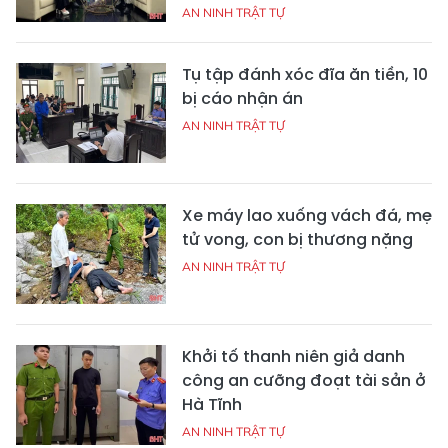
AN NINH TRẬT TỰ
Tụ tập đánh xóc đĩa ăn tiền, 10
bị cáo nhận án
AN NINH TRẬT TỰ
Xe máy lao xuống vách đá, mẹ
tử vong, con bị thương nặng
AN NINH TRẬT TỰ
Khởi tố thanh niên giả danh
công an cưỡng đoạt tài sản ở
Hà Tĩnh
AN NINH TRẬT TỰ