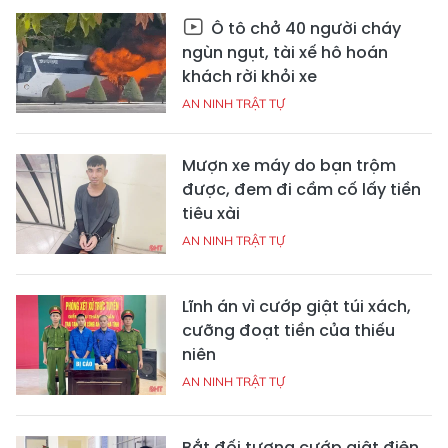
Ô tô chở 40 người cháy
ngùn ngụt, tài xế hô hoán
khách rời khỏi xe
AN NINH TRẬT TỰ
Mượn xe máy do bạn trộm
được, đem đi cầm cố lấy tiền
tiêu xài
AN NINH TRẬT TỰ
Lĩnh án vì cướp giật túi xách,
cưỡng đoạt tiền của thiếu
niên
AN NINH TRẬT TỰ
Bắt đối tượng cướp giật điện