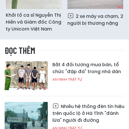
Khởi tố ca sĩ Nguyễn Thị
2 xe máy va chạm, 2
Hiền và Giám đốc Công
người bị thương nặng
ty Unicorn Việt Nam
ĐỌC THÊM
Bắt 4 đối tượng mua bán, tổ
chức "đập đá" trong nhà dân
AN NINH TRẬT TỰ
Nhiều hệ thống đèn tín hiệu
trên quốc lộ ở Hà Tĩnh "đánh
lừa" người đi đường
AN NINH TRẬT TỰ