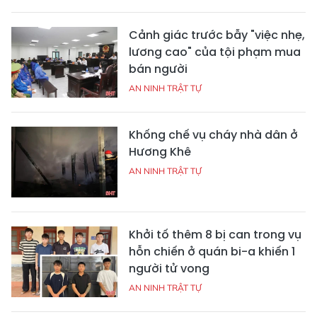
Cảnh giác trước bẫy "việc nhẹ,
lương cao" của tội phạm mua
bán người
AN NINH TRẬT TỰ
Khống chế vụ cháy nhà dân ở
Hương Khê
AN NINH TRẬT TỰ
Khởi tố thêm 8 bị can trong vụ
hỗn chiến ở quán bi-a khiến 1
người tử vong
AN NINH TRẬT TỰ