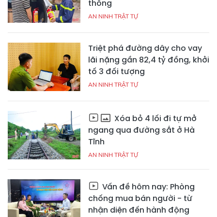
thông
AN NINH TRẬT TỰ
Triệt phá đường dây cho vay
lãi nặng gần 82,4 tỷ đồng, khởi
tố 3 đối tượng
AN NINH TRẬT TỰ
Xóa bỏ 4 lối đi tự mở
ngang qua đường sắt ở Hà
Tĩnh
AN NINH TRẬT TỰ
Vấn đề hôm nay: Phòng
chống mua bán người - từ
nhận diện đến hành động