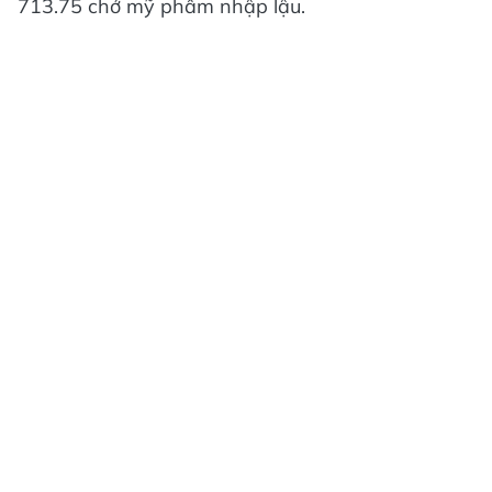
713.75 chở mỹ phẩm nhập lậu.