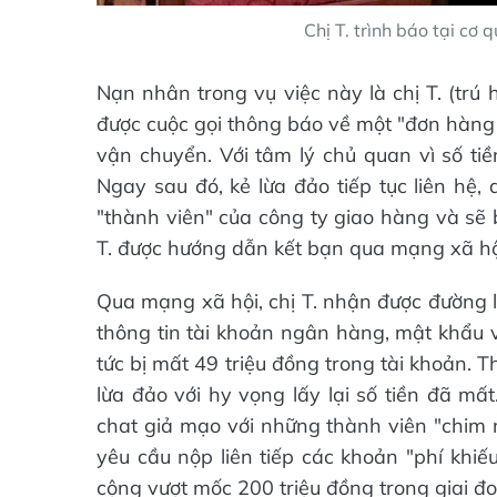
Chị T. trình báo tại cơ
Nạn nhân trong vụ việc này là chị T. (trú
được cuộc gọi thông báo về một "đơn hàng 
vận chuyển. Với tâm lý chủ quan vì số ti
Ngay sau đó, kẻ lừa đảo tiếp tục liên hệ
"thành viên" của công ty giao hàng và sẽ b
T. được hướng dẫn kết bạn qua mạng xã hội
Qua mạng xã hội, chị T. nhận được đường l
thông tin tài khoản ngân hàng, mật khẩu và
tức bị mất 49 triệu đồng trong tài khoản. Tha
lừa đảo với hy vọng lấy lại số tiền đã mấ
chat giả mạo với những thành viên "chim mồ
yêu cầu nộp liên tiếp các khoản "phí khiếu
cộng vượt mốc 200 triệu đồng trong giai đ