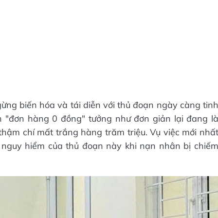
gừng biến hóa và tái diễn với thủ đoạn ngày càng tin
n "đơn hàng 0 đồng" tưởng như đơn giản lại đang l
 thậm chí mất trắng hàng trăm triệu. Vụ việc mới nhấ
ự nguy hiểm của thủ đoạn này khi nạn nhân bị chiế