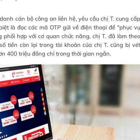
 danh cán bộ công an liên hệ, yêu cầu chị T. cung cấ
biệt là đọc các mã OTP gửi về điện thoại để "phục v
ng phối hợp với cơ quan chức năng, chị T. đã làm the
ố tiền còn lại trong tài khoản của chị T. cũng bị vé
 hơn 400 triệu đồng chỉ trong thời gian ngắn.