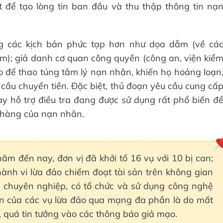
t để tạo lòng tin ban đầu và thu thập thông tin nạ
g các kịch bản phức tạp hơn như dọa dẫm (về cá
m); giả danh cơ quan công quyền (công an, viện kiể
ao để thao túng tâm lý nạn nhân, khiến họ hoảng loạn
cầu chuyển tiền. Đặc biệt, thủ đoạn yêu cầu cung cấ
y hỗ trợ điều tra đang được sử dụng rất phổ biến đ
n hàng của nạn nhân.
năm đến nay, đơn vị đã khởi tố 16 vụ với 10 bị can;
hành vi lừa đảo chiếm đoạt tài sản trên không gian
 chuyên nghiệp, có tổ chức và sử dụng công nghệ
hân của các vụ lừa đảo qua mạng đa phần là do mất
ợ, quá tin tưởng vào các thông báo giả mạo.