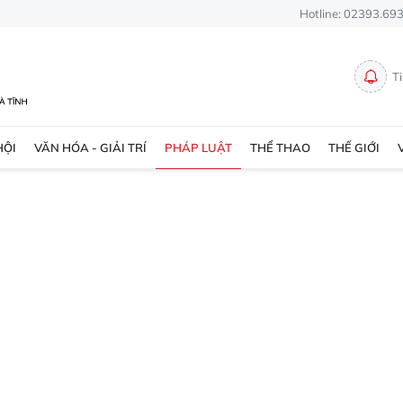
Hotline: 02393.69
T
HỘI
VĂN HÓA - GIẢI TRÍ
PHÁP LUẬT
THỂ THAO
THẾ GIỚI