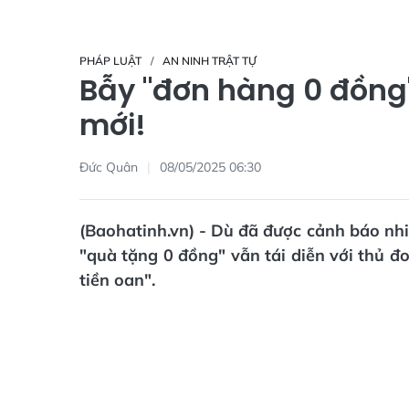
PHÁP LUẬT
AN NINH TRẬT TỰ
Bẫy "đơn hàng 0 đồng"
mới!
Đức Quân
08/05/2025 06:30
(Baohatinh.vn) - Dù đã được cảnh báo nhi
"quà tặng 0 đồng" vẫn tái diễn với thủ đ
tiền oan".