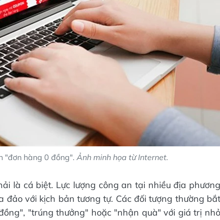
ản "đơn hàng 0 đồng".
Ảnh minh họa từ Internet.
ải là cá biệt. Lực lượng công an tại nhiều địa phươn
ừa đảo với kịch bản tương tự. Các đối tượng thường bắ
ồng", "trúng thưởng" hoặc "nhận quà" với giá trị nh