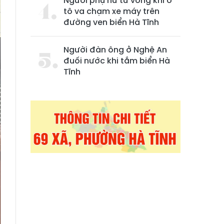
Người phụ nữ tử vong khi ô
tô va chạm xe máy trên
đường ven biển Hà Tĩnh
Người đàn ông ở Nghệ An
đuối nước khi tắm biển Hà
Tĩnh