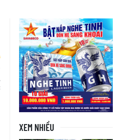
,
t
XEM NHIỀU