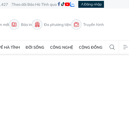
3.427
Theo dõi Báo Hà Tĩnh qua
Đăng nhập
in mới
Báo in
Đa phương tiện
Truyền hình
VỀ HÀ TĨNH
ĐỜI SỐNG
CÔNG NGHỆ
CỘNG ĐỒNG