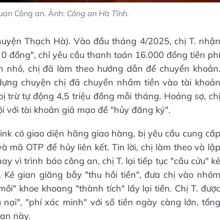
 quan Công an. Ảnh:
Công an Hà Tĩnh.
 huyện Thạch Hà). Vào đầu tháng 4/2025, chị T. nhậ
0 đồng", chỉ yêu cầu thanh toán 16.000 đồng tiền ph
ền nhỏ, chị đã làm theo hướng dẫn để chuyển khoản
, dựng chuyện chị đã chuyển nhầm tiền vào tài khoả
ị trừ tự động 4,5 triệu đồng mỗi tháng. Hoảng sợ, ch
 với tài khoản giả mạo để "hủy đăng ký".
ink có giao diện hãng giao hàng, bị yêu cầu cung cấ
 mã OTP để hủy liên kết. Tin lời, chị làm theo và lậ
y vì trình báo công an, chị T. lại tiếp tục "cầu cứu" k
t. Kẻ gian giăng bẫy "thu hồi tiền", đưa chị vào nhó
i" khoe khoang "thành tích" lấy lại tiền. Chị T. đượ
 nại", "phí xác minh" với số tiền ngày càng lớn, tổn
oạn này.