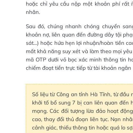
hoặc chỉ yêu cầu nộp một khoản phí rất í
nhân.
Sau đó, chúng nhanh chóng chuyển san
khoản nợ, liên quan đến đường dây tội phạ
sát...) hoặc hứa hẹn lợi nhuận/hoàn tiền c
mất khả năng suy xét và làm theo mọi yêu 
mã OTP dưới vỏ bọc xác minh thông tin ha
chiếm đoạt tiền trực tiếp từ tài khoản ngâ
Số liệu từ Công an tỉnh Hà Tĩnh, từ đầu 
khởi tố bổ sung 7 bị can liên quan đến 
mạng. Các đối tượng lừa đảo hoạt động
cao, thay đổi thủ đoạn liên tục. Nạn n
cảnh giác, thiếu thông tin hoặc quá lo s