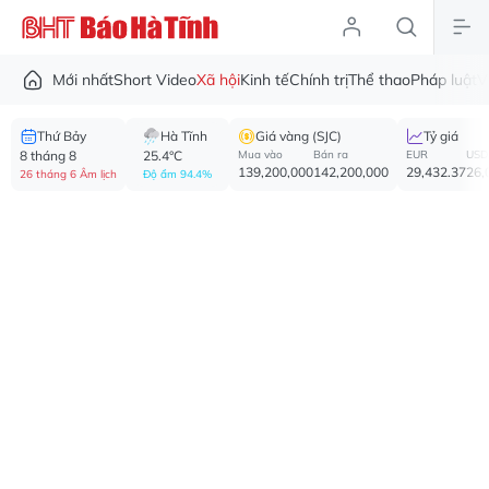
Mới nhất
Short Video
Xã hội
Kinh tế
Chính trị
Thể thao
Pháp luật
V
Thứ Bảy
Hà Tĩnh
Giá vàng (SJC)
Tỷ giá
8 tháng 8
25.4°C
Mua vào
Bán ra
EUR
USD
139,200,000
142,200,000
29,432.37
26,
26 tháng 6 Âm lịch
Độ ẩm 94.4%