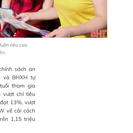
 luôn nêu cao
ân.
chính sách an
c và BHXH tự
tuổi tham gia
vượt chỉ tiêu
đạt 13%, vượt
W về cải cách
ên 1,15 triệu