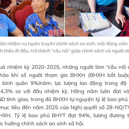
iện nhiệm vụ tuyên truyền chính sách an sinh, mỗi đảng viên
nh thần đi đầu, trở thành “cầu nối” giữa chính sách và người d
 quả nhiệm kỳ 2020-2025, những người làm “cầu nối 
ự hào khi số người tham gia BHXH (BHXH bắt buộ
 bình quân 9%/năm; lực lượng lao động trong độ 
,3% so với đầu nhiệm kỳ. Hằng năm luôn đạt và 
 tỉnh giao, trong đó BHXH tự nguyện tỷ lệ bao phủ 
 mục tiêu đến năm 2025 của Nghị quyết số 28-NQ/T
HXH. Tỷ lệ bao phủ BHYT đạt 94%, tương đương tr
c hưởng chính sách an sinh xã hội.