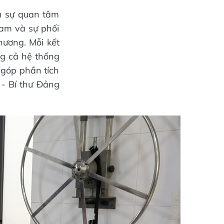
là sự quan tâm
Nam và sự phối
hương. Mỗi kết
ng cả hệ thống
 góp phần tích
- Bí thư Đảng