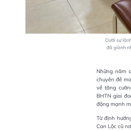
Dưới sự lãn
đã giành nh
Những năm q
chuyên đề man
về tăng cườn
BHTN giai đo
động mạnh mẽ
Từ định hướng
Can Lộc cũ nơ