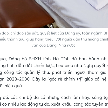
h đạo, chỉ đạo sâu sát, quyết liệt của Đảng uỷ, toàn ngành 
iều thành tựu, giúp hàng triệu lượt người dân thụ hưởng chí
văn của Đảng, Nhà nước.
ua, Đảng bộ BHXH tỉnh Hà Tĩnh đã ban hành nhiề
g tính dẫn dắt chiến lược, tiêu biểu như Nghị quyế
g công tác quản lý thu, phát triển người tham gi
ạn 2023-2030. Đây là “gốc rễ chính trị” giúp cả hệ
, hiệu quả.
 đó, các chi bộ đã có những cách làm hay, sáng tạ
i có nhiều lao động tự do, xuất khẩu, công tác tuyên 