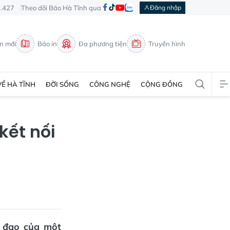
3.427
Theo dõi Báo Hà Tĩnh qua
Đăng nhập
in mới
Báo in
Đa phương tiện
Truyền hình
VỀ HÀ TĨNH
ĐỜI SỐNG
CÔNG NGHỆ
CỘNG ĐỒNG
kết nối
h đạo của một