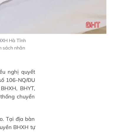
BHXH Hà Tĩnh
nh sách nhân
u nghị quyết
t số 106-NQ/ĐU
a BHXH, BHYT,
 thống chuyển
o. Tại địa bàn
truyền BHXH tự