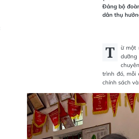
Đảng bộ đoàn 
dân thụ hưởn
Ẻ
T
ừ một 
dưỡng 
chuyên
trình đó, mỗi
chính sách và