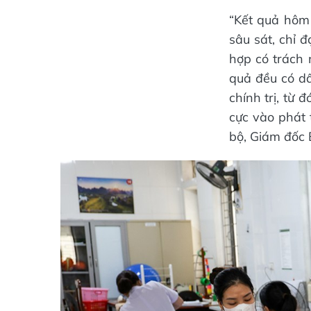
“Kết quả hôm 
sâu sát, chỉ 
hợp có trách 
quả đều có dấ
chính trị, từ
cực vào phát
bộ, Giám đốc 