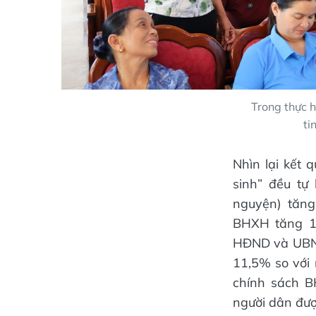
Trong thực h
ti
Nhìn lại kết
sinh” đều t
nguyện) tăng
BHXH tăng 14
HĐND và UBND
11,5% so với
chính sách B
người dân đượ