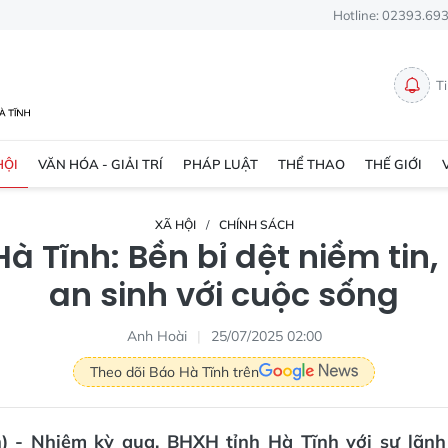
Hotline: 02393.69
T
HỘI
VĂN HÓA - GIẢI TRÍ
PHÁP LUẬT
THỂ THAO
THẾ GIỚI
XÃ HỘI
CHÍNH SÁCH
à Tĩnh: Bền bỉ dệt niềm tin, 
an sinh với cuộc sống
Anh Hoài
25/07/2025 02:00
Theo dõi Báo Hà Tĩnh trên
n) - Nhiệm kỳ qua, BHXH tỉnh Hà Tĩnh với sự lãn