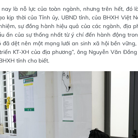
nay là nỗ lực của toàn ngành, nhưng trên hết, đó 
đạo kịp thời của Tỉnh ủy, UBND tỉnh, của BHXH Việt 
nhiệm, sự đồng hành hiệu quả của các ngành, địa p
u ấn của sự thống nhất từ ý chí đến hành động tro
 đó đã dệt nên một mạng lưới an sinh xã hội bền vững,
 triển KT-XH của địa phương”, ông Nguyễn Văn Đồng 
BHXH tỉnh cho biết.