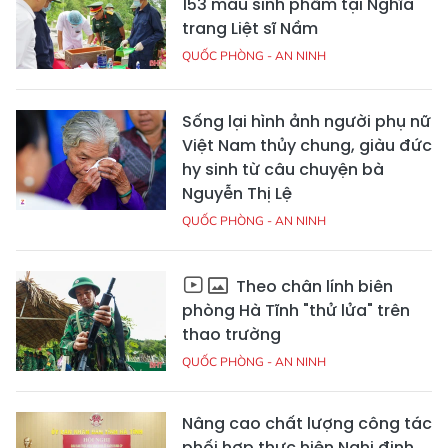
153 mẫu sinh phẩm tại Nghĩa
trang Liệt sĩ Nầm
QUỐC PHÒNG - AN NINH
Sống lại hình ảnh người phụ nữ
Việt Nam thủy chung, giàu đức
hy sinh từ câu chuyện bà
Nguyễn Thị Lệ
QUỐC PHÒNG - AN NINH
Theo chân lính biên
phòng Hà Tĩnh "thử lửa" trên
thao trường
QUỐC PHÒNG - AN NINH
Nâng cao chất lượng công tác
phối hợp thực hiện Nghị định