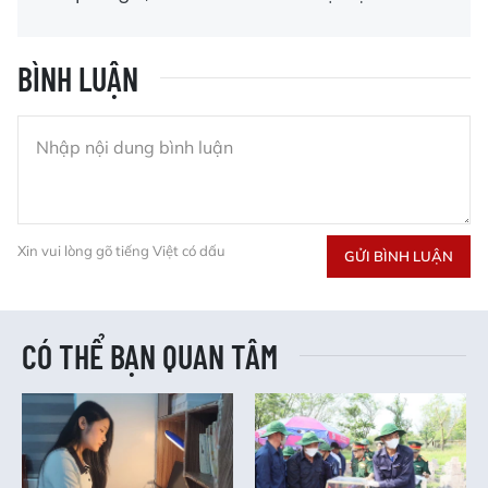
BÌNH LUẬN
Xin vui lòng gõ tiếng Việt có dấu
GỬI BÌNH LUẬN
CÓ THỂ BẠN QUAN TÂM