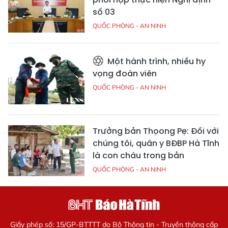
số 03
QUỐC PHÒNG - AN NINH
Một hành trình, nhiều hy
vọng đoàn viên
QUỐC PHÒNG - AN NINH
Trưởng bản Thọong Pẹ: Đối với
chúng tôi, quân y BĐBP Hà Tĩnh
là con cháu trong bản
QUỐC PHÒNG - AN NINH
Giấy phép số: 15/GP-BTTTT do Bộ Thông tin - Truyền thông cấp