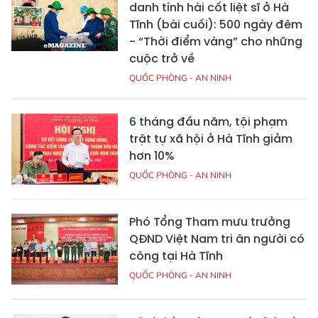
danh tính hài cốt liệt sĩ ở Hà
Tĩnh (bài cuối): 500 ngày đêm
- “Thời điểm vàng” cho những
cuộc trở về
QUỐC PHÒNG - AN NINH
6 tháng đầu năm, tội phạm
trật tự xã hội ở Hà Tĩnh giảm
hơn 10%
QUỐC PHÒNG - AN NINH
Phó Tổng Tham mưu trưởng
QĐND Việt Nam tri ân người có
công tại Hà Tĩnh
QUỐC PHÒNG - AN NINH