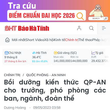
Mới nhất
Short Video
Xã hội
Kinh tế
Chính trị
Thể thao
Pháp luật
V
Chủ Nhật
Hà Tĩnh
Giá vàng (SJC)
Tỷ giá
9 tháng 8
36.4°C
Mua vào
Bán ra
EUR
USD
141,000,000
144,000,000
29,432.37
26,
27 tháng 6 Âm lịch
Độ ẩm 45.8%
CHÍNH TRỊ
QUỐC PHÒNG - AN NINH
Bồi dưỡng kiến thức QP-AN
cho trưởng, phó phòng các
ban, ngành, đoàn thể
Dương Hoàng
09/05/2023 03:58