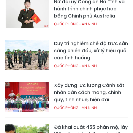
Nữ đại úy Công an Hà Tĩnh và
hành trình chinh phục học
bổng Chính phủ Australia
QUỐC PHÒNG - AN NINH
Duy trì nghiêm chế độ trực sẵn
sàng chiến đấu, xử lý hiệu quả
các tình huống
QUỐC PHÒNG - AN NINH
Xây dựng lực lượng Cảnh sát
nhân dân cách mạng, chính
quy, tinh nhuệ, hiện đại
QUỐC PHÒNG - AN NINH
Đã khai quật 455 phần mộ, lấy