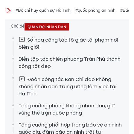
#Bộ chỉ huy quân sự Hà Tĩnh
#quốc phòng an ninh
#Báo H
Chủ đề
QUÂN ĐỘI NHÂN DÂN
Số hóa công tác tố giác tội phạm nơi
biên giới
Diễn tập tác chiến phường Trần Phú thành
công tốt đẹp
Đoàn công tác Ban Chỉ đạo Phòng
không nhân dân Trung ương làm việc tại
Hà Tĩnh
Tăng cường phòng không nhân dân, giữ
vững thế trận quốc phòng
Tăng cường phối hợp trong bảo vệ an ninh
quốc gia, đảm bảo an ninh trật tự