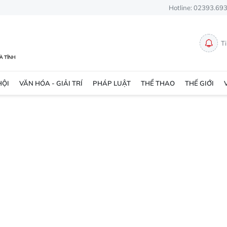
Hotline: 02393.69
T
HỘI
VĂN HÓA - GIẢI TRÍ
PHÁP LUẬT
THỂ THAO
THẾ GIỚI