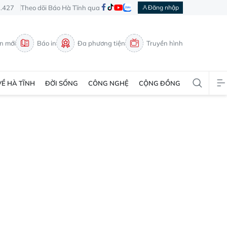
3.427
Theo dõi Báo Hà Tĩnh qua
Đăng nhập
in mới
Báo in
Đa phương tiện
Truyền hình
VỀ HÀ TĨNH
ĐỜI SỐNG
CÔNG NGHỆ
CỘNG ĐỒNG