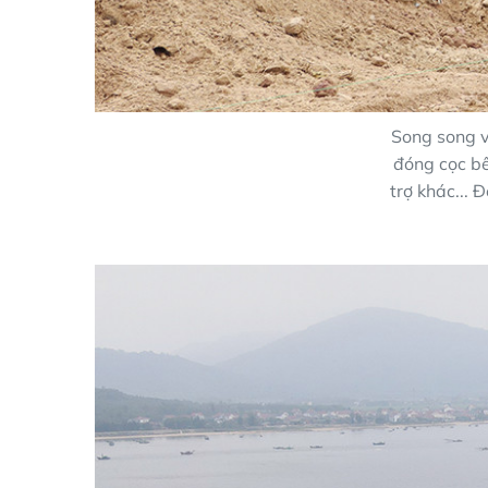
Song song v
đóng cọc bê
trợ khác...