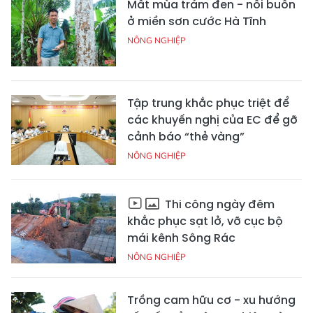
Mất mùa trám đen - nỗi buồn
ở miền sơn cước Hà Tĩnh
NÔNG NGHIỆP
Tập trung khắc phục triệt để
các khuyến nghị của EC để gỡ
cảnh báo “thẻ vàng”
NÔNG NGHIỆP
Thi công ngày đêm
khắc phục sạt lở, vỡ cục bộ
mái kênh Sông Rác
NÔNG NGHIỆP
Trồng cam hữu cơ - xu hướng