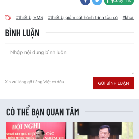
Copy link
#thiết bị VMS
#thiết bị giám sát hành trình tàu cá
#khai th
BÌNH LUẬN
Xin vui lòng gõ tiếng Việt có dấu
GỬI BÌNH LUẬN
CÓ THỂ BẠN QUAN TÂM