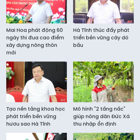
Mai Hoa phát động 60
Hà Tĩnh thúc đẩy phát
ngày thi đua cao điểm
triển bền vững cây dó
xây dựng nông thôn
bầu
mới
Tạo nền tảng khoa học
Mô hình "2 tầng nấc"
phát triển bền vững
giúp nông dân Đức Xá
hươu sao Hà Tĩnh
thu nhập ổn định