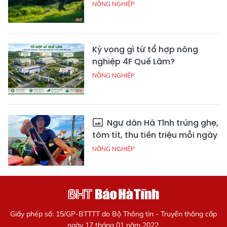
NÔNG NGHIỆP
Kỳ vọng gì từ tổ hợp nông
nghiệp 4F Quế Lâm?
NÔNG NGHIỆP
Ngư dân Hà Tĩnh trúng ghẹ,
tôm tít, thu tiền triệu mỗi ngày
NÔNG NGHIỆP
Giấy phép số: 15/GP-BTTTT do Bộ Thông tin - Truyền thông cấp
ngày 17 tháng 01 năm 2022.